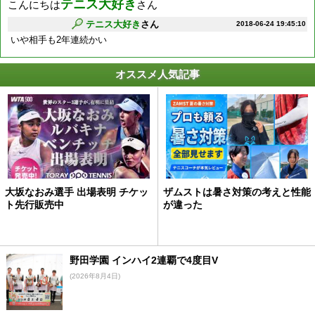
テニス大好き
こんにちは
さん
テニス大好き
さん
2018-06-24 19:45:10
いや相手も2年連続かい
オススメ人気記事
大坂なおみ選手 出場表明 チケッ
ザムストは暑さ対策の考えと性能
ト先行販売中
が違った
野田学園 インハイ2連覇で4度目V
(2026年8月4日)