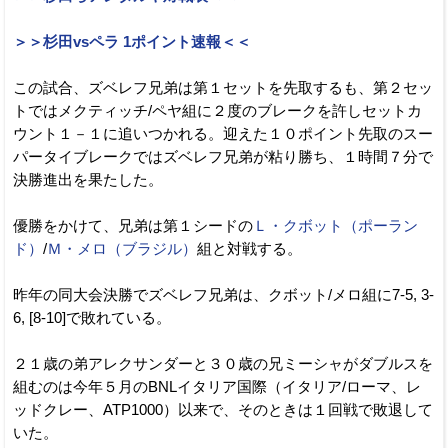
＞＞杉田vsペラ 1ポイント速報＜＜
この試合、ズベレフ兄弟は第１セットを先取するも、第２セッ
トではメクティッチ/ペヤ組に２度のブレークを許しセットカ
ウント１－１に追いつかれる。迎えた１０ポイント先取のスー
パータイブレークではズベレフ兄弟が粘り勝ち、１時間７分で
決勝進出を果たした。
優勝をかけて、兄弟は第１シードの
Ｌ・クボット（ポーラン
ド）
/
Ｍ・メロ（ブラジル）
組と対戦する。
昨年の同大会決勝でズベレフ兄弟は、クボット/メロ組に7-5, 3-
6, [8-10]で敗れている。
２１歳の弟アレクサンダーと３０歳の兄ミーシャがダブルスを
組むのは今年５月のBNLイタリア国際（イタリア/ローマ、レ
ッドクレー、ATP1000）以来で、そのときは１回戦で敗退して
いた。