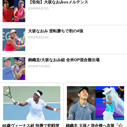
【告知】大坂なおみvsメルテンス
(2026年8月7日)
大坂なおみ 逆転勝ちで初の4強
(2026年8月1日)
錦織圭/大坂なおみ組 全米OP混合複出場
(2026年7月28日)
46歳ヴィーナス組 快勝で初戦突
錦織圭 大坂と混合複へ衣装「心