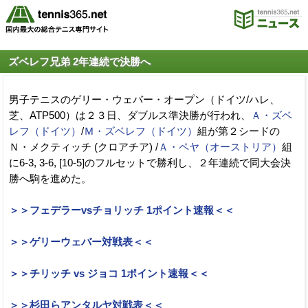
ズベレフ兄弟 2年連続で決勝へ
男子テニスのゲリー・ウェバー・オープン（ドイツ/ハレ、
芝、ATP500）は２３日、ダブルス準決勝が行われ、
Ａ・ズベ
レフ（ドイツ）
/
Ｍ・ズベレフ（ドイツ）
組が第２シードの
Ｎ・メクティッチ (クロアチア) /
Ａ・ペヤ（オーストリア）
組
に6-3, 3-6, [10-5]のフルセットで勝利し、２年連続で同大会決
勝へ駒を進めた。
＞＞フェデラーvsチョリッチ 1ポイント速報＜＜
＞＞ゲリーウェバー対戦表＜＜
＞＞チリッチ vs ジョコ 1ポイント速報＜＜
＞＞杉田らアンタルヤ対戦表＜＜