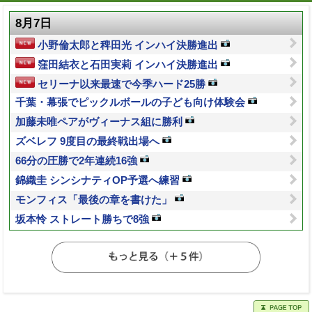
8月7日
小野倫太郎と稗田光 インハイ決勝進出
窪田結衣と石田実莉 インハイ決勝進出
セリーナ以来最速で今季ハード25勝
千葉・幕張でピックルボールの子ども向け体験会
加藤未唯ペアがヴィーナス組に勝利
ズベレフ 9度目の最終戦出場へ
66分の圧勝で2年連続16強
錦織圭 シンシナティOP予選へ練習
モンフィス「最後の章を書けた」
坂本怜 ストレート勝ちで8強