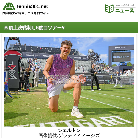
米頂上決戦制し6度目ツアーV
シェルトン
画像提供:ゲッティイメージズ