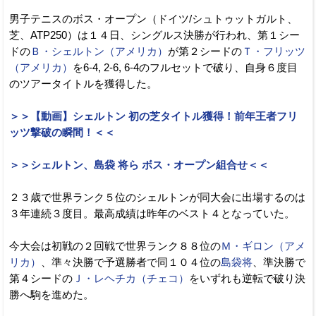
男子テニスのボス・オープン（ドイツ/シュトゥットガルト、
芝、ATP250）は１４日、シングルス決勝が行われ、第１シー
ドの
Ｂ・シェルトン（アメリカ）
が第２シードの
Ｔ・フリッツ
（アメリカ）
を6-4, 2-6, 6-4のフルセットで破り、自身６度目
のツアータイトルを獲得した。
＞＞【動画】シェルトン 初の芝タイトル獲得！前年王者フリ
ッツ撃破の瞬間！＜＜
＞＞シェルトン、島袋 将ら ボス・オープン組合せ＜＜
２３歳で世界ランク５位のシェルトンが同大会に出場するのは
３年連続３度目。最高成績は昨年のベスト４となっていた。
今大会は初戦の２回戦で世界ランク８８位の
Ｍ・ギロン（アメ
リカ）
、準々決勝で予選勝者で同１０４位の
島袋将
、準決勝で
第４シードの
Ｊ・レヘチカ（チェコ）
をいずれも逆転で破り決
勝へ駒を進めた。