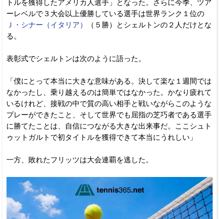
トルを獲得したアメリカ人選手」となった。さらに今季、ツア
ーレベルで３大会以上優勝している選手は世界ランク１位の
Ｊ・シナー（イタリア）
（５勝）とシェルトンの２人だけとな
る。
表彰式でシェルトンは次のように語った。
「僕にとって本当に大きな意味がある。決して楽な１週間では
なかったし、乗り越えるのは簡単ではなかった。かなり疲れて
いるけれど、接戦の中で質の高い相手と戦いながらこのような
プレーができたこと、そして世界でも屈指の芝巧者である選手
に勝てたことは、自信につながる大きな出来事だ。ここシュト
ゥットガルトで初タイトルを獲得できて本当にうれしい」
一方、敗れたフリッツは大会連覇を逃した。