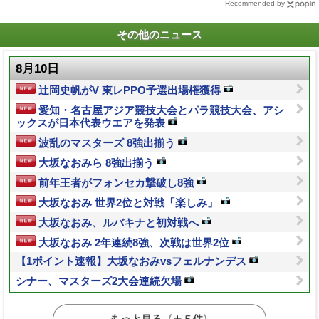
Recommended by
その他のニュース
8月10日
辻岡史帆がV 東レPPO予選出場権獲得
愛知・名古屋アジア競技大会とパラ競技大会、アシ
ックスが日本代表ウエアを発表
波乱のマスターズ 8強出揃う
大坂なおみら 8強出揃う
前年王者がフォンセカ撃破し8強
大坂なおみ 世界2位と対戦「楽しみ」
大坂なおみ、ルバキナと初対戦へ
大坂なおみ 2年連続8強、次戦は世界2位
【1ポイント速報】大坂なおみvsフェルナンデス
シナー、マスターズ2大会連続欠場