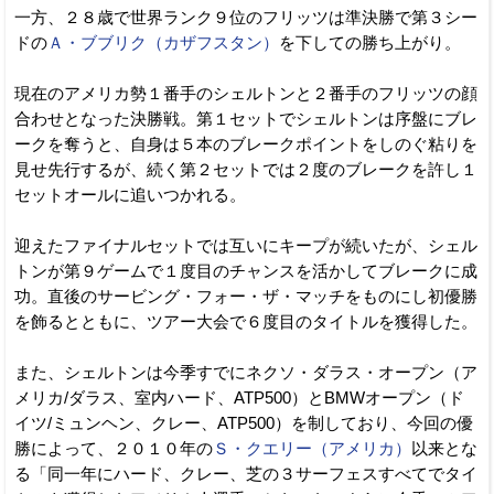
一方、２８歳で世界ランク９位のフリッツは準決勝で第３シー
ドの
Ａ・ブブリク（カザフスタン）
を下しての勝ち上がり。
現在のアメリカ勢１番手のシェルトンと２番手のフリッツの顔
合わせとなった決勝戦。第１セットでシェルトンは序盤にブレ
ークを奪うと、自身は５本のブレークポイントをしのぐ粘りを
見せ先行するが、続く第２セットでは２度のブレークを許し１
セットオールに追いつかれる。
迎えたファイナルセットでは互いにキープが続いたが、シェル
トンが第９ゲームで１度目のチャンスを活かしてブレークに成
功。直後のサービング・フォー・ザ・マッチをものにし初優勝
を飾るとともに、ツアー大会で６度目のタイトルを獲得した。
また、シェルトンは今季すでにネクソ・ダラス・オープン（ア
メリカ/ダラス、室内ハード、ATP500）とBMWオープン（ド
イツ/ミュンヘン、クレー、ATP500）を制しており、今回の優
勝によって、２０１０年の
Ｓ・クエリー（アメリカ）
以来とな
る「同一年にハード、クレー、芝の３サーフェスすべてでタイ