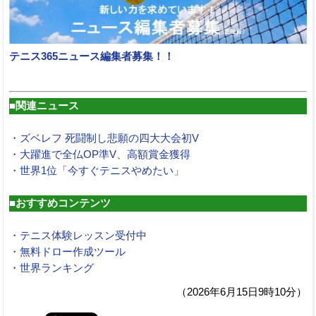
テニス365ニュース編集者募集！！
■関連ニュース
・ズベレフ 死闘制し悲願の四大大会初V
・大躍進で全仏OP準V、高額賞金獲得
・世界1位「今すぐテニスやめたい」
■おすすめコンテンツ
・テニス体験レッスン受付中
・無料ドロー作成ツール
・世界ランキング
（2026年6月15日9時10分）