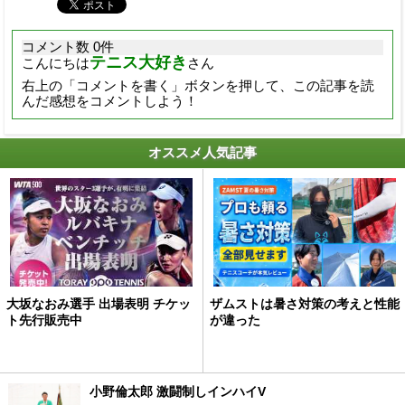
コメント数 0件
テニス大好き
こんにちは
さん
右上の「コメントを書く」ボタンを押して、この記事を読
んだ感想をコメントしよう！
オススメ人気記事
大坂なおみ選手 出場表明 チケッ
ザムストは暑さ対策の考えと性能
ト先行販売中
が違った
小野倫太郎 激闘制しインハイV