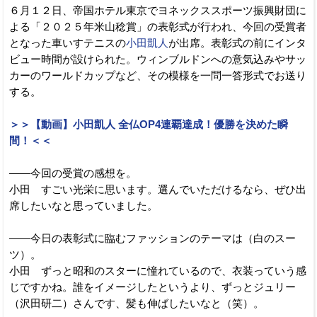
６月１２日、帝国ホテル東京でヨネックススポーツ振興財団に
よる「２０２５年米山稔賞」の表彰式が行われ、今回の受賞者
となった車いすテニスの
小田凱人
が出席。表彰式の前にインタ
ビュー時間が設けられた。ウィンブルドンへの意気込みやサッ
カーのワールドカップなど、その模様を一問一答形式でお送り
する。
＞＞【動画】小田凱人 全仏OP4連覇達成！優勝を決めた瞬
間！＜＜
――今回の受賞の感想を。
小田 すごい光栄に思います。選んでいただけるなら、ぜひ出
席したいなと思っていました。
――今日の表彰式に臨むファッションのテーマは（白のスー
ツ）。
小田 ずっと昭和のスターに憧れているので、衣装っていう感
じですかね。誰をイメージしたというより、ずっとジュリー
（沢田研二）さんです、髪も伸ばしたいなと（笑）。