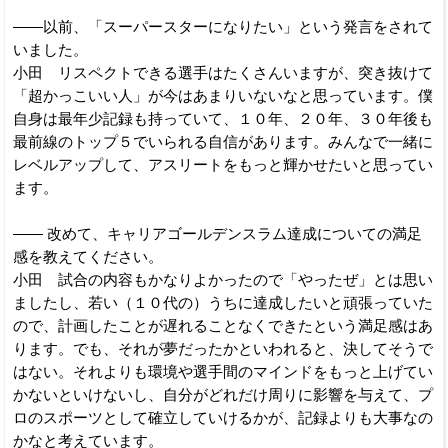
――以前、「スーパースターになりたい」という発言をされて
いました。
小田 リスペクトできる選手はたくさんいますが、突き抜けて
「超かっこいい人」が今はあまりいないなと思っています。僕
自身は最年少記録も持っていて、１０年、２０年、３０年後も
最前線のトップ５でいられる自信があります。みんなで一緒に
レベルアップして、アスリートをもっと輝かせたいと思ってい
ます。
―― 改めて、キャリアゴールデンスラム達成についての満足
感を教えてください。
小田 試合の内容もかなりよかったので「やったぜ」とは思い
ましたし、若い（１０代の）うちに達成したいと頑張っていた
ので、計画したことが遅れることなくできたという満足感はあ
ります。でも、それが夢だったかといわれると、決してそうで
はない。それよりも環境や選手間のマインドをもっと上げてい
かないといけないし、自分がどれだけ周りに影響を与えて、プ
ロのスポーツとして確立していけるかが、記録よりも大事なの
かなと考えています。