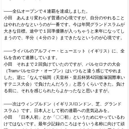
――全仏オープンで４連覇を達成しました。
小田 あんまり変わらず普通の心境ですが、自分のやれること
はやれたかなというのが一番です。今は年間グランドスラムが
大きな目標。途中で１回準優勝が入っちゃうと来年になってし
まうので、半分（４分の２）まできたなというのが心境です。
――ライバルのアルフィー・ヒューエット（イギリス）に、全
仏を含めて連勝しています。
小田 それまで２回負けていたのですが、バルセロナの大会
（Tramバルセロナ・オープン）はいつもと違う感じでやれま
した。逆に「なんで福岡（天皇杯・皇后杯第42回飯塚国際車い
すテニス大会）で負けたんだろう」と思うくらいできた。負け
る前に、それを感じられたらよかったなと思いますが。
――次はウィンブルドン（イギリス/ロンドン、芝、グランド
スラム）です。日本人として初の連覇への意気込みを。
小田 「日本人初」とか「〇〇初」というためにやっているわ
けではないです。最年少記録のころはそういう名称に向けて頑