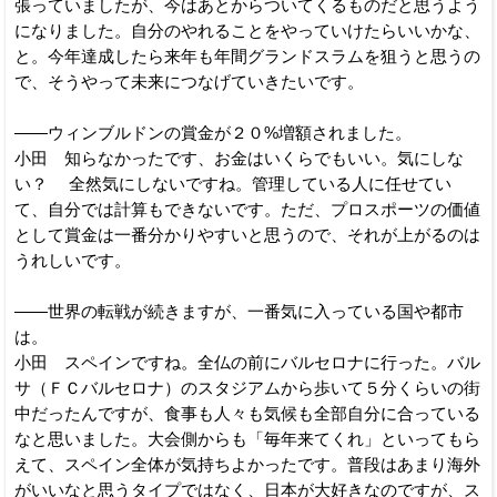
張っていましたが、今はあとからついてくるものだと思うよう
になりました。自分のやれることをやっていけたらいいかな、
と。今年達成したら来年も年間グランドスラムを狙うと思うの
で、そうやって未来につなげていきたいです。
――ウィンブルドンの賞金が２０%増額されました。
小田 知らなかったです、お金はいくらでもいい。気にしな
い？ 全然気にしないですね。管理している人に任せてい
て、自分では計算もできないです。ただ、プロスポーツの価値
として賞金は一番分かりやすいと思うので、それが上がるのは
うれしいです。
――世界の転戦が続きますが、一番気に入っている国や都市
は。
小田 スペインですね。全仏の前にバルセロナに行った。バル
サ（ＦＣバルセロナ）のスタジアムから歩いて５分くらいの街
中だったんですが、食事も人々も気候も全部自分に合っている
なと思いました。大会側からも「毎年来てくれ」といってもら
えて、スペイン全体が気持ちよかったです。普段はあまり海外
がいいなと思うタイプではなく、日本が大好きなのですが、ス