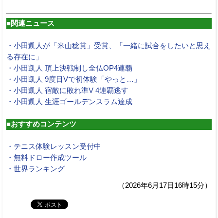
■関連ニュース
・小田凱人が「米山稔賞」受賞、「一緒に試合をしたいと思え
る存在に」
・小田凱人 頂上決戦制し全仏OP4連覇
・小田凱人 9度目Vで初体験「やっと…」
・小田凱人 宿敵に敗れ準V 4連覇逃す
・小田凱人 生涯ゴールデンスラム達成
■おすすめコンテンツ
・テニス体験レッスン受付中
・無料ドロー作成ツール
・世界ランキング
（2026年6月17日16時15分）