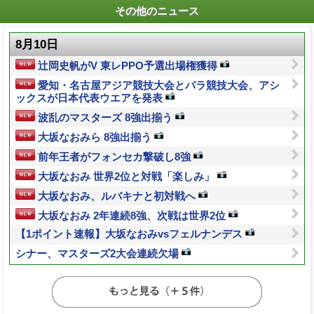
その他のニュース
8月10日
辻岡史帆がV 東レPPO予選出場権獲得
愛知・名古屋アジア競技大会とパラ競技大会、アシ
ックスが日本代表ウエアを発表
波乱のマスターズ 8強出揃う
大坂なおみら 8強出揃う
前年王者がフォンセカ撃破し8強
大坂なおみ 世界2位と対戦「楽しみ」
大坂なおみ、ルバキナと初対戦へ
大坂なおみ 2年連続8強、次戦は世界2位
【1ポイント速報】大坂なおみvsフェルナンデス
シナー、マスターズ2大会連続欠場