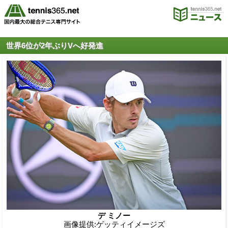
世界6位が2年ぶりVへ好発進
デ ミノー
画像提供:ゲッティイメージズ