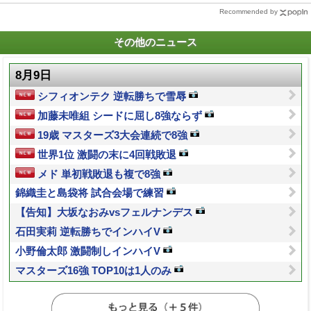
Recommended by
その他のニュース
8月9日
シフィオンテク 逆転勝ちで雪辱
加藤未唯組 シードに屈し8強ならず
19歳 マスターズ3大会連続で8強
世界1位 激闘の末に4回戦敗退
メド 単初戦敗退も複で8強
錦織圭と島袋将 試合会場で練習
【告知】大坂なおみvsフェルナンデス
石田実莉 逆転勝ちでインハイV
小野倫太郎 激闘制しインハイV
マスターズ16強 TOP10は1人のみ