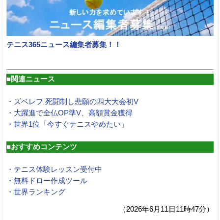
テニス365ニュース編集者募集！！
■関連ニュース
・ズベレフ 死闘制し悲願の四大大会初V
・大躍進で全仏OP準V、高額賞金獲得
・世界1位「今すぐテニスやめたい」
■おすすめコンテンツ
・テニス体験レッスン受付中
・無料ドロー作成ツール
・世界ランキング
（2026年6月11日11時47分）