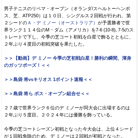
男子テニスのリベマ・オープン（オランダ/スヘルトーヘンボ
ス、芝、ATP250）は１０日、シングルス２回戦が行われ、第
２シードの
Ａ・デ ミノー（オーストラリア）
が予選勝者で世
界ランク１１４位のM・ダム（アメリカ）を7-6 (10-8), 7-5のス
トレートで下し、今季の芝コート初戦を白星で飾るとともに、
２年ぶり４度目の初戦突破を果たした。
＞＞【動画】デ ミノー 今季の芝初戦白星！勝利の瞬間、渾身
のガッツポーズ！＜＜
＞＞島袋 将vsキリオス 1ポイント速報＜＜
＞＞島袋 将ら ボス・オープン組合せ＜＜
２７歳で世界ランク６位のデ ミノーが同大会に出場するのは
２年ぶり５度目。２０２４年には優勝を飾っている。
今季の芝コートシーズン初戦となった今大会は、上位４シード
が１回戦免除のため、デ ミノーは２回戦が初戦となった。