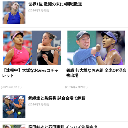
世界1位 激闘の末に4回戦敗退
(2026年8月9日)
【速報中】大坂なおみvsコチャ
錦織圭/大坂なおみ組 全米OP混合
レット
複出場
(2026年8月1日)
(2026年7月28日)
錦織圭と島袋将 試合会場で練習
(2026年8月9日)
窪田結衣と石田実莉 インハイ決勝進出