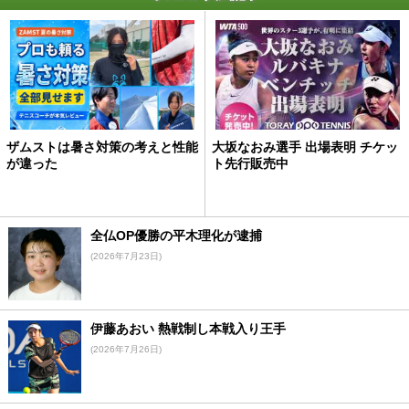
ザムストは暑さ対策の考えと性能
大坂なおみ選手 出場表明 チケッ
が違った
ト先行販売中
全仏OP優勝の平木理化が逮捕
(2026年7月23日)
伊藤あおい 熱戦制し本戦入り王手
(2026年7月26日)