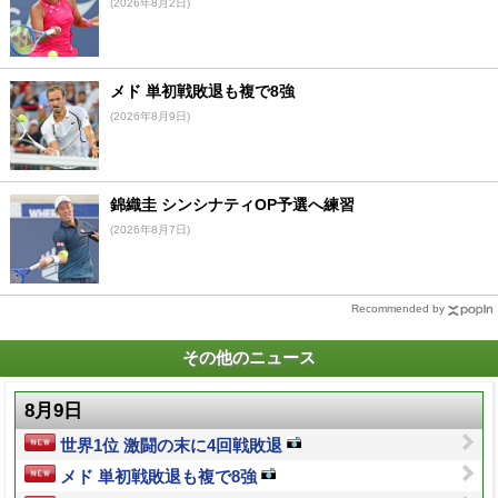
(2026年8月2日)
メド 単初戦敗退も複で8強
(2026年8月9日)
錦織圭 シンシナティOP予選へ練習
(2026年8月7日)
Recommended by
その他のニュース
8月9日
世界1位 激闘の末に4回戦敗退
メド 単初戦敗退も複で8強