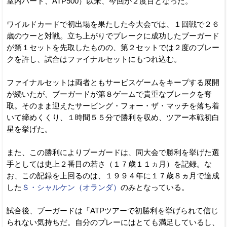
室内ハード、ATP500）以来、今回が２度目となった。
ワイルドカードで初出場を果たした今大会では、１回戦で２６
歳のウーと対戦。立ち上がりでブレークに成功したブーガード
が第１セットを先取したものの、第２セットでは２度のブレー
クを許し、試合はファイナルセットにもつれ込む。
ファイナルセットは両者ともサービスゲームをキープする展開
が続いたが、ブーガードが第８ゲームで貴重なブレークを奪
取。そのまま迎えたサービング・フォー・ザ・マッチを落ち着
いて締めくくり、１時間５５分で勝利を収め、ツアー本戦初白
星を挙げた。
また、この勝利によりブーガードは、同大会で勝利を挙げた選
手としては史上２番目の若さ（１７歳１１ヵ月）を記録。な
お、この記録を上回るのは、１９９４年に１７歳８ヵ月で達成
した
Ｓ・シャルケン（オランダ）
のみとなっている。
試合後、ブーガードは「ATPツアーで初勝利を挙げられて信じ
られない気持ちだ。自分のプレーにはとても満足しているし、