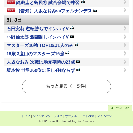
錦織圭と島袋将 試合会場で練習
【告知】大坂なおみvsフェルナンデス
8月8日
石田実莉 逆転勝ちでインハイV
小野倫太郎 激闘制しインハイV
マスターズ16強 TOP10は1人のみ
19歳 3度目のマスターズ16強
大坂なおみ 次戦は地元期待の23歳
坂本怜 世界268位に屈し4強ならず
トップ
|
ショッピング
|
ブログ
|
サークル
|
コート検索
|
マイページ
©2012 tennis365 Inc. All Rights Reserved.