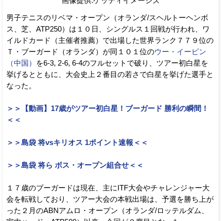
画像提供:ゲッティイメージズ
男子テニスのリベマ・オープン（オランダ/スヘルトーヘンボ
ス、芝、ATP250）は１０日、シングルス１回戦が行われ、ワ
イルドカード（主催者推薦）で出場した世界ランク７７９位の
Ｔ・ブーガード（オランダ）が同１０１位の
ウー・イービン
（中国）
を6-3, 2-6, 6-4のフルセットで破り、ツアー初白星を
挙げるとともに、大会史上２番目の若さで白星を挙げた選手と
なった。
＞＞【動画】17歳がツアー初白星！ブーガード 勝利の瞬間！
＜＜
＞＞島袋 将vsキリオス 1ポイント速報＜＜
＞＞島袋 将ら ボス・オープン組合せ＜＜
１７歳のブーガードは現在、主にITF大会やチャレンジャー大
会を転戦しており、ツアー大会の本戦出場は、予選を勝ち上が
った２月のABNアムロ・オープン（オランダ/ロッテルダム、