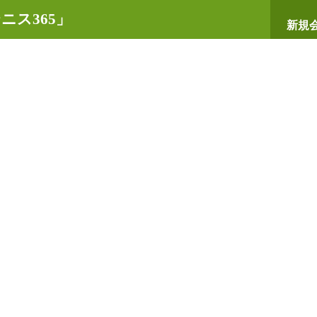
ニス365」
新規