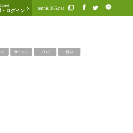
65.net
tennis 365.net
録・ログイン
ント
サークル
ブログ
留学