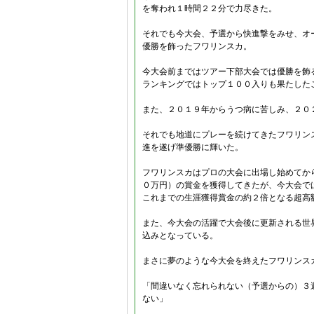
を奪われ１時間２２分で力尽きた。
それでも今大会、予選から快進撃をみせ、オ
優勝を飾ったフワリンスカ。
今大会前まではツアー下部大会では優勝を飾
ランキングではトップ１００入りも果たした
また、２０１９年からうつ病に苦しみ、２０
それでも地道にプレーを続けてきたフワリン
進を遂げ準優勝に輝いた。
フワリンスカはプロの大会に出場し始めてから
０万円）の賞金を獲得してきたが、今大会で
これまでの生涯獲得賞金の約２倍となる超高
また、今大会の活躍で大会後に更新される世
込みとなっている。
まさに夢のような今大会を終えたフワリンス
「間違いなく忘れられない（予選からの）３
ない」