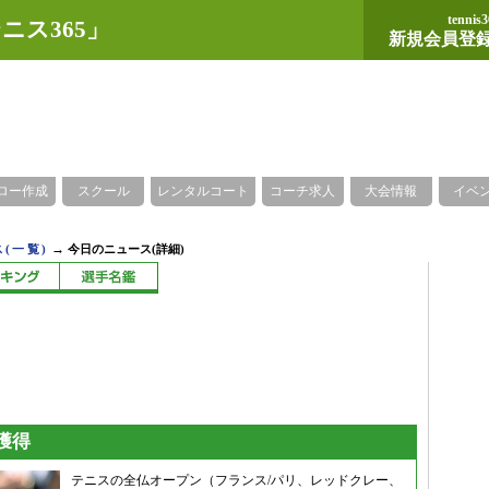
tennis3
ニス365」
新規会員登
ロー作成
スクール
レンタルコート
コーチ求人
大会情報
イベ
→
(一覧)
今日のニュース(詳細)
獲得
テニスの全仏オープン（フランス/パリ、レッドクレー、