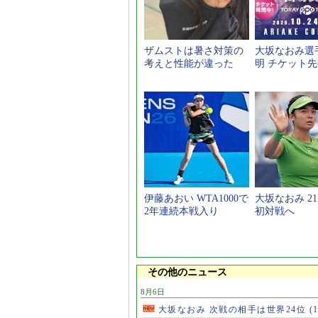
ザムストは暑さ対策の
大坂なおみ選
考えと性能が違った
明 チケット
伊藤あおい WTA1000で
大坂なおみ 2
2年連続本戦入り
初対戦へ
その他のニュース
8月6日
大坂なおみ 次戦の相手は世界24位
(