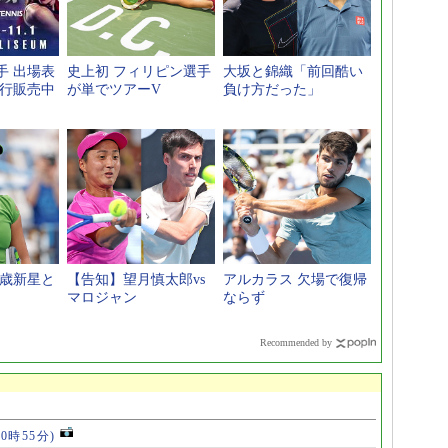
手 出場表
史上初 フィリピン選手
大坂と錦織「前回酷い
先行販売中
が単でツアーV
負け方だった」
1歳新星と
【告知】望月慎太郎vs
アルカラス 欠場で復帰
マロジャン
ならず
Recommended by
10時55分)