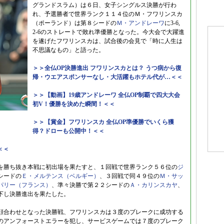
グランドスラム）は６日、女子シングルス決勝が行わ
れ、予選勝者で世界ランク１１４位のＭ・フワリンスカ
（ポーランド）は第８シードの
Ｍ・アンドレーワ
に3-6,
2-6のストレートで敗れ準優勝となった。今大会で大躍進
を遂げたフワリンスカは、試合後の会見で「時に人生は
不思議なもの」と語った。
＞＞全仏OP決勝進出 フワリンスカとは？ うつ病から復
帰・ウエアスポンサーなし・大活躍もホテル代が…＜＜
＞＞【動画】19歳アンドレーワ 全仏OP制覇で四大大会
初V！優勝を決めた瞬間！＜＜
＞＞【賞金】フワリンスカ 全仏OP準優勝でいくら獲
得？ドローも公開中！＜＜
＜＜
を勝ち抜き本戦に初出場を果たすと、１回戦で世界ランク５６位の
ジ
シードの
Ｅ・メルテンス（ベルギー）
、３回戦で同４９位の
Ｍ・サッ
パリー（フランス）
、準々決勝で第２２シードの
Ａ・カリンスカヤ
、
下し決勝進出を果たした。
顔合わせとなった決勝戦、フワリンスカは３度のブレークに成功する
のアンフォーストエラーを犯し、サービスゲームでは７度のブレーク