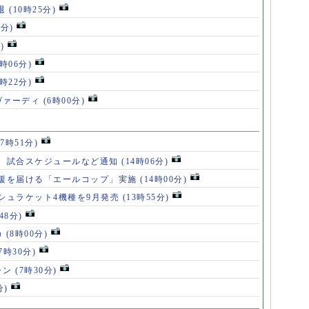
退
(10時25分)
6分)
)
8時06分)
7時22分)
ヴァーディ
(6時00分)
17時51分)
、試合スケジュールなど通知
(14時06分)
援を届ける「エールコップ」実施
(14時00分)
シュラケット4機種を9月発売
(13時55分)
48分)
カ
(8時00分)
(7時30分)
ャン
(7時30分)
分)