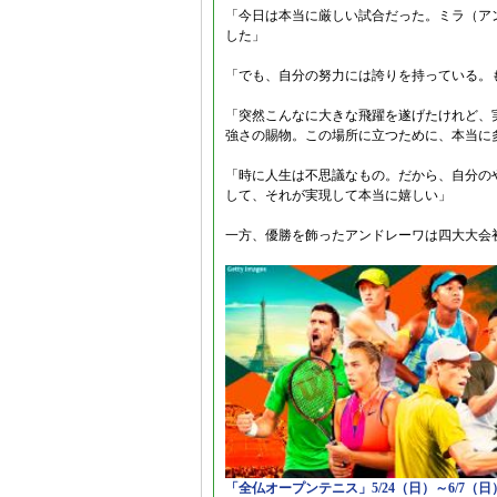
「今日は本当に厳しい試合だった。ミラ（ア
した」
「でも、自分の努力には誇りを持っている。
「突然こんなに大きな飛躍を遂げたけれど、
強さの賜物。この場所に立つために、本当に
「時に人生は不思議なもの。だから、自分の
して、それが実現して本当に嬉しい」
一方、優勝を飾ったアンドレーワは四大大会
「全仏オープンテニス」5/24（日）～6/7（