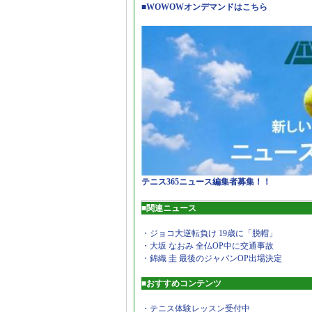
■WOWOWオンデマンドはこちら
テニス365ニュース編集者募集！！
■関連ニュース
・ジョコ大逆転負け 19歳に「脱帽」
・大坂 なおみ 全仏OP中に交通事故
・錦織 圭 最後のジャパンOP出場決定
■おすすめコンテンツ
・テニス体験レッスン受付中