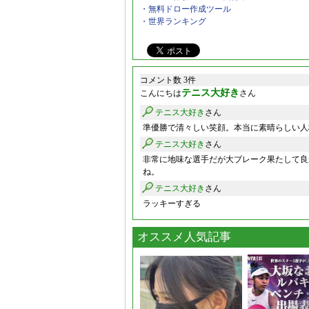
・無料ドロー作成ツール
・世界ランキング
コメント数 3件
テニス大好き
こんにちは
さん
テニス大好き
さん
準優勝で清々しい笑顔。本当に素晴らしい人
テニス大好き
さん
非常に地味な選手だが大ブレーク果たして良
ね。
テニス大好き
さん
ラッキーすぎる
オススメ人気記事