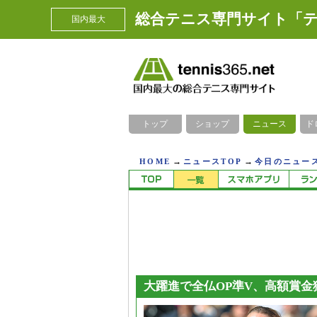
総合テニス専門サイト「テ
国内最大
トップ
ショップ
ニュース
ド
→
→
HOME
ニュースTOP
今日のニュース
大躍進で全仏OP準V、高額賞金