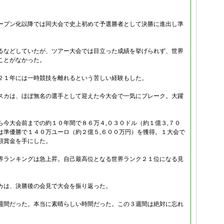
ープン化以降では同大会で史上初めて予選勝者として決勝に進出し準
るなどしていたが、ツアー大会では目立った成績を挙げられず、世界
ことがなかった。
２１年には一時競技を離れるという苦しい経験もした。
スカは、ほぼ無名の選手として迎えた今大会で一気にブレーク。大躍
今大会前までの約１０年間で８６万４,０３０ドル（約１億３,７０
は準優勝で１４０万ユーロ（約２億５,６００万円）を獲得。１大会で
額賞金を手にした。
界ランキングは急上昇。自己最高位となる世界ランク２１位になる見
カは、決勝後の会見で大会を振り返った。
週間だった。本当に素晴らしい時間だった。この３週間は絶対に忘れ