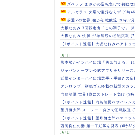
ズベレフ まさかの逆転負けで初戦敗
アルカラス 欠場で復帰ならず
(9時4
前週Vの世界8位が初戦敗退
(9時07分
大坂なおみ 3回戦進出「この調子で」
(
大坂なおみ 快勝で3年連続の初戦突破
(
【1ポイント速報】大坂なおみvsアドゥ
8月5日
熊本勢がインハイ出場「勇気与える」
(
ジャパンオープン公式アプリをリリース
近畿インターハイ出場選手へ手書きの応
ダンロップ、制振ゴム搭載の新型スカッ
内島萌夏 世界1位にストレート負け
(9時
【1ポイント速報】内島萌夏vsサバレン
望月慎太郎 ストレート負けで初戦敗退
【1ポイント速報】望月慎太郎vsマロジ
西岡良仁の妻 第一子妊娠を発表
(6時58
8月4日