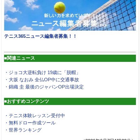
テニス365ニュース編集者募集！！
■関連ニュース
・ジョコ大逆転負け 19歳に「脱帽」
・大坂 なおみ 全仏OP中に交通事故
・錦織 圭 最後のジャパンOP出場決定
■おすすめコンテンツ
・テニス体験レッスン受付中
・無料ドロー作成ツール
・世界ランキング