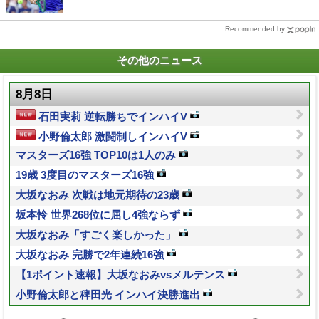
Recommended by
その他のニュース
8月8日
石田実莉 逆転勝ちでインハイV
小野倫太郎 激闘制しインハイV
マスターズ16強 TOP10は1人のみ
19歳 3度目のマスターズ16強
大坂なおみ 次戦は地元期待の23歳
坂本怜 世界268位に屈し4強ならず
大坂なおみ「すごく楽しかった」
大坂なおみ 完勝で2年連続16強
【1ポイント速報】大坂なおみvsメルテンス
小野倫太郎と稗田光 インハイ決勝進出