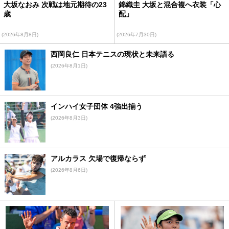
大坂なおみ 次戦は地元期待の23
錦織圭 大坂と混合複へ衣装「心
歳
配」
(2026年8月8日)
(2026年7月30日)
西岡良仁 日本テニスの現状と未来語る
(2026年8月1日)
インハイ女子団体 4強出揃う
(2026年8月3日)
アルカラス 欠場で復帰ならず
(2026年8月6日)