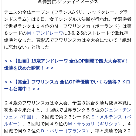
画像提供:ゲッティイメージズ
テニスの全仏オープン（フランス/パリ、レッドクレー、グラ
ンドスラム）は６日、女子シングルス決勝が行われ、予選勝者
で世界ランク１１４位のＭ・フワリンスカ（ポーランド）は第
８シードの
Ｍ・アンドレーワ
に3-6, 2-6のストレートで敗れ準
優勝となった。表彰式でフワリンスカは今大会について「絶対
に忘れない」と語った。
＞＞【動画】19歳アンドレーワ 全仏OP制覇で四大大会初V！
優勝を決めた瞬間！＜＜
＞＞【賞金】フワリンスカ 全仏OP準優勝でいくら獲得？ドロ
ーも公開中！＜＜
２４歳のフワリンスカは今大会、予選３試合を勝ち抜き本戦に
初出場を果たすと、１回戦で世界ランク５６位の
ジェン・チン
ウェン（中国）
、２回戦で第２３シードの
Ｅ・メルテンス（ベ
ルギー）
、３回戦で同４９位の
Ｍ・サッカリ（ギリシャ）
、４
回戦で同９２位の
Ｄ・パリー（フランス）
、準々決勝で第２２