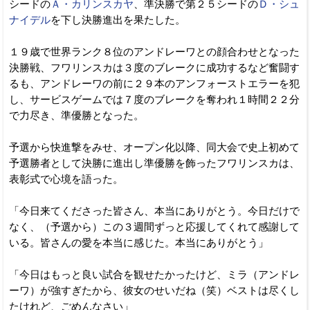
シードの
Ａ・カリンスカヤ
、準決勝で第２５シードの
Ｄ・シュ
ナイデル
を下し決勝進出を果たした。
１９歳で世界ランク８位のアンドレーワとの顔合わせとなった
決勝戦、フワリンスカは３度のブレークに成功するなど奮闘す
るも、アンドレーワの前に２９本のアンフォーストエラーを犯
し、サービスゲームでは７度のブレークを奪われ１時間２２分
で力尽き、準優勝となった。
予選から快進撃をみせ、オープン化以降、同大会で史上初めて
予選勝者として決勝に進出し準優勝を飾ったフワリンスカは、
表彰式で心境を語った。
「今日来てくださった皆さん、本当にありがとう。今日だけで
なく、（予選から）この３週間ずっと応援してくれて感謝して
いる。皆さんの愛を本当に感じた。本当にありがとう」
「今日はもっと良い試合を観せたかったけど、ミラ（アンドレ
ーワ）が強すぎたから、彼女のせいだね（笑）ベストは尽くし
たけれど、ごめんなさい」