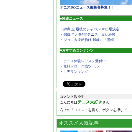
テニス365ニュース編集者募集！！
■関連ニュース
・錦織 圭 最後のジャパンOP出場決定
・錦織 圭と4時間テニス「良い経験」
・ジョコ大逆転負け 19歳に「脱帽」
■おすすめコンテンツ
・テニス体験レッスン受付中
・無料ドロー作成ツール
・世界ランキング
コメント数 0件
テニス大好き
こんにちは
さん
右上の「コメントを書く」ボタンを押して、
オススメ人気記事