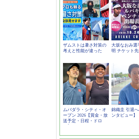
ザムストは暑さ対策の
大坂なおみ選
考えと性能が違った
明 チケット
ムバダラ・シティ・オ
錦織圭 引退
ープン 2026【賞金・放
ンタビュー】
送予定・日程・ドロ
ー】