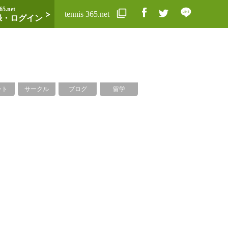
65.net
tennis 365.net
録・ログイン
ント
サークル
ブログ
留学