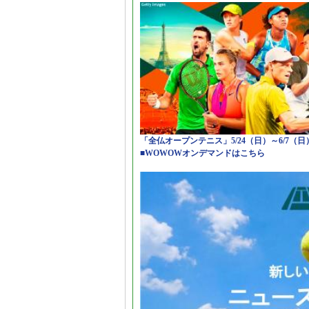
「全仏オープンテニス」5/24（日）～6/7（
■WOWOWオンデマンドはこちら