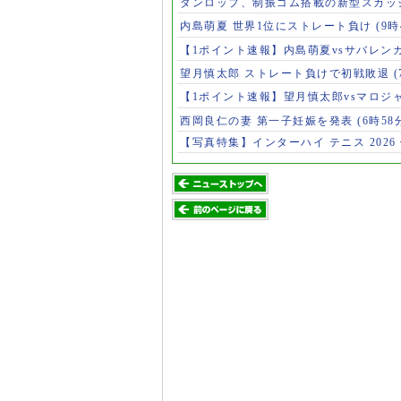
ダンロップ、制振ゴム搭載の新型スカッ
内島萌夏 世界1位にストレート負け
(9時
【1ポイント速報】内島萌夏vsサバレン
望月慎太郎 ストレート負けで初戦敗退
【1ポイント速報】望月慎太郎vsマロジ
西岡良仁の妻 第一子妊娠を発表
(6時58
【写真特集】インターハイ テニス 2026