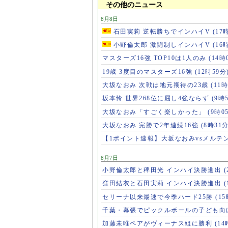
その他のニュース
8月8日
石田実莉 逆転勝ちでインハイV
(17
小野倫太郎 激闘制しインハイV
(16
マスターズ16強 TOP10は1人のみ
(14時
19歳 3度目のマスターズ16強
(12時59分
大坂なおみ 次戦は地元期待の23歳
(11時
坂本怜 世界268位に屈し4強ならず
(9時
大坂なおみ「すごく楽しかった」
(9時0
大坂なおみ 完勝で2年連続16強
(8時31分
【1ポイント速報】大坂なおみvsメルテ
8月7日
小野倫太郎と稗田光 インハイ決勝進出
(
窪田結衣と石田実莉 インハイ決勝進出
(
セリーナ以来最速で今季ハード25勝
(1
千葉・幕張でピックルボールの子ども向
加藤未唯ペアがヴィーナス組に勝利
(14