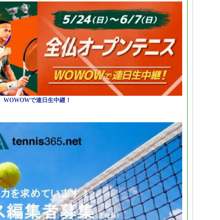
日）WOWOWで連日生中継！