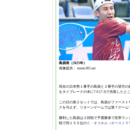
島袋将（2025年）
画像提供： tennis365.net
現在の日本勢１番手の島袋と２番手の望月の
をタイブレークの末に7-6 (7-3)で先取し
この日の第２セットでは、島袋がファースト
クを与えず、リターンゲームでは第７ゲーム
勝利した島袋は２回戦で予選勝者で世界ラン
戦で同１５５位の
Ｃ・オコネル（オーストラ