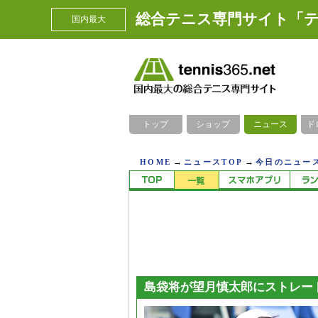
総合テニス専門サイト「テ
国内最大
トップ
ショップ
ニュース
ド
→
→
HOME
ニュースTOP
今日のニュース
島袋将が望月慎太郎にストレー