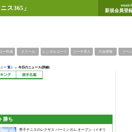
tennis3
ニス365」
新規会員登
ロー作成
スクール
レンタルコート
コーチ求人
大会情報
イベ
→
(一覧)
今日のニュース(詳細)
ト勝ち
男子テニスのレクサス バーミンガム オープン（イギリ