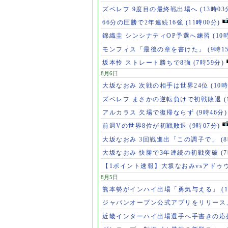
ズベレフ 9度目の最終戦出場へ
(13時03
66分の圧勝で2年連続16強
(11時00分)
錦織圭 シンシナティOP予選へ練習
(10
モンフィス「最後の章を書けた」
(9時1
坂本怜 ストレート勝ちで8強
(7時59分)
8月6日
大坂なおみ 次戦の相手は世界24位
(10時
ズベレフ まさかの逆転負けで初戦敗退
(
アルカラス 欠場で復帰ならず
(9時46分)
前週Vの世界8位が初戦敗退
(9時07分)
大坂なおみ 3回戦進出「この調子で」
(
大坂なおみ 快勝で3年連続の初戦突破
(
【1ポイント速報】大坂なおみvsアドゥ
8月5日
熊本勢がインハイ出場「勇気与える」
(
ジャパンオープン公式アプリをリリース
近畿インターハイ出場選手へ手書きの応