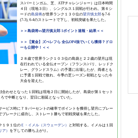
ス/バーミンガム、芝、ATPチャレンジャー）は日本時間
４日（現地３日）、シングルス１回戦が行われ、第６シ
ードの
島袋将
が世界ランク１３０位の
望月慎太郎
を7-6
(7-3), 6-4のストレートで下し、初戦突破を果たした。
＞＞島袋将vs望月慎太郎 1ポイント速報・結果＜＜
＞＞【賞金】ズべレフら 全仏OP4強でいくら獲得？ドロ
ーも公開中！＜＜
２８歳で世界ランク１０３位の島袋と２２歳の望月は現
在行われている全仏オープン（フランス/パリ、レッドク
レー、グランドスラム）の予選に出場したが、両者とも
に予選１回戦で敗れ、今季の芝シーズン初戦となった今
大会を迎えた。
顔合わせとなった１回戦は現地２日に開始したが、島袋が第１セット
たところで中断となり、翌日に順延となっていた。
サービス時に７９パーセントの確率でポイントを獲得し望月にブレー
でブレークに成功し、ストレート勝ちで初戦突破を果たした。
ク１９１位の
Ｅ・イメル（スウェーデン）
と対戦する。イメルは１回
リア）
を下しての勝ち上がり。