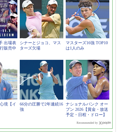
手 出場表
シナーとジョコ、マス
マスターズ16強 TOP10
先行販売中
ターズ欠場
は1人のみ
へ心境【イ
66分の圧勝で2年連続16
ナショナルバンク オー
強
プン 2026【賞金・放送
予定・日程・ドロー】
Recommended by