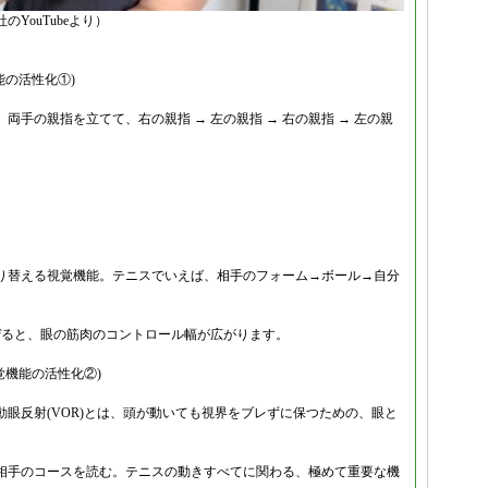
YouTubeより）
能の活性化①)
手の親指を立てて、右の親指 → 左の親指 → 右の親指 → 左の親
り替える視覚機能。テニスでいえば、相手のフォーム→ボール→自分
ぜると、眼の筋肉のコントロール幅が広がります。
覚機能の活性化②)
眼反射(VOR)とは、頭が動いても視界をブレずに保つための、眼と
相手のコースを読む。テニスの動きすべてに関わる、極めて重要な機