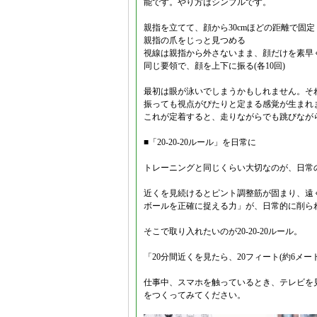
能です。やり方はシンプルです。
親指を立てて、顔から30cmほどの距離で固定
親指の爪をじっと見つめる
視線は親指から外さないまま、顔だけを素早く左
同じ要領で、顔を上下に振る(各10回)
最初は眼が泳いでしまうかもしれません。そ
振っても視点がぴたりと定まる感覚が生まれ
これが定着すると、走りながらでも跳びなが
■「20-20-20ルール」を日常に
トレーニングと同じくらい大切なのが、日常
近くを見続けるとピント調整筋が固まり、遠
ボールを正確に捉える力」が、日常的に削ら
そこで取り入れたいのが20-20-20ルール。
「20分間近くを見たら、20フィート(約6メー
仕事中、スマホを触っているとき、テレビを
をつくってみてください。