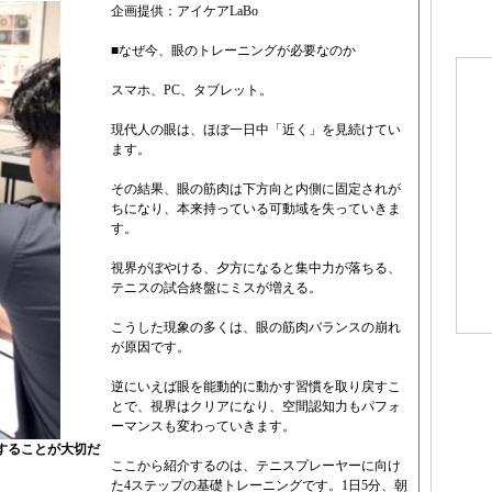
企画提供：アイケアLaBo
■なぜ今、眼のトレーニングが必要なのか
スマホ、PC、タブレット。
現代人の眼は、ほぼ一日中「近く」を見続けてい
ます。
その結果、眼の筋肉は下方向と内側に固定されが
ちになり、本来持っている可動域を失っていきま
す。
視界がぼやける、夕方になると集中力が落ちる、
テニスの試合終盤にミスが増える。
こうした現象の多くは、眼の筋肉バランスの崩れ
が原因です。
逆にいえば眼を能動的に動かす習慣を取り戻すこ
とで、視界はクリアになり、空間認知力もパフォ
ーマンスも変わっていきます。
することが大切だ
ここから紹介するのは、テニスプレーヤーに向け
た4ステップの基礎トレーニングです。1日5分、朝