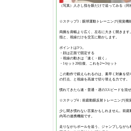
（写真）人さし指を眼だけで追ってみる（同社の
☆ステップ3：眼球運動トレーニング(視覚機
両腕を肩幅より広く、左右に大きく開きます。両
指と、視線だけを交互に動かします。
ポイントは3つ。
・顔は正面で固定する
・視線の動きは「速く・鋭く」
・1セット20往復、これを2〜3セット
この動作で鍛えられるのは、素早く対象を切
の打点、と視線を高速で切り替える力です。
慣れてきたら速・普通・遅の3スピードを混
☆ステップ4：前庭動眼反射トレーニング(視
少し聞き慣れない言葉かもしれません。前庭動
内耳の連携機能です。
走りながらボールを追う、ジャンプしながら