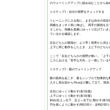
のウォーミングアップに組み込むことから始
☆ステップ1：自分の視野をチェックする
トレーニングに入る前に、まずは自分の現在
両腕をまっすぐ前に伸ばし、両手の親指を立
そこから、両腕を真横にゆっくり広げていき
ているかを確認します。
左右どちらの親指が、より早く視界から消え
上下に同じ動作をしたとき、上と下のどちら
ここで「左右どちらかの視野が狭い」「上下
ニスにおける「苦手な方向」と一致している
☆ステップ2：眼のウォーミングアップ
眼の筋肉を起こす、最もシンプルで効果的な
人さし指を顔から30cmほど離して立て、指
左右にゆっくり動かす(各5往復)
上下にゆっくり動かす(各5往復)
斜め(右上→左下、左上→右下)に動かす(各5往
円を描くように動かす(時計回り・反時計回り 