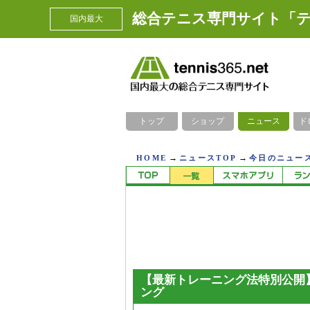
総合テニス専門サイト「テ
国内最大
トップ
ショップ
ニュース
ド
→
→
HOME
ニュースTOP
今日のニュース
【最新トレーニング法特別公開
ング