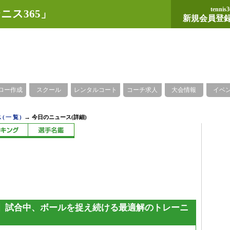
tennis3
ニス365」
新規会員登
ロー作成
スクール
レンタルコート
コーチ求人
大会情報
イベ
→
(一覧)
今日のニュース(詳細)
】試合中、ボールを捉え続ける最適解のトレーニ