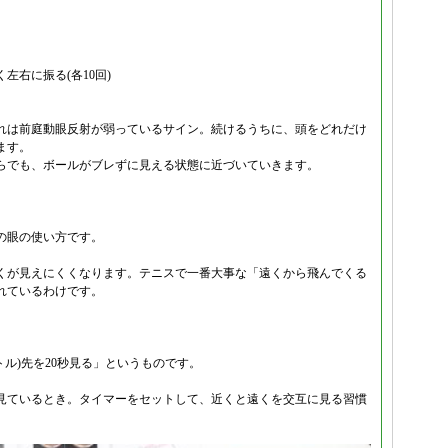
右に振る(各10回)
れは前庭動眼反射が弱っているサイン。続けるうちに、頭をどれだけ
ます。
らでも、ボールがブレずに見える状態に近づいていきます。
の眼の使い方です。
くが見えにくくなります。テニスで一番大事な「遠くから飛んでくる
れているわけです。
トル)先を20秒見る」というものです。
見ているとき。タイマーをセットして、近くと遠くを交互に見る習慣