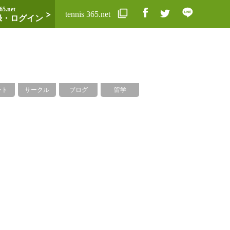
65.net
tennis 365.net
録・ログイン
ント
サークル
ブログ
留学