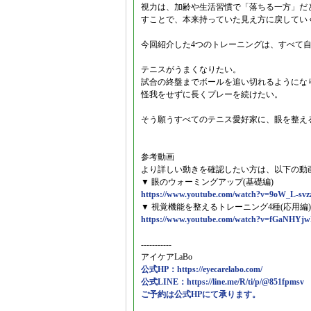
視力は、加齢や生活習慣で「落ちる一方」だ
すことで、本来持っていた見え方に戻してい
今回紹介した4つのトレーニングは、すべて
テニスがうまくなりたい。
試合の終盤までボールを追い切れるようにな
怪我をせずに長くプレーを続けたい。
そう願うすべてのテニス愛好家に、眼を整え
参考動画
より詳しい動きを確認したい方は、以下の動
▼ 眼のウォーミングアップ(基礎編)
https://www.youtube.com/watch?v=9oW_L-svz
▼ 視覚機能を整えるトレーニング4種(応用編)
https://www.youtube.com/watch?v=fGaNHYj
-----------
アイケアLaBo
公式HP：https://eyecarelabo.com/
公式LINE：https://line.me/R/ti/p/@851fpmsv
ご予約は公式HPにて承ります。