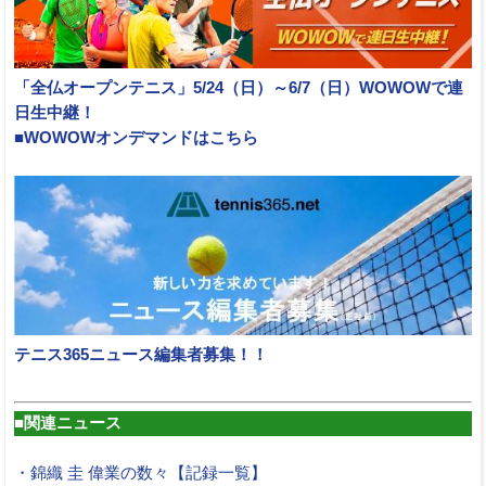
「全仏オープンテニス」5/24（日）～6/7（日）WOWOWで連
日生中継！
■WOWOWオンデマンドはこちら
テニス365ニュース編集者募集！！
■関連ニュース
・錦織 圭 偉業の数々【記録一覧】