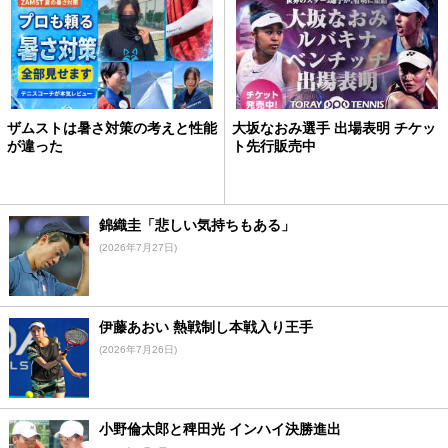
ザムストは暑さ対策の考えと性能
大坂なおみ選手 出場表明 チケッ
が違った
ト先行販売中
錦織圭「悲しい気持ちもある」
(2026年7月27日)
伊藤あおい 熱戦制し本戦入り王手
(2026年7月26日)
小野倫太郎と稗田光 インハイ決勝進出