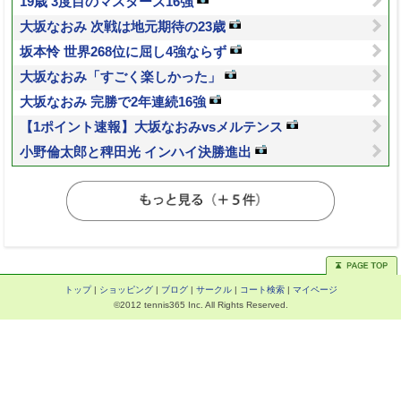
19歳 3度目のマスターズ16強
大坂なおみ 次戦は地元期待の23歳
坂本怜 世界268位に屈し4強ならず
大坂なおみ「すごく楽しかった」
大坂なおみ 完勝で2年連続16強
【1ポイント速報】大坂なおみvsメルテンス
小野倫太郎と稗田光 インハイ決勝進出
トップ
|
ショッピング
|
ブログ
|
サークル
|
コート検索
|
マイページ
©2012 tennis365 Inc. All Rights Reserved.