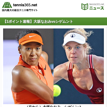
【1ポイント速報】大坂なおみvsシゲムント
（左から）大坂なおみ、シゲムント