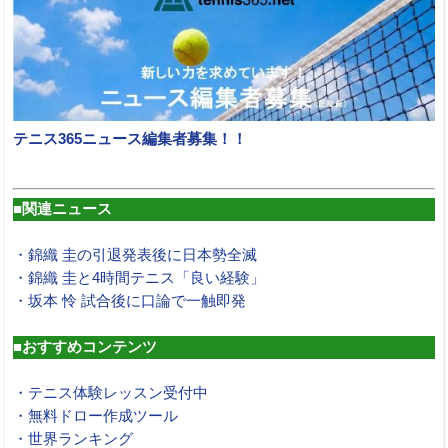
テニス365ニュース編集者募集！！
■関連ニュース
・錦織 圭の引退発表後に日本勢全滅
・錦織 圭と4時間テニス「良い経験」
・坂本 怜 試合後に口論で一触即発
■おすすめコンテンツ
・テニス体験レッスン受付中
・無料ドロー作成ツール
・世界ランキング