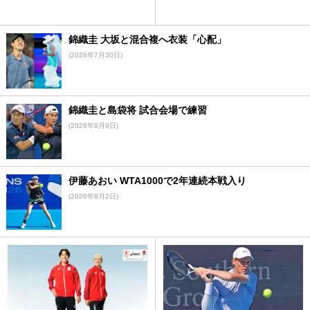
錦織圭 大坂と混合複へ衣装「心配」
(2026年7月30日)
錦織圭と島袋将 試合会場で練習
(2026年8月9日)
伊藤あおい WTA1000で2年連続本戦入り
(2026年8月2日)