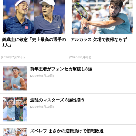
錦織圭に敬意「史上最高の選手の
アルカラス 欠場で復帰ならず
1人」
(2026年7月30日)
(2026年8月6日)
前年王者がフォンセカ撃破し8強
(2026年8月10日)
波乱のマスターズ 8強出揃う
(2026年8月10日)
ズベレフ まさかの逆転負けで初戦敗退