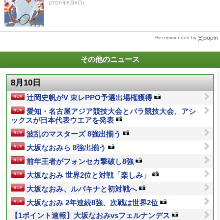
(2026年8月6日)
Recommended by
その他のニュース
8月10日
辻岡史帆がV 東レPPO予選出場権獲得
愛知・名古屋アジア競技大会とパラ競技大会、アシ
ックスが日本代表ウエアを発表
波乱のマスターズ 8強出揃う
大坂なおみら 8強出揃う
前年王者がフォンセカ撃破し8強
大坂なおみ 世界2位と対戦「楽しみ」
大坂なおみ、ルバキナと初対戦へ
大坂なおみ 2年連続8強、次戦は世界2位
【1ポイント速報】大坂なおみvsフェルナンデス