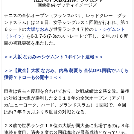
画像提供:ゲッティイメージズ
テニスの全仏オープン（フランス/パリ、レッドクレー、グラ
ンドスラム）は２６日、女子シングルス１回戦が行われ、第１
６シードの
大坂なおみ
が世界ランク４７位の
Ｌ・シゲムント
（ドイツ）
を6-3, 7-6 (7-3)のストレートで下し、２年ぶり６度
目の初戦突破を果たした。
＞＞大坂 なおみvsシゲムント 1ポイント速報＜＜
＞＞【賞金】大坂 なおみ、内島 萌夏ら 全仏OP1回戦でいくら
獲得？ドローも公開中！＜＜
両者は過去４度顔を合わせており、対戦成績は２勝２敗。最後
の対戦は大坂が勝利した２０１８年の全米オープン（アメリ
カ/ニューヨーク、ハード、グランドスラム）１回戦で、今回
は約７年９ヵ月ぶり５度目の対戦となる。
２８歳で世界ランク１６位の大坂が同大会に出場するのは３年
連続９度目。過去３度の３回戦進出が最高成績となっている。