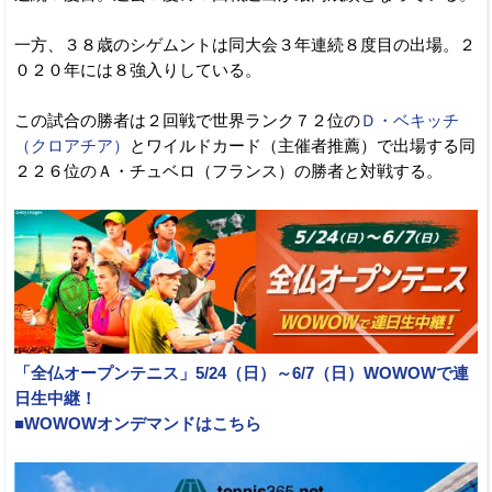
一方、３８歳のシゲムントは同大会３年連続８度目の出場。２
０２０年には８強入りしている。
この試合の勝者は２回戦で世界ランク７２位の
Ｄ・ベキッチ
（クロアチア）
とワイルドカード（主催者推薦）で出場する同
２２６位のＡ・チュベロ（フランス）の勝者と対戦する。
「全仏オープンテニス」5/24（日）～6/7（日）WOWOWで連
日生中継！
■WOWOWオンデマンドはこちら