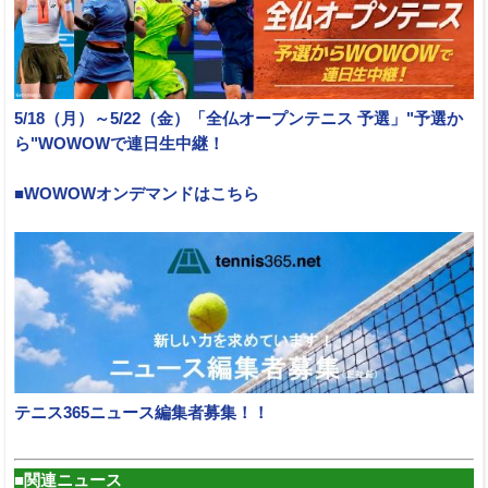
5/18（月）～5/22（金）「全仏オープンテニス 予選」"予選か
ら"WOWOWで連日生中継！
■WOWOWオンデマンドはこちら
テニス365ニュース編集者募集！！
■関連ニュース