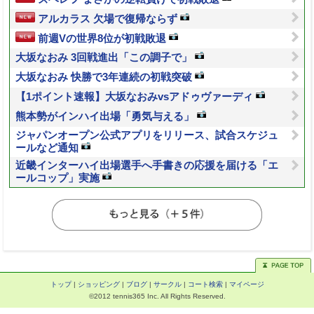
アルカラス 欠場で復帰ならず
前週Vの世界8位が初戦敗退
大坂なおみ 3回戦進出「この調子で」
大坂なおみ 快勝で3年連続の初戦突破
【1ポイント速報】大坂なおみvsアドゥヴァーディ
熊本勢がインハイ出場「勇気与える」
ジャパンオープン公式アプリをリリース、試合スケジュ
ールなど通知
近畿インターハイ出場選手へ手書きの応援を届ける「エ
ールコップ」実施
トップ
|
ショッピング
|
ブログ
|
サークル
|
コート検索
|
マイページ
©2012 tennis365 Inc. All Rights Reserved.