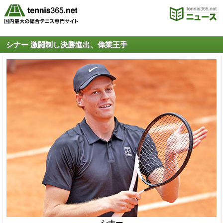
シナー 激闘制し決勝進出、偉業王手
シナー