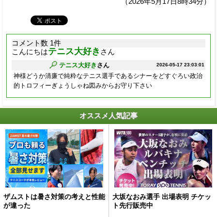
（2026年5月17日8時34分）
コメント数 1件
テニス大好き
こんにちは
さん
テニス大好き
さん
2026-05-17 23:03:01
神様どうか清廉で純粋なテニス選手であるシナーをどすぐろい政治
的トロフィーぎょうしゃね図みからお守り下さい
オススメ人気記事
ザムストは暑さ対策の考えと性能
大坂なおみ選手 出場表明 チケッ
が違った
ト先行販売中