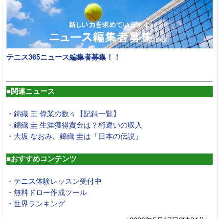
テニス365ニュース編集者募集！！
■関連ニュース
・錦織 圭 偉業の数々【記録一覧】
・錦織 圭 生涯獲得賞金は？桁違いの収入
・大坂 なおみ、錦織 圭は「日本の伝説」
■おすすめコンテンツ
・テニス体験レッスン受付中
・無料ドロー作成ツール
・世界ランキング