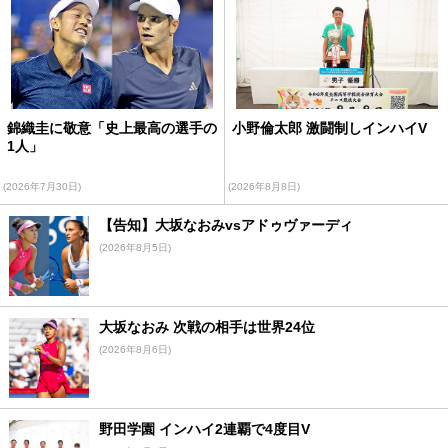
錦織圭に敬意「史上最高の選手の
小野倫太郎 激闘制しインハイV
1人」
(2026年7月30日)
(2026年8月8日)
【告知】大坂なおみvsアドゥヴァーディ
(2026年8月5日)
大坂なおみ 次戦の相手は世界24位
(2026年8月6日)
野田学園 インハイ2連覇で4度目V