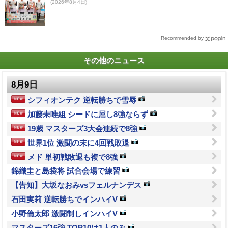
(2026年8月4日)
Recommended by
その他のニュース
8月9日
シフィオンテク 逆転勝ちで雪辱
加藤未唯組 シードに屈し8強ならず
19歳 マスターズ3大会連続で8強
世界1位 激闘の末に4回戦敗退
メド 単初戦敗退も複で8強
錦織圭と島袋将 試合会場で練習
【告知】大坂なおみvsフェルナンデス
石田実莉 逆転勝ちでインハイV
小野倫太郎 激闘制しインハイV
マスターズ16強 TOP10は1人のみ