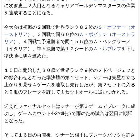
に次ぎ史上２人目となるキャリアゴールデンマスターズの偉業
を達成することになる。
今大会は初戦の２回戦で世界ランク８２位の
Ｓ・オフナー（オ
ーストリア）
、３回戦で同６０位の
Ａ・ポピリン（オーストラ
リア）
、４回戦で予選勝者で同１５５位のＡ・ペレグリーノ
（イタリア）、準々決勝で第１２シードの
Ａ・ルブレフ
を下し
準決勝に駒を進めた。
１５日に開始した３０歳で世界ランク９位のメドベージェフと
の顔合わせとなった準決勝の第１セット、シナーは完璧な立ち
上がりを見せ４ゲームを連取し先行したが、第２セットに入る
と２度のブレークを許して１セットオールに追いつかれる。
迎えたファイナルセットはシナーが第３ゲームでブレークに成
功し、ゲームカウント4-2の時点で雨のため試合は翌日に順延
となった。
そして１６日の再開後、シナーは相手にブレークバックを許さ