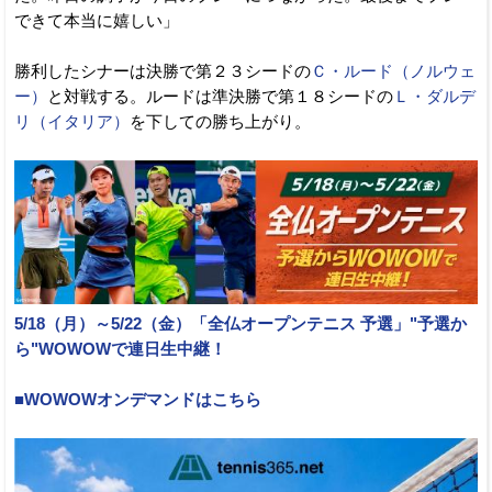
できて本当に嬉しい」
勝利したシナーは決勝で第２３シードの
Ｃ・ルード（ノルウェ
ー）
と対戦する。ルードは準決勝で第１８シードの
Ｌ・ダルデ
リ（イタリア）
を下しての勝ち上がり。
5/18（月）～5/22（金）「全仏オープンテニス 予選」"予選か
ら"WOWOWで連日生中継！
■WOWOWオンデマンドはこちら