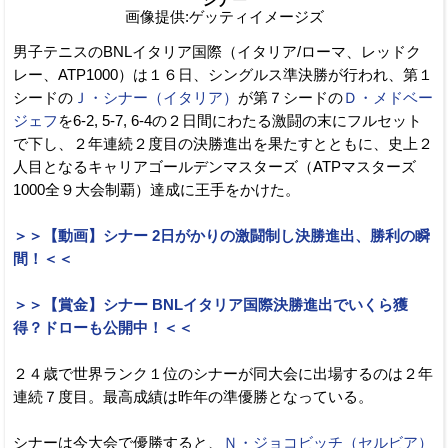
画像提供:ゲッティイメージズ
男子テニスのBNLイタリア国際（イタリア/ローマ、レッドク
レー、ATP1000）は１６日、シングルス準決勝が行われ、第１
シードの
Ｊ・シナー（イタリア）
が第７シードの
Ｄ・メドベー
ジェフ
を6-2, 5-7, 6-4の２日間にわたる激闘の末にフルセット
で下し、２年連続２度目の決勝進出を果たすとともに、史上２
人目となるキャリアゴールデンマスターズ（ATPマスターズ
1000全９大会制覇）達成に王手をかけた。
＞＞【動画】シナー 2日がかりの激闘制し決勝進出、勝利の瞬
間！＜＜
＞＞【賞金】シナー BNLイタリア国際決勝進出でいくら獲
得？ドローも公開中！＜＜
２４歳で世界ランク１位のシナーが同大会に出場するのは２年
連続７度目。最高成績は昨年の準優勝となっている。
シナーは今大会で優勝すると、
Ｎ・ジョコビッチ（セルビア）