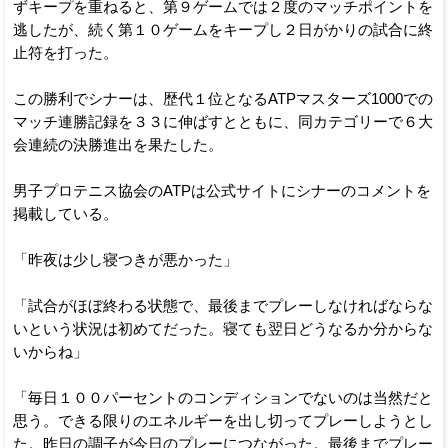
ずキープを重ねると、第９ゲームでは２度のマッチポイントを
逃したが、続く第１０ゲームをキープし２日がかりの試合に終
止符を打った。
この勝利でシナーは、歴代１位となるATPマスターズ1000での
マッチ連勝記録を３３に伸ばすとともに、同カテゴリーで６大
会連続の決勝進出を果たした。
男子プロテニス協会のATPは公式サイトにシナーのコメントを
掲載している。
「昨夜は少し寝つきが悪かった」
「試合がほぼ終わる状態で、最後までプレーしなければならな
いという状況は初めてだった。寝ても翌日どうなるか分からな
いからね」
「毎日１００パーセントのコンディションでないのは当然だと
思う。できる限りのエネルギーを出し切ってプレーしようとし
た。昨日の調子が今日のプレーにつながった。最後までプレー