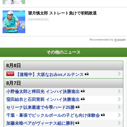
望月慎太郎 ストレート負けで初戦敗退
(2026年8月5日)
Recommended by
その他のニュース
8月8日
【速報中】大坂なおみvsメルテンス
8月7日
小野倫太郎と稗田光 インハイ決勝進出
窪田結衣と石田実莉 インハイ決勝進出
セリーナ以来最速で今季ハード25勝
千葉・幕張でピックルボールの子ども向け体験会
加藤未唯ペアがヴィーナス組に勝利