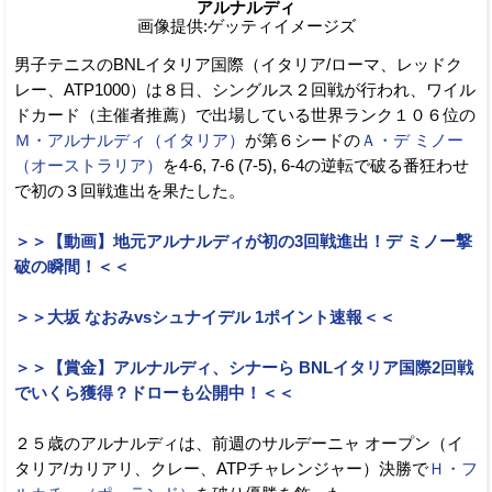
アルナルディ
画像提供:ゲッティイメージズ
男子テニスのBNLイタリア国際（イタリア/ローマ、レッドク
レー、ATP1000）は８日、シングルス２回戦が行われ、ワイル
ドカード（主催者推薦）で出場している世界ランク１０６位の
Ｍ・アルナルディ（イタリア）
が第６シードの
Ａ・デ ミノー
（オーストラリア）
を4-6, 7-6 (7-5), 6-4の逆転で破る番狂わせ
で初の３回戦進出を果たした。
＞＞【動画】地元アルナルディが初の3回戦進出！デ ミノー撃
破の瞬間！＜＜
＞＞大坂 なおみvsシュナイデル 1ポイント速報＜＜
＞＞【賞金】アルナルディ、シナーら BNLイタリア国際2回戦
でいくら獲得？ドローも公開中！＜＜
２５歳のアルナルディは、前週のサルデーニャ オープン（イ
タリア/カリアリ、クレー、ATPチャレンジャー）決勝で
Ｈ・フ