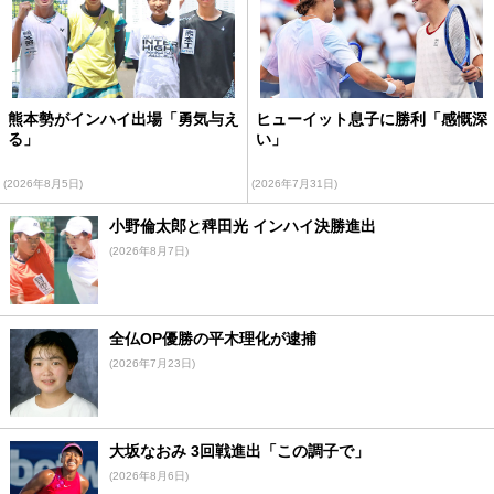
熊本勢がインハイ出場「勇気与え
ヒューイット息子に勝利「感慨深
る」
い」
(2026年8月5日)
(2026年7月31日)
小野倫太郎と稗田光 インハイ決勝進出
(2026年8月7日)
全仏OP優勝の平木理化が逮捕
(2026年7月23日)
大坂なおみ 3回戦進出「この調子で」
(2026年8月6日)