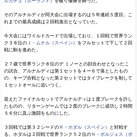
ルカチュ（ポーランド）
を破り優勝を飾った。
そのアルナルディが同大会に出場するのは５年連続５度目。こ
れまでの最高成績は２回戦進出となっていた。
今大会にはワイルドカードで出場しており、１回戦で世界ラン
ク３８位の
Ｊ・ムナル（スペイン）
をフルセットで下して２回
戦に駒を進めた。
２７歳で世界ランク８位のデ ミノーとの顔合わせとなったこ
の試合、アルナルディは第１セットを４ー６で落としたもの
の、キープ合戦となった第２セットではタイブレークを制して
１セットオールに追いつく。
迎えたファイナルセットでアルナルディは１度ブレークを許し
たものの、リターンゲームでは２度のブレークに成功し２時間
５６分に及ぶ激闘をものにした。
３回戦では第３２シードの
Ｒ・ホダル（スペイン）
と対戦す
る。ホダルは２回戦で世界ランク５２位の
Ｎ・ボルジェス（ポ