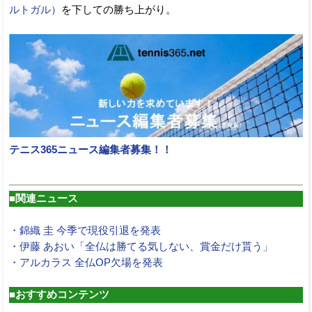
ルトガル）
を下しての勝ち上がり。
テニス365ニュース編集者募集！！
■関連ニュース
・錦織 圭 今季で現役引退を発表
・伊藤 あおい「全仏は勝てる気しない、賞金だけ貰う」
・アルカラス 全仏OP欠場を発表
■おすすめコンテンツ