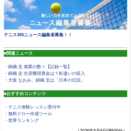
テニス365ニュース編集者募集！！
■関連ニュース
・錦織 圭 偉業の数々【記録一覧】
・錦織 圭 生涯獲得賞金は？桁違いの収入
・大坂 なおみ、錦織 圭は「日本の伝説」
■おすすめコンテンツ
・テニス体験レッスン受付中
・無料ドロー作成ツール
・世界ランキング
（2026年5月6日0時00分）