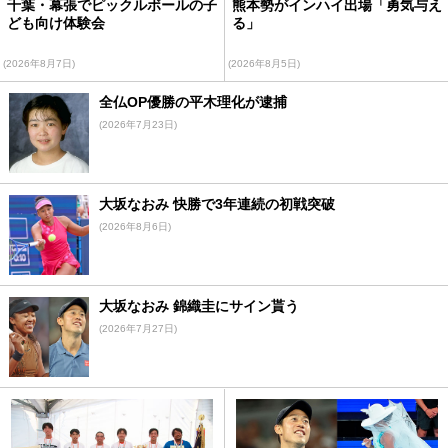
千葉・幕張でピックルボールの子
熊本勢がインハイ出場「勇気与え
ども向け体験会
る」
(2026年8月7日)
(2026年8月5日)
全仏OP優勝の平木理化が逮捕
(2026年7月23日)
大坂なおみ 快勝で3年連続の初戦突破
(2026年8月6日)
大坂なおみ 錦織圭にサイン貰う
(2026年7月27日)