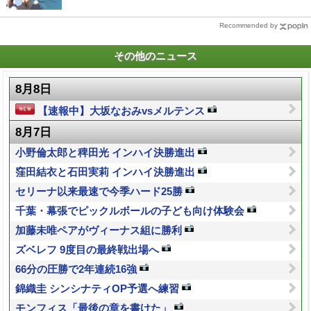
Recommended by
その他のニュース
8月8日
【速報中】大坂なおみvsメルテンス
8月7日
小野倫太郎と稗田光 インハイ決勝進出
窪田結衣と石田実莉 インハイ決勝進出
セリーナ以来最速で今季ハード25勝
千葉・幕張でピックルボールの子ども向け体験会
加藤未唯ペアがヴィーナス組に勝利
ズベレフ 9度目の最終戦出場へ
66分の圧勝で2年連続16強
錦織圭 シンシナティOP予選へ練習
モンフィス「最後の章を書けた」