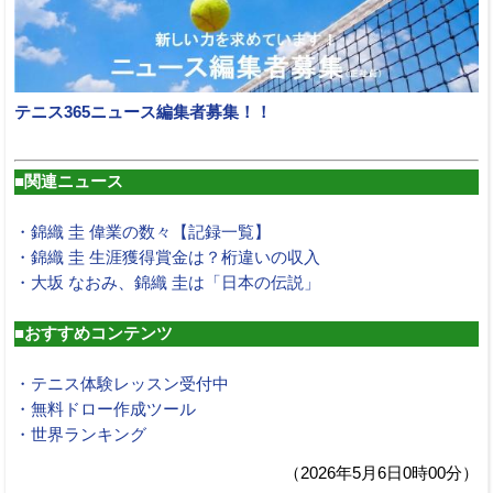
テニス365ニュース編集者募集！！
■関連ニュース
・錦織 圭 偉業の数々【記録一覧】
・錦織 圭 生涯獲得賞金は？桁違いの収入
・大坂 なおみ、錦織 圭は「日本の伝説」
■おすすめコンテンツ
・テニス体験レッスン受付中
・無料ドロー作成ツール
・世界ランキング
（2026年5月6日0時00分）