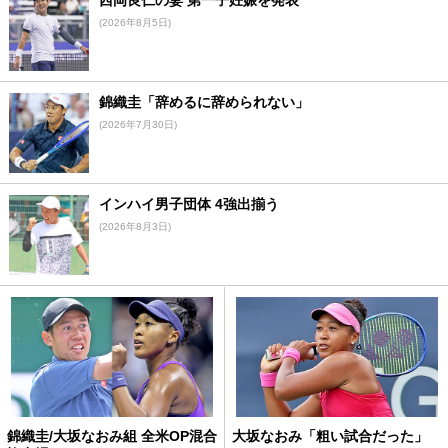
西岡良仁の妻 第一子妊娠を発表
(2026年8月5日)
錦織圭「辞めるに辞められない」
(2026年7月30日)
インハイ男子団体 4強出揃う
(2026年8月3日)
錦織圭/大坂なおみ組 全米OP混合
大坂なおみ「粗い試合だった」