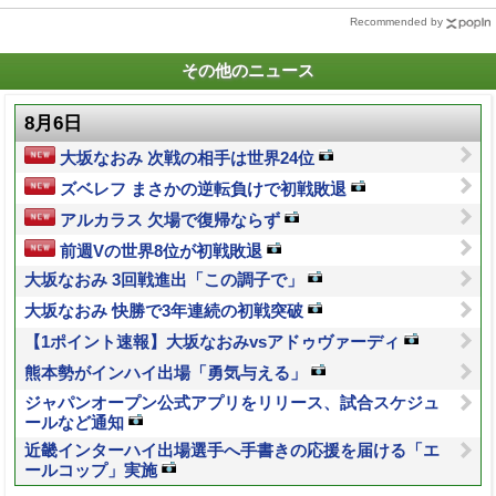
Recommended by
その他のニュース
8月6日
大坂なおみ 次戦の相手は世界24位
ズベレフ まさかの逆転負けで初戦敗退
アルカラス 欠場で復帰ならず
前週Vの世界8位が初戦敗退
大坂なおみ 3回戦進出「この調子で」
大坂なおみ 快勝で3年連続の初戦突破
【1ポイント速報】大坂なおみvsアドゥヴァーディ
熊本勢がインハイ出場「勇気与える」
ジャパンオープン公式アプリをリリース、試合スケジュ
ールなど通知
近畿インターハイ出場選手へ手書きの応援を届ける「エ
ールコップ」実施