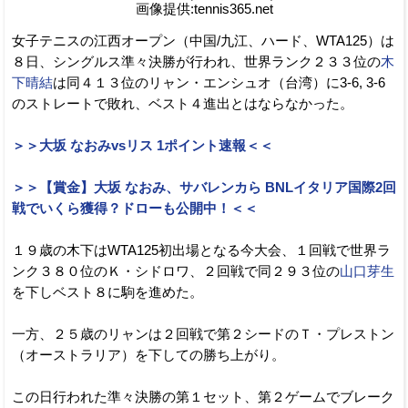
画像提供:tennis365.net
女子テニスの江西オープン（中国/九江、ハード、WTA125）は
８日、シングルス準々決勝が行われ、世界ランク２３３位の
木
下晴結
は同４１３位のリャン・エンシュオ（台湾）に3-6, 3-6
のストレートで敗れ、ベスト４進出とはならなかった。
＞＞大坂 なおみvsリス 1ポイント速報＜＜
＞＞【賞金】大坂 なおみ、サバレンカら BNLイタリア国際2回
戦でいくら獲得？ドローも公開中！＜＜
１９歳の木下はWTA125初出場となる今大会、１回戦で世界ラ
ンク３８０位のＫ・シドロワ、２回戦で同２９３位の
山口芽生
を下しベスト８に駒を進めた。
一方、２５歳のリャンは２回戦で第２シードのＴ・プレストン
（オーストラリア）を下しての勝ち上がり。
この日行われた準々決勝の第１セット、第２ゲームでブレーク