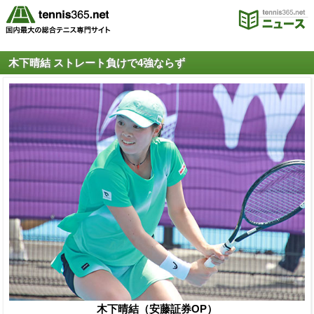
木下晴結 ストレート負けで4強ならず
木下晴結（安藤証券OP）