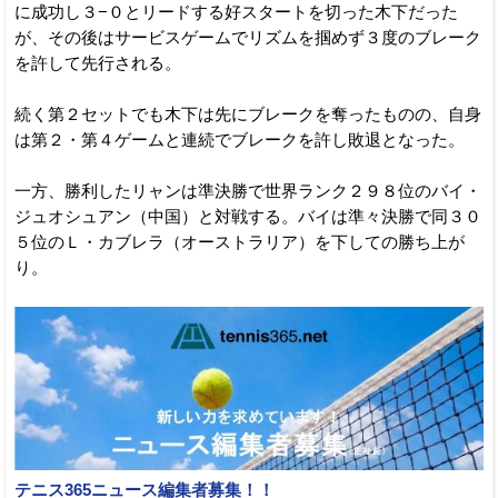
に成功し３−０とリードする好スタートを切った木下だった
が、その後はサービスゲームでリズムを掴めず３度のブレーク
を許して先行される。
続く第２セットでも木下は先にブレークを奪ったものの、自身
は第２・第４ゲームと連続でブレークを許し敗退となった。
一方、勝利したリャンは準決勝で世界ランク２９８位のバイ・
ジュオシュアン（中国）と対戦する。バイは準々決勝で同３０
５位のＬ・カブレラ（オーストラリア）を下しての勝ち上が
り。
テニス365ニュース編集者募集！！