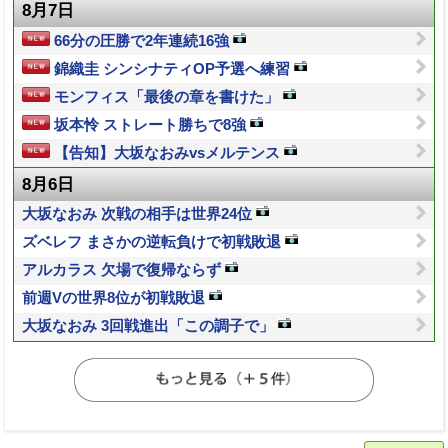
8月7日
66分の圧勝で2年連続16強
錦織圭 シンシナティOP予選へ練習
モンフィス「最後の章を書けた」
坂本怜 ストレート勝ちで8強
【告知】大坂なおみvsメルテンス
8月6日
大坂なおみ 次戦の相手は世界24位
ズベレフ まさかの逆転負けで初戦敗退
アルカラス 欠場で復帰ならず
前週Vの世界8位が初戦敗退
大坂なおみ 3回戦進出「この調子で」