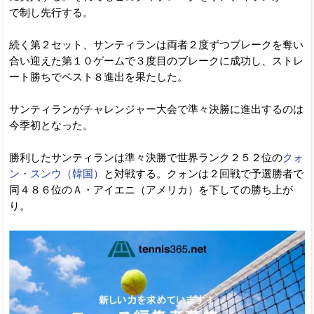
で制し先行する。
続く第２セット、サンティランは両者２度ずつブレークを奪い
合い迎えた第１０ゲームで３度目のブレークに成功し、ストレ
ート勝ちでベスト８進出を果たした。
サンティランがチャレンジャー大会で準々決勝に進出するのは
今季初となった。
勝利したサンティランは準々決勝で世界ランク２５２位の
クォ
ン・スンウ（韓国）
と対戦する。クォンは２回戦で予選勝者で
同４８６位のＡ・アイエニ（アメリカ）を下しての勝ち上が
り。