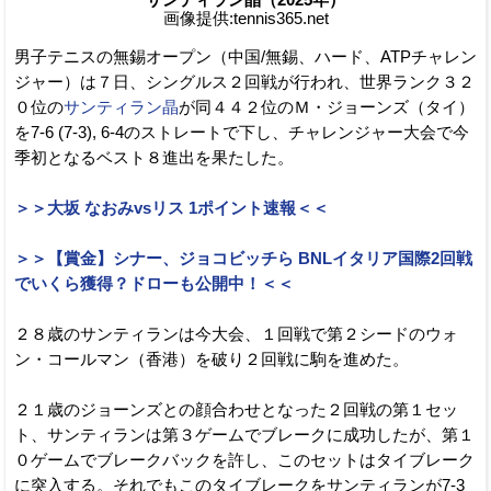
画像提供:tennis365.net
男子テニスの無錫オープン（中国/無錫、ハード、ATPチャレン
ジャー）は７日、シングルス２回戦が行われ、世界ランク３２
０位の
サンティラン晶
が同４４２位のＭ・ジョーンズ（タイ）
を7-6 (7-3), 6-4のストレートで下し、チャレンジャー大会で今
季初となるベスト８進出を果たした。
＞＞大坂 なおみvsリス 1ポイント速報＜＜
＞＞【賞金】シナー、ジョコビッチら BNLイタリア国際2回戦
でいくら獲得？ドローも公開中！＜＜
２８歳のサンティランは今大会、１回戦で第２シードのウォ
ン・コールマン（香港）を破り２回戦に駒を進めた。
２１歳のジョーンズとの顔合わせとなった２回戦の第１セッ
ト、サンティランは第３ゲームでブレークに成功したが、第１
０ゲームでブレークバックを許し、このセットはタイブレーク
に突入する。それでもこのタイブレークをサンティランが7-3