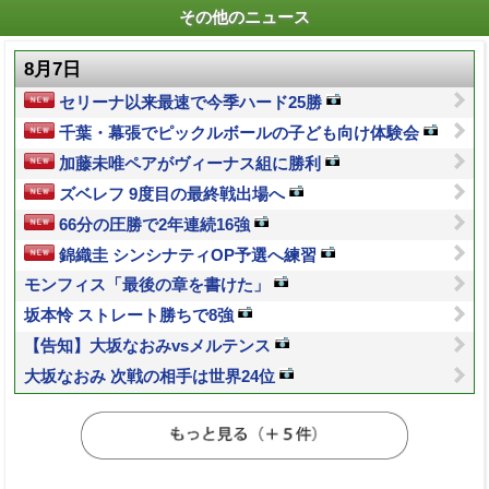
その他のニュース
8月7日
セリーナ以来最速で今季ハード25勝
千葉・幕張でピックルボールの子ども向け体験会
加藤未唯ペアがヴィーナス組に勝利
ズベレフ 9度目の最終戦出場へ
66分の圧勝で2年連続16強
錦織圭 シンシナティOP予選へ練習
モンフィス「最後の章を書けた」
坂本怜 ストレート勝ちで8強
【告知】大坂なおみvsメルテンス
大坂なおみ 次戦の相手は世界24位