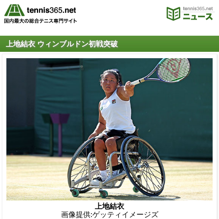
上地結衣 ウィンブルドン初戦突破
上地結衣
画像提供:ゲッティイメージズ