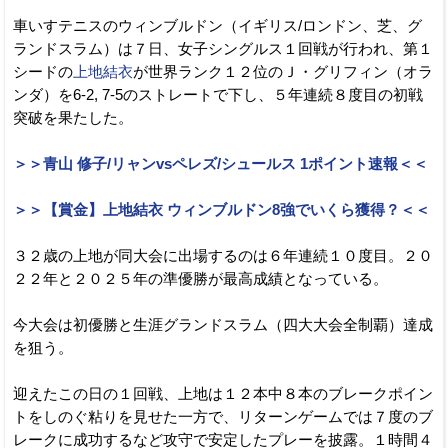
車いすテニスのウィンブルドン（イギリス/ロンドン、芝、グ
ランドスラム）は７日、女子シングルス１回戦が行われ、第１
シードの
上地結衣
が世界ランク１２位のＪ・グリフィン（オラ
ンダ）を6-2, 7-5のストレートで下し、５年連続８度目の初戦
突破を果たした。
＞＞青山 修子/リャンvsペレズ/シュールス 1ポイント速報＜＜
＞＞【賞金】上地結衣 ウィンブルドン8強でいくら獲得？＜＜
３２歳の上地が同大会に出場するのは６年連続１０度目。２０
２２年と２０２５年の準優勝が最高成績となっている。
今大会は初優勝と生涯グランドスラム（四大大会全制覇）達成
を狙う。
迎えたこの日の１回戦、上地は１２本中８本のブレークポイン
トをしのぐ粘りを見せた一方で、リターンゲームでは７度のブ
レークに成功するなど攻守で安定したプレーを披露。１時間４