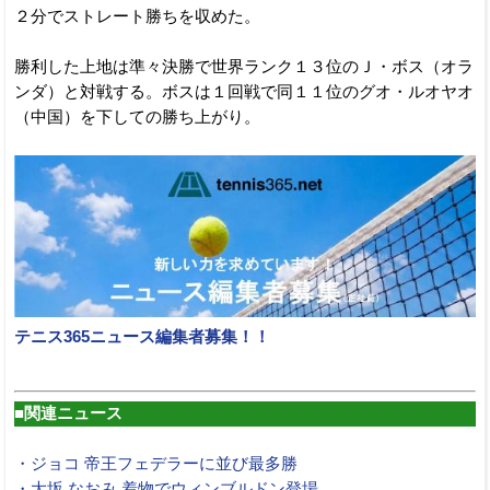
２分でストレート勝ちを収めた。
勝利した上地は準々決勝で世界ランク１３位のＪ・ボス（オラ
ンダ）と対戦する。ボスは１回戦で同１１位のグオ・ルオヤオ
（中国）を下しての勝ち上がり。
テニス365ニュース編集者募集！！
■関連ニュース
・ジョコ 帝王フェデラーに並び最多勝
・大坂 なおみ 着物でウィンブルドン登場