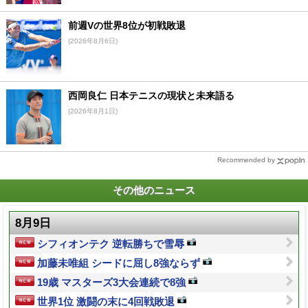
前週Vの世界8位が初戦敗退
(2026年8月6日)
西岡良仁 日本テニスの現状と未来語る
(2026年8月1日)
Recommended by
その他のニュース
8月9日
シフィオンテク 逆転勝ちで雪辱
加藤未唯組 シードに屈し8強ならず
19歳 マスターズ3大会連続で8強
世界1位 激闘の末に4回戦敗退