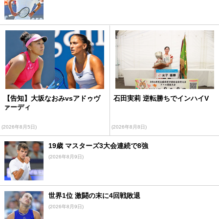
【告知】大坂なおみvsアドゥヴ
石田実莉 逆転勝ちでインハイV
ァーディ
(2026年8月5日)
(2026年8月8日)
19歳 マスターズ3大会連続で8強
(2026年8月9日)
世界1位 激闘の末に4回戦敗退
(2026年8月9日)