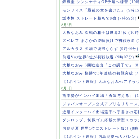
錦織圭 シンシナティOP予選へ練習
(10
モンフィス「最後の章を書けた」
(9時1
坂本怜 ストレート勝ちで8強
(7時59分)
8月6日
大坂なおみ 次戦の相手は世界24位
(10時
ズベレフ まさかの逆転負けで初戦敗退
(
アルカラス 欠場で復帰ならず
(9時46分)
前週Vの世界8位が初戦敗退
(9時07分)
大坂なおみ 3回戦進出「この調子で」
(
大坂なおみ 快勝で3年連続の初戦突破
(
【1ポイント速報】大坂なおみvsアドゥ
8月5日
熊本勢がインハイ出場「勇気与える」
(
ジャパンオープン公式アプリをリリース
近畿インターハイ出場選手へ手書きの応
ダンロップ、制振ゴム搭載の新型スカッ
内島萌夏 世界1位にストレート負け
(9時
【1ポイント速報】内島萌夏vsサバレン