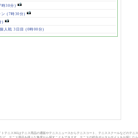
(7時30分)
ャン
(7時30分)
分)
 個人戦 3日目
(0時00分)
サイトテニス365はテニス用品の通販やテニスニュースからテニスコート、テニススクールなどのテニ
など、テニス用品を様々な角度から探すこともできます。テニスの総合ポータルサイトをお探しな