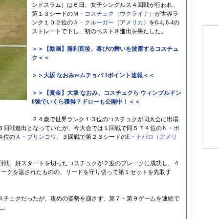
ンドスラム）は６日、女子シングルス４回戦が行われ、
第１３シードの
Ｍ・コスチュク（ウクライナ）
が世界ラ
ンク１０２位の
Ａ・クルーガー（アメリカ）
を6-4, 6-4の
ストレートで下し、初のベスト８進出を果たした。
＞＞【動画】勝利直後、喜びの舞いを披露するコスチュ
ク＜＜
＞＞大坂 なおみvsムチョバ 1ポイント速報＜＜
＞＞【賞金】大坂 なおみ、コスチュクら ウィンブルドン
8強でいくら獲得？ドローも公開中！＜＜
２４歳で世界ランク１３位のコスチュクが同大会に出場
３回戦進出となっていたが、今大会では１回戦で同５７４位の
Ｎ・ポ
４位の
Ａ・ブリンコワ
、３回戦で第２３シードの
E・ナバロ（アメリ
回戦。好スタートを切ったコスチュクが２度のブレークに成功し、４
レークを返されたものの、リードを守り切って第１セットを先取す
スチュクだったが、攻めの姿勢を崩さず、第７・第９ゲームを連続で
た。