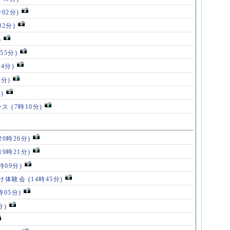
時02分)
02分)
)
55分)
54分)
5分)
)
ンス
(7時10分)
20時26分)
19時21分)
5時09分)
け体験会
(14時45分)
時05分)
分)