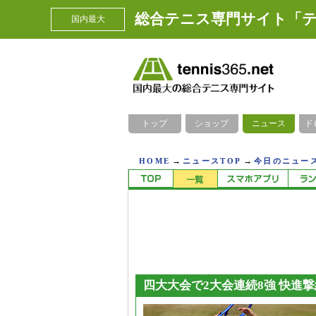
総合テニス専門サイト「テ
国内最大
トップ
ショップ
ニュース
ド
→
→
HOME
ニュースTOP
今日のニュース
四大大会で2大会連続8強 快進