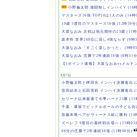
小野倫太郎 激闘制しインハイV
(16
マスターズ16強 TOP10は1人のみ
(14時
19歳 3度目のマスターズ16強
(12時59分
大坂なおみ 次戦は地元期待の23歳
(11時
坂本怜 世界268位に屈し4強ならず
(9時
大坂なおみ「すごく楽しかった」
(9時0
大坂なおみ 完勝で2年連続16強
(8時31分
【1ポイント速報】大坂なおみvsメルテ
8月7日
小野倫太郎と稗田光 インハイ決勝進出
(
窪田結衣と石田実莉 インハイ決勝進出
(
セリーナ以来最速で今季ハード25勝
(1
千葉・幕張でピックルボールの子ども向
加藤未唯ペアがヴィーナス組に勝利
(14
ズベレフ 9度目の最終戦出場へ
(13時03
66分の圧勝で2年連続16強
(11時00分)