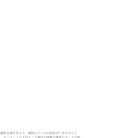
ス施設を探す方まで、便利なテニスの総合ポータルサイト、
ら、テニスニュースやテニス施設の情報が豊富なテニスの総