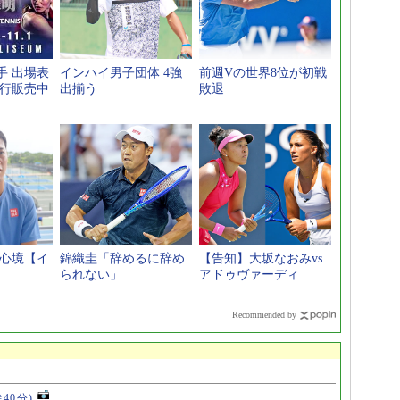
手 出場表
インハイ男子団体 4強
前週Vの世界8位が初戦
先行販売中
出揃う
敗退
へ心境【イ
錦織圭「辞めるに辞め
【告知】大坂なおみvs
られない」
アドゥヴァーディ
Recommended by
時40分)