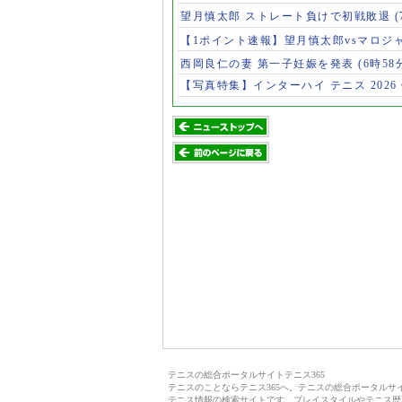
望月慎太郎 ストレート負けで初戦敗退
【1ポイント速報】望月慎太郎vsマロジ
西岡良仁の妻 第一子妊娠を発表
(6時58
【写真特集】インターハイ テニス 2026
テニスの総合ポータルサイトテニス365
テニスのことならテニス365へ。テニスの総合ポータル
テニス情報の検索サイトです。プレイスタイルやテニス歴