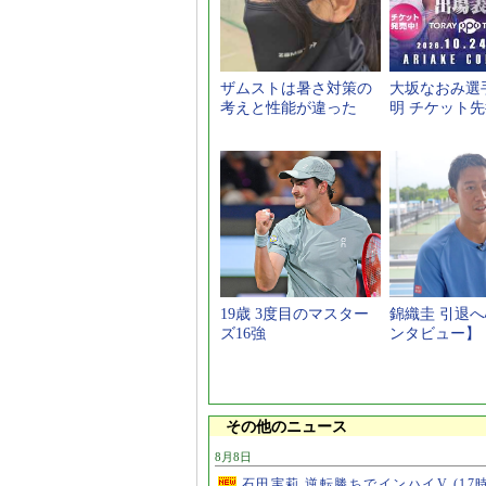
ザムストは暑さ対策の
大坂なおみ選
考えと性能が違った
明 チケット
19歳 3度目のマスター
錦織圭 引退
ズ16強
ンタビュー】
その他のニュース
8月8日
石田実莉 逆転勝ちでインハイV
(17