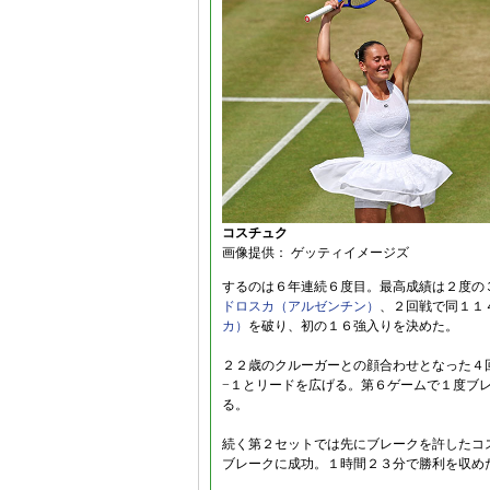
コスチュク
画像提供： ゲッティイメージズ
するのは６年連続６度目。最高成績は２度の
ドロスカ（アルゼンチン）
、２回戦で同１１
カ）
を破り、初の１６強入りを決めた。
２２歳のクルーガーとの顔合わせとなった４
−１とリードを広げる。第６ゲームで１度ブ
る。
続く第２セットでは先にブレークを許したコ
ブレークに成功。１時間２３分で勝利を収め