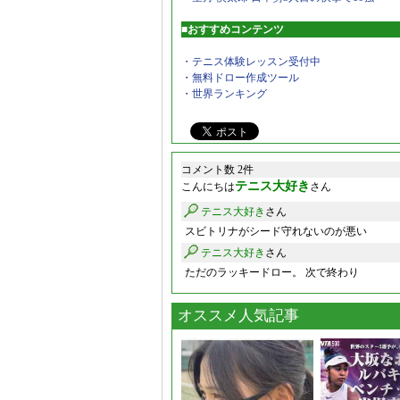
■おすすめコンテンツ
・テニス体験レッスン受付中
・無料ドロー作成ツール
・世界ランキング
コメント数 2件
テニス大好き
こんにちは
さん
テニス大好き
さん
スビトリナがシード守れないのが悪い
テニス大好き
さん
ただのラッキードロー。 次で終わり
オススメ人気記事