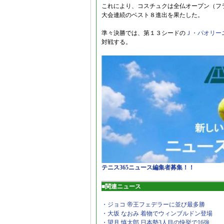
これにより、コスチュクは全仏オープン（フ
大会連続のベスト８進出を果たした。
準々決勝では、第１３シードの
Ｊ・パオリー
対戦する。
テニス365ニュース編集者募集！！
■関連ニュース
・ジョコ 帝王フェデラーに並び最多勝
・大坂 なおみ 着物でウィンブルドン登場
・望月 慎太郎 日本勢3人目の快挙で16強