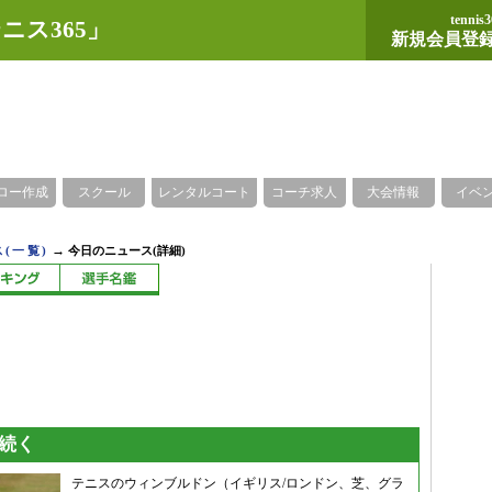
tennis3
ニス365」
新規会員登
ロー作成
スクール
レンタルコート
コーチ求人
大会情報
イベ
→
(一覧)
今日のニュース(詳細)
撃続く
テニスのウィンブルドン（イギリス/ロンドン、芝、グラ