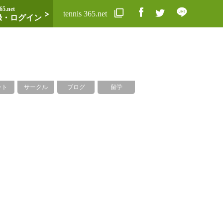
65.net
tennis 365.net
録・ログイン
ント
サークル
ブログ
留学