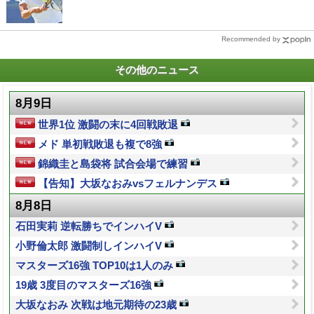
Recommended by
その他のニュース
8月9日
世界1位 激闘の末に4回戦敗退
メド 単初戦敗退も複で8強
錦織圭と島袋将 試合会場で練習
【告知】大坂なおみvsフェルナンデス
8月8日
石田実莉 逆転勝ちでインハイV
小野倫太郎 激闘制しインハイV
マスターズ16強 TOP10は1人のみ
19歳 3度目のマスターズ16強
大坂なおみ 次戦は地元期待の23歳