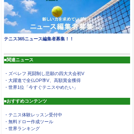
テニス365ニュース編集者募集！！
■関連ニュース
・ズベレフ 死闘制し悲願の四大大会初V
・大躍進で全仏OP準V、高額賞金獲得
・世界1位「今すぐテニスやめたい」
■おすすめコンテンツ
・テニス体験レッスン受付中
・無料ドロー作成ツール
・世界ランキング