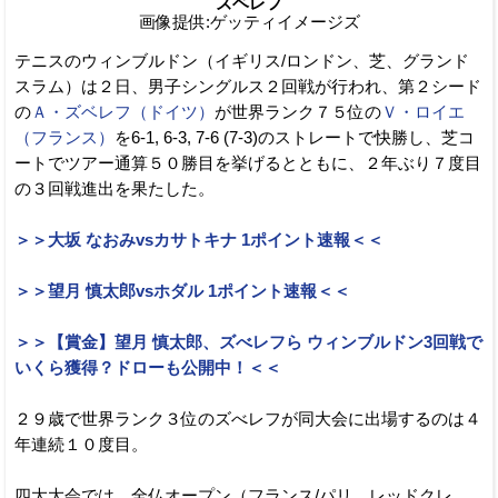
ズベレフ
画像提供:ゲッティイメージズ
テニスのウィンブルドン（イギリス/ロンドン、芝、グランド
スラム）は２日、男子シングルス２回戦が行われ、第２シード
の
Ａ・ズベレフ（ドイツ）
が世界ランク７５位の
Ｖ・ロイエ
（フランス）
を6-1, 6-3, 7-6 (7-3)のストレートで快勝し、芝コ
ートでツアー通算５０勝目を挙げるとともに、２年ぶり７度目
の３回戦進出を果たした。
＞＞大坂 なおみvsカサトキナ 1ポイント速報＜＜
＞＞望月 慎太郎vsホダル 1ポイント速報＜＜
＞＞【賞金】望月 慎太郎、ズべレフら ウィンブルドン3回戦で
いくら獲得？ドローも公開中！＜＜
２９歳で世界ランク３位のズべレフが同大会に出場するのは４
年連続１０度目。
四大大会では、全仏オープン（フランス/パリ、レッドクレ