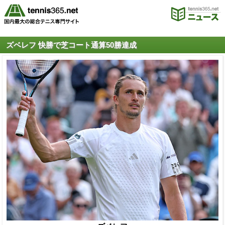
ズベレフ 快勝で芝コート通算50勝達成