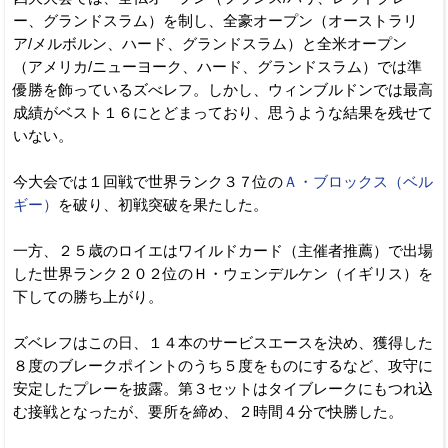
ー、グランドスラム）を制し、全豪オープン（オーストラリ
ア/メルボルン、ハード、グランドスラム）と全米オープン
（アメリカ/ニューヨーク、ハード、グランドスラム）では準
優勝を飾っているズべレフ。しかし、ウィンブルドンでは最高
成績がベスト１６にとどまっており、思うような結果を残せて
いない。
今大会では１回戦で世界ランク３７位の
Ａ・ブロックス（ベル
ギー）
を破り、初戦突破を果たした。
一方、２５歳のロイエはワイルドカード（主催者推薦）で出場
した世界ランク２０２位のＨ・ウェンデルケン（イギリス）を
下しての勝ち上がり。
ズベレフはこの日、１４本のサービスエースを決め、獲得した
８度のブレークポイントのうち５度をものにするなど、攻守に
安定したプレーを披露。第３セットはタイブレークにもつれ込
む接戦となったが、要所を締め、２時間４分で快勝した。