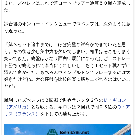
また、ズべレフはこれで芝コートでツアー通算５０勝を達成し
た。
試合後のオンコートインタビューでズベレフは、次のように振
り返った。
「第３セット途中までは、ほぼ完璧な試合ができていたと思
う。その後は少し集中力を欠いてしまい、相手はそこをうまく
突いてきた。終盤はかなり面白い展開になったけど、ストレー
ト勝ちで終えられて本当にうれしいし、もう１セット戦わずに
済んで良かった。もちろんウィンブルドンでプレーするのは大
好きだけどね。大会序盤を比較的楽に勝ち上がれるのはいいこ
とだ」
勝利したズべレフは３回戦で世界ランク９２位の
Ｍ・ギロン
（アメリカ）
と対戦する。ギロンは２回戦で同９５位の
Ｑ・ア
リス（フランス）
を下しての勝ち上がり。