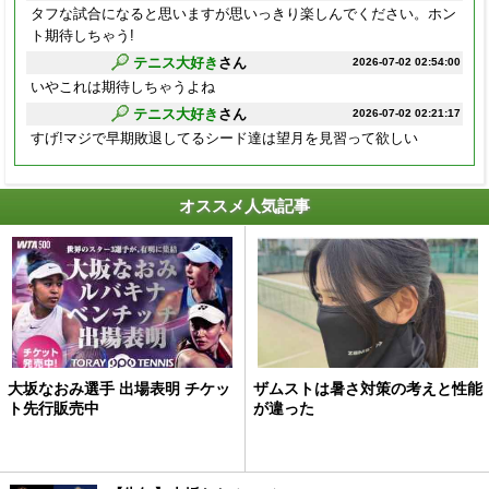
タフな試合になると思いますが思いっきり楽しんでください。ホン
ト期待しちゃう!
テニス大好き
さん
2026-07-02 02:54:00
いやこれは期待しちゃうよね
テニス大好き
さん
2026-07-02 02:21:17
すげ!マジで早期敗退してるシード達は望月を見習って欲しい
オススメ人気記事
大坂なおみ選手 出場表明 チケッ
ザムストは暑さ対策の考えと性能
ト先行販売中
が違った