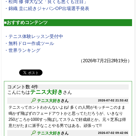
・松岡 修 偉大な父「良くも悪くも注目」
・錦織 圭に続きジャパンOP出場選手発表
■おすすめコンテンツ
・テニス体験レッスン受付中
・無料ドロー作成ツール
・世界ランキング
（2026年7月2日2時19分）
コメント数 4件
テニス大好き
こんにちは
さん
テニス大好き
さん
2026-07-02 21:53:42
テニスってホントわかんないよね! 多くの人間がモッチーこのまま
鳴かず飛ばずのフェードアウトかと思ってただろうが、いきなり
250どころか1000すっ飛ばしてスラムで好成績とか。元々芝系は得
意だがたまに派手なことやる男ではある。頑張って!!
テニス大好き
さん
2026-07-02 09:42:06