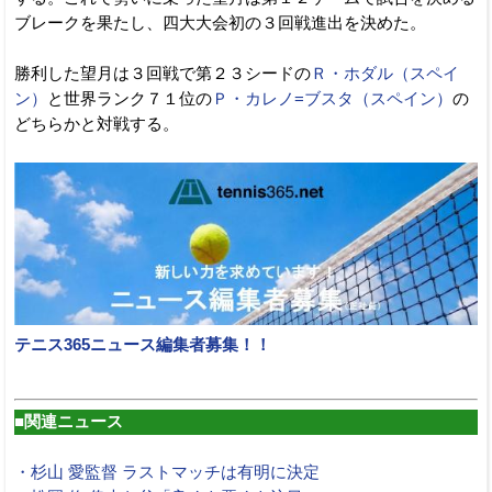
ブレークを果たし、四大大会初の３回戦進出を決めた。
勝利した望月は３回戦で第２３シードの
Ｒ・ホダル（スペイ
ン）
と世界ランク７１位の
Ｐ・カレノ=ブスタ（スペイン）
の
どちらかと対戦する。
テニス365ニュース編集者募集！！
■関連ニュース
・杉山 愛監督 ラストマッチは有明に決定