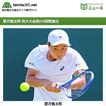
望月慎太郎 四大大会初の3回戦進出
望月慎太郎