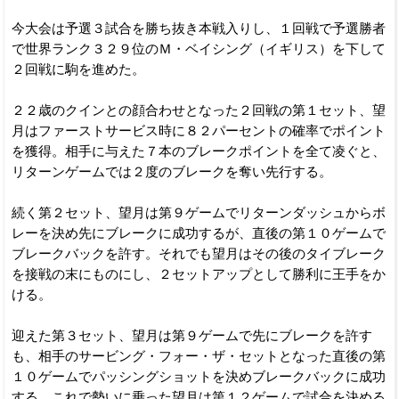
今大会は予選３試合を勝ち抜き本戦入りし、１回戦で予選勝者
で世界ランク３２９位のＭ・ベイシング（イギリス）を下して
２回戦に駒を進めた。
２２歳のクインとの顔合わせとなった２回戦の第１セット、望
月はファーストサービス時に８２パーセントの確率でポイント
を獲得。相手に与えた７本のブレークポイントを全て凌ぐと、
リターンゲームでは２度のブレークを奪い先行する。
続く第２セット、望月は第９ゲームでリターンダッシュからボ
レーを決め先にブレークに成功するが、直後の第１０ゲームで
ブレークバックを許す。それでも望月はその後のタイブレーク
を接戦の末にものにし、２セットアップとして勝利に王手をか
ける。
迎えた第３セット、望月は第９ゲームで先にブレークを許す
も、相手のサービング・フォー・ザ・セットとなった直後の第
１０ゲームでパッシングショットを決めブレークバックに成功
する。これで勢いに乗った望月は第１２ゲームで試合を決める