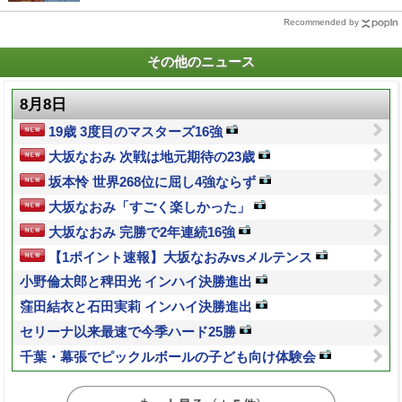
Recommended by
その他のニュース
8月8日
19歳 3度目のマスターズ16強
大坂なおみ 次戦は地元期待の23歳
坂本怜 世界268位に屈し4強ならず
大坂なおみ「すごく楽しかった」
大坂なおみ 完勝で2年連続16強
【1ポイント速報】大坂なおみvsメルテンス
小野倫太郎と稗田光 インハイ決勝進出
窪田結衣と石田実莉 インハイ決勝進出
セリーナ以来最速で今季ハード25勝
千葉・幕張でピックルボールの子ども向け体験会