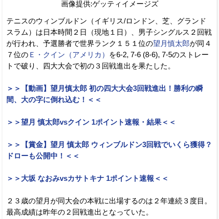
画像提供:ゲッティイメージズ
テニスのウィンブルドン（イギリス/ロンドン、芝、グランド
スラム）は日本時間２日（現地１日）、男子シングルス２回戦
が行われ、予選勝者で世界ランク１５１位の
望月慎太郎
が同４
７位の
Ｅ・クイン（アメリカ）
を6-2, 7-6 (8-6), 7-5のストレー
トで破り、四大大会で初の３回戦進出を果たした。
＞＞【動画】望月慎太郎 初の四大大会3回戦進出！勝利の瞬
間、大の字に倒れ込む！＜＜
＞＞望月 慎太郎vsクイン 1ポイント速報・結果＜＜
＞＞【賞金】望月 慎太郎 ウィンブルドン3回戦でいくら獲得？
ドローも公開中！＜＜
＞＞大坂 なおみvsカサトキナ 1ポイント速報＜＜
２３歳の望月が同大会の本戦に出場するのは２年連続３度目。
最高成績は昨年の２回戦進出となっていた。