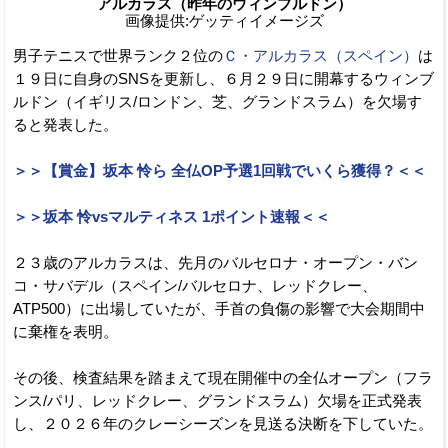
アルカラス（昨年のウィンブルドン）
画像提供:ゲッティイメージズ
男子テニスで世界ランク２位の
Ｃ・アルカラス（スペイン）
は
１９日に自身のSNSを更新し、６月２９日に開幕するウィンブ
ルドン（イギリス/ロンドン、芝、グランドスラム）を欠場す
ると発表した。
＞＞【賞金】坂本 怜ら 全仏OP予選1回戦でいくら獲得？＜＜
＞＞坂本 怜vsマルティネス 1ポイント速報＜＜
２３歳のアルカラスは、先月のバルセロナ・オープン・バン
コ・サバデル（スペイン/バルセロナ、レッドクレー、
ATP500）に出場していたが、手首の負傷の影響で大会期間中
に棄権を表明。
その後、検査結果を踏まえて現在開催中の全仏オープン（フラ
ンス/パリ、レッドクレー、グランドスラム）欠場を正式発表
し、２０２６年のクレーシーズンを見送る決断を下していた。