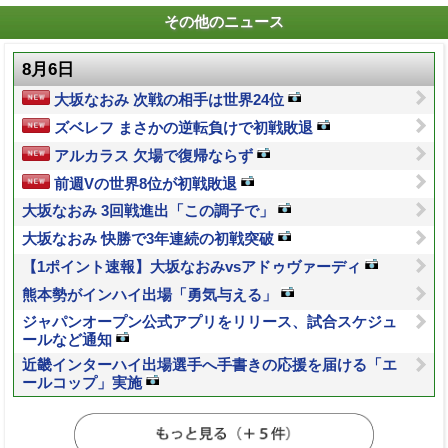
その他のニュース
8月6日
大坂なおみ 次戦の相手は世界24位
ズベレフ まさかの逆転負けで初戦敗退
アルカラス 欠場で復帰ならず
前週Vの世界8位が初戦敗退
大坂なおみ 3回戦進出「この調子で」
大坂なおみ 快勝で3年連続の初戦突破
【1ポイント速報】大坂なおみvsアドゥヴァーディ
熊本勢がインハイ出場「勇気与える」
ジャパンオープン公式アプリをリリース、試合スケジュ
ールなど通知
近畿インターハイ出場選手へ手書きの応援を届ける「エ
ールコップ」実施