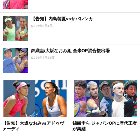
【告知】内島萌夏vsサバレンカ
(2026年8月4日)
錦織圭/大坂なおみ組 全米OP混合複出場
(2026年7月28日)
【告知】大坂なおみvsアドゥヴ
錦織圭ら ジャパンOPに歴代王者
ァーディ
が集結