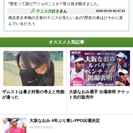
*歴史って誰だ?*ジョのことか? 取り急ぎ騒ぎました。
テニス大好き
さん
2026-05-20 06:47:41
残念若き本物の王者のテニスが見たい あの*歴史の者はひそかに喜
んでいるだろう
オススメ人気記事
ザムストは暑さ対策の考えと性能
大坂なおみ選手 出場表明 チケッ
が違った
ト先行販売中
大坂なおみ 4年ぶり東レPPO出場決定
(2026年7月30日)