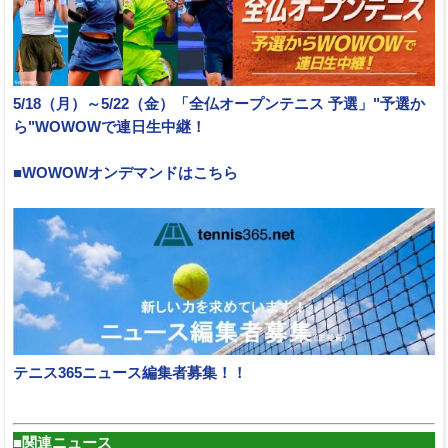
5/18（月）～5/22（金）「全仏オープンテニス 予選」"予選か
ら"WOWOWで連日生中継！
■WOWOWオンデマンドはこちら
テニス365ニュース編集者募集！！
■関連ニュース