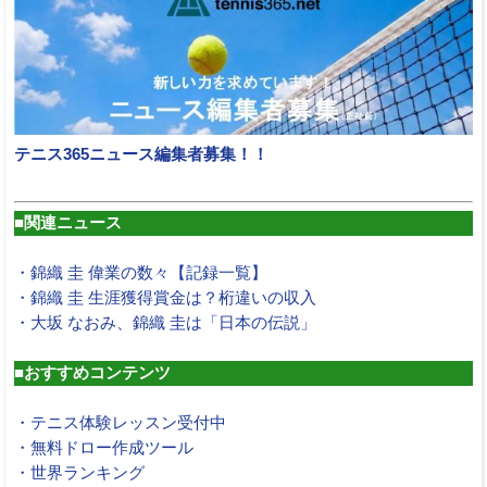
テニス365ニュース編集者募集！！
■関連ニュース
・錦織 圭 偉業の数々【記録一覧】
・錦織 圭 生涯獲得賞金は？桁違いの収入
・大坂 なおみ、錦織 圭は「日本の伝説」
■おすすめコンテンツ
・テニス体験レッスン受付中
・無料ドロー作成ツール
・世界ランキング