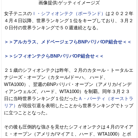
画像提供:ゲッティイメージズ
女子テニスの
Ｉ・シフィオンテク（ポーランド）
は２０２２年
４月４日以降、世界ランキング１位をキープしており、３月２
０日付の世界ランキングで５０週連続となる。
＞＞アルカラス、メドベージェフらBNPパリバOP組合せ＜＜
＞＞シフィオンテクらBNPパリバOP組合せ＜＜
２１歳のシフィオンテクは昨年、２月のカタール・トータルエ
ナジーズ・オープン（カタール/ドーハ、 ハード、
WTA1000）、翌週のBNPパリバ・オープン（アメリカ/インデ
ィアンウェルズ、ハード、WTA1000）を制覇。同年３月２３
日に当時世界ランキング１位だった
Ａ・バーティ（オーストラ
リア）
が現役引退を表明したことから世界ランキングでトップ
に立つこととなった。
その後も圧倒的な強さを見せたシフィオンテクは４月のマイア
ミ・オープン（アメリカ/マイアミ、ハード、WTA1000）とポ