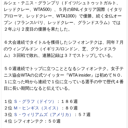
ルシェ・テニス・グランプリ（ドイツ/シュトゥットガルト、
レッドクレー、WTA500）、５月のBNLイタリア国際（イタリ
ア/ローマ、レッドクレー、WTA1000）で優勝。続く全仏オー
プン（フランス/パリ、レッドクレー、グランドスラム）では
２年ぶり２度目の優勝を果たした。
６大会連続でタイトルを獲得したシフィオンテクは、同年７月
のウィンブルドン（イギリス/ロンドン、芝、グランドスラ
ム）３回戦で敗れ、連勝記録は３７でストップしている。
５０週連続でトップに立つこととなるシフィオンテク。女子テ
ニス協会WTAの公式ツイッター『WTA insider』は初めてＮＯ.
１に立った時から連続で１位に立っている選手の中で歴代４番
目に長い期間になると伝えている。
１位
Ｓ・グラフ（ドイツ）
：１８６週
２位
Ｍ・ヒンギス（スイス）
：８０週
３位
Ｓ・ウィリアムズ（アメリカ）
：５７週
４位 シフィオンテク：５０週