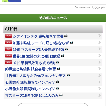
Recommended by
その他のニュース
8月9日
シフィオンテク 逆転勝ちで雪辱
加藤未唯組 シードに屈し8強ならず
19歳 マスターズ3大会連続で8強
世界1位 激闘の末に4回戦敗退
メド 単初戦敗退も複で8強
錦織圭と島袋将 試合会場で練習
【告知】大坂なおみvsフェルナンデス
石田実莉 逆転勝ちでインハイV
小野倫太郎 激闘制しインハイV
マスターズ16強 TOP10は1人のみ