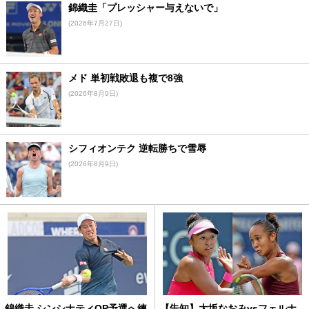
錦織圭「プレッシャー与えないで」
(2026年7月27日)
メド 単初戦敗退も複で8強
(2026年8月9日)
シフィオンテク 逆転勝ちで雪辱
(2026年8月9日)
錦織圭 シンシナティOP予選へ練
【告知】大坂なおみvsフェルナ