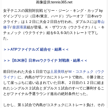
画像提供:tennis365.net
女子テニスの国別対抗戦 ビリー・ジーン・キング・カップ by
ゲインブリッジ（日本/東京、ハード）プレーオフ「日本vsウ
クライナ」は１２日に大会２日目が行われ、ダブルスには
青山
修子
/
柴原瑛菜
組が登場。Ｋ・ザワツカ（ウクライナ）/ Ｌ・キ
チェノック（ウクライナ）組を6-3, 6-3のストレートで下し
た。
＞＞ATPファイナルズ 組合せ・結果＜＜
＞＞【BJK杯】日本vsウクライナ 対戦表・結果＜＜
前日行われた大会１日目では
土居美咲
が
Ｍ・コスチュク（ウク
ライナ）
に、内島がザワツカにストレートで敗れ、０勝２敗と
して崖っぷちに追い込まれていた日本。２日目の１２日に組ま
れたシングルス２試合とダブルス１試合のすべてに勝利するこ
とがファイナル予選ラウンド進出の絶対条件だった。
しかし、第１試合で内島がコスチュクにストレート負け。その