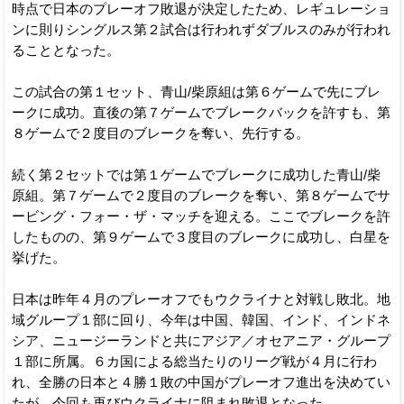
時点で日本のプレーオフ敗退が決定したため、レギュレーショ
ンに則りシングルス第２試合は行われずダブルスのみが行われ
ることとなった。
この試合の第１セット、青山/柴原組は第６ゲームで先にブレ
ークに成功。直後の第７ゲームでブレークバックを許すも、第
８ゲームで２度目のブレークを奪い、先行する。
続く第２セットでは第１ゲームでブレークに成功した青山/柴
原組。第７ゲームで２度目のブレークを奪い、第８ゲームでサ
ービング・フォー・ザ・マッチを迎える。ここでブレークを許
したものの、第９ゲームで３度目のブレークに成功し、白星を
挙げた。
日本は昨年４月のプレーオフでもウクライナと対戦し敗北。地
域グループ１部に回り、今年は中国、韓国、インド、インドネ
シア、ニュージーランドと共にアジア／オセアニア・グループ
１部に所属。６カ国による総当たりのリーグ戦が４月に行わ
れ、全勝の日本と４勝１敗の中国がプレーオフ進出を決めてい
たが、今回も再びウクライナに阻まれ敗退となった。