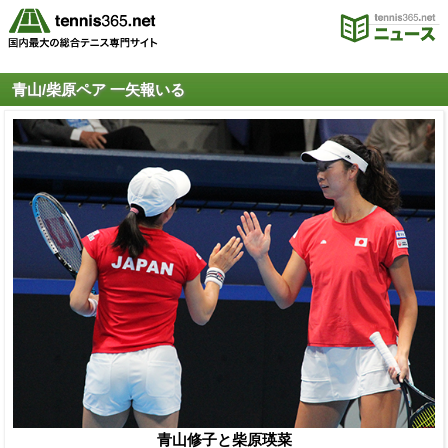
青山/柴原ペア 一矢報いる
青山修子と柴原瑛菜