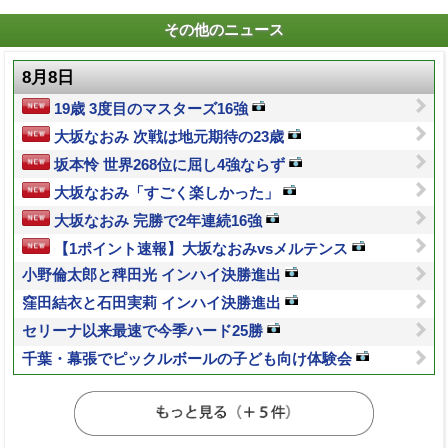
その他のニュース
8月8日
19歳 3度目のマスターズ16強
大坂なおみ 次戦は地元期待の23歳
坂本怜 世界268位に屈し4強ならず
大坂なおみ「すごく楽しかった」
大坂なおみ 完勝で2年連続16強
【1ポイント速報】大坂なおみvsメルテンス
小野倫太郎と稗田光 インハイ決勝進出
窪田結衣と石田実莉 インハイ決勝進出
セリーナ以来最速で今季ハード25勝
千葉・幕張でピックルボールの子ども向け体験会