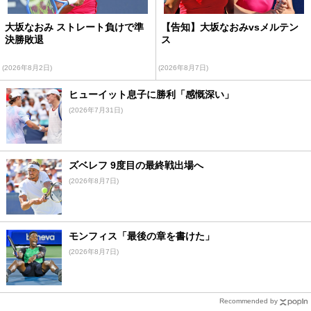
大坂なおみ ストレート負けで準
【告知】大坂なおみvsメルテン
決勝敗退
ス
(2026年8月2日)
(2026年8月7日)
ヒューイット息子に勝利「感慨深い」
(2026年7月31日)
ズベレフ 9度目の最終戦出場へ
(2026年8月7日)
モンフィス「最後の章を書けた」
(2026年8月7日)
Recommended by