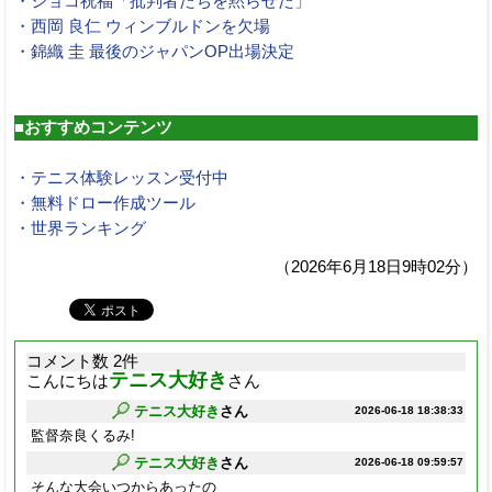
・ジョコ祝福「批判者たちを黙らせた」
・西岡 良仁 ウィンブルドンを欠場
・錦織 圭 最後のジャパンOP出場決定
■おすすめコンテンツ
・テニス体験レッスン受付中
・無料ドロー作成ツール
・世界ランキング
（2026年6月18日9時02分）
コメント数 2件
テニス大好き
こんにちは
さん
テニス大好き
さん
2026-06-18 18:38:33
監督奈良くるみ!
テニス大好き
さん
2026-06-18 09:59:57
そんな大会いつからあったの