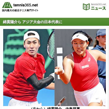
綿貫陽介ら アジア大会の日本代表に
（左から）綿貫陽介、内島萌夏