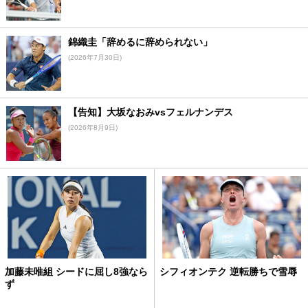
錦織圭「辞めるに辞められない」
(2026年7月30日)
【告知】大坂なおみvsフェルナンデス
(2026年8月9日)
加藤未唯組 シードに屈し8強なら
シフィオンテク 逆転勝ちで雪辱
ず