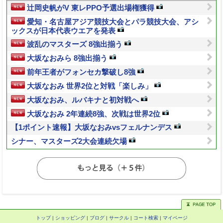
辻岡史帆がV 東レPPO予選出場権獲得
愛知・名古屋アジア競技大会とパラ競技大会、アシ
ックスが日本代表ウエアを発表
波乱のマスターズ 8強出揃う
大坂なおみら 8強出揃う
前年王者がフォンセカ撃破し8強
大坂なおみ 世界2位と対戦「楽しみ」
大坂なおみ、ルバキナと初対戦へ
大坂なおみ 2年連続8強、次戦は世界2位
【1ポイント速報】大坂なおみvsフェルナンデス
シナー、マスターズ2大会連続欠場
トップ
|
ショッピング
|
ブログ
|
サークル
|
コート検索
|
マイページ