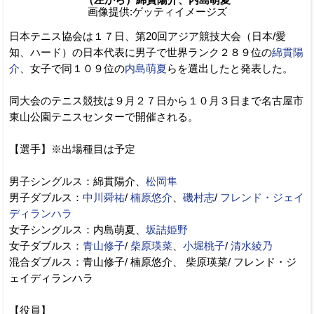
画像提供:ゲッティイメージズ
日本テニス協会は１７日、第20回アジア競技大会（日本/愛
知、ハード）の日本代表に男子で世界ランク２８９位の
綿貫陽
介
、女子で同１０９位の
内島萌夏
らを選出したと発表した。
同大会のテニス競技は９月２７日から１０月３日まで名古屋市
東山公園テニスセンターで開催される。
【選手】※出場種目は予定
男子シングルス：綿貫陽介、
松岡隼
男子ダブルス：
中川舜祐
/
楠原悠介
、
磯村志
/
フレンド・ジェイ
ディランハラ
女子シングルス：内島萌夏、
坂詰姫野
女子ダブルス：
青山修子
/
柴原瑛菜
、
小堀桃子
/
清水綾乃
混合ダブルス：青山修子/ 楠原悠介、 柴原瑛菜/ フレンド・ジ
ェイディランハラ
【役員】