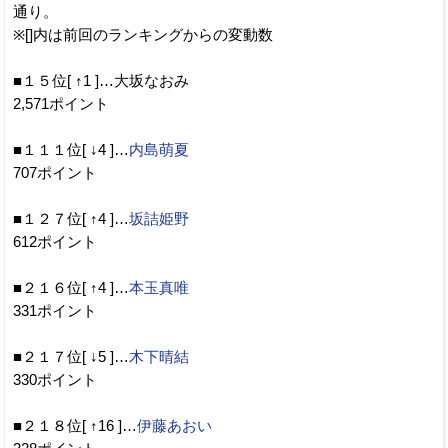
通り。
※[]内は前回のランキングからの変動数
■１５位[ ↑1 ]…大坂なおみ
2,571ポイント
■１１１位[ ↓4 ]…
内島萌夏
707ポイント
■１２７位[ ↑4 ]…
坂詰姫野
612ポイント
■２１６位[ ↑4 ]…
本玉真唯
331ポイント
■２１７位[ ↓5 ]…
木下晴結
330ポイント
■２１８位[ ↑16 ]…
伊藤あおい