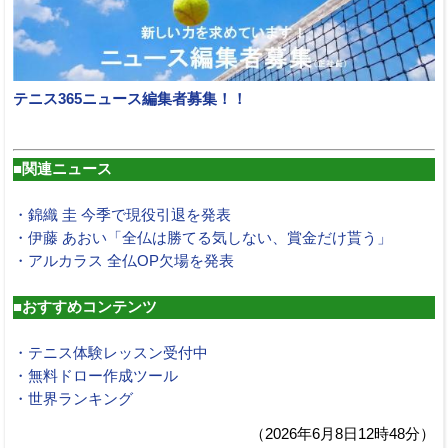
テニス365ニュース編集者募集！！
■関連ニュース
・錦織 圭 今季で現役引退を発表
・伊藤 あおい「全仏は勝てる気しない、賞金だけ貰う」
・アルカラス 全仏OP欠場を発表
■おすすめコンテンツ
・テニス体験レッスン受付中
・無料ドロー作成ツール
・世界ランキング
（2026年6月8日12時48分）