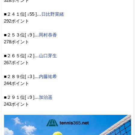
328ポイント
■２４１位[ ↓55 ]…
日比野菜緒
292ポイント
■２５３位[ ↓9 ]…
岡村恭香
278ポイント
■２６５位[ ↓2 ]…
山口芽生
267ポイント
■２８９位[ ↓3 ]…
内藤祐希
244ポイント
■２９１位[ ↓9 ]…
加治遥
243ポイント