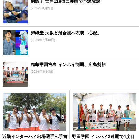
錦織圭 世界118位に完敗で予選敗退
(2026年8月2日)
錦織圭 大坂と混合複へ衣装「心配」
(2026年7月30日)
精華学園宮島 インハイ制覇、広島勢初
(2026年8月4日)
近畿インターハイ出場選手へ手書
野田学園 インハイ2連覇で4度目