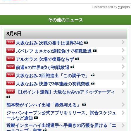
Recommended by
その他のニュース
8月6日
大坂なおみ 次戦の相手は世界24位
ズベレフ まさかの逆転負けで初戦敗退
アルカラス 欠場で復帰ならず
前週Vの世界8位が初戦敗退
大坂なおみ 3回戦進出「この調子で」
大坂なおみ 快勝で3年連続の初戦突破
【1ポイント速報】大坂なおみvsアドゥヴァーディ
熊本勢がインハイ出場「勇気与える」
ジャパンオープン公式アプリをリリース、試合スケジュ
ールなど通知
近畿インターハイ出場選手へ手書きの応援を届ける「エ
ールコップ」実施