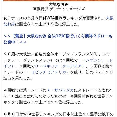
大坂なおみ
画像提供:ゲッティイメージズ
女子テニスの６月８日付WTA世界ランキングが更新され、
大坂
なおみ
は順位を１つ上げ１５位に浮上した。
＞＞【賞金】大坂なおみ 全仏OP16強でいくら獲得？ドローも
公開中！＜＜
２８歳の大坂は、前週の全仏オープン（フランス/パリ、レッ
ドクレー、グランドスラム）では１回戦で
Ｌ・シゲムント（ド
イツ）
、２回戦で
Ｄ・ベキッチ（クロアチア）
、３回戦で第１
７シードの
Ｉ・ヨビッチ（アメリカ）
を破り、初のベスト１６
進出を果たした。
４回戦では第１シードの
Ａ・サバレンカ
にストレートで敗れベ
スト８進出とはならなかったものの、今回更新された世界ラン
キングで順位を１つ上げて１５位に浮上した。
６月８日付WTA世界ランキングの日本勢上位１０選手は以下の