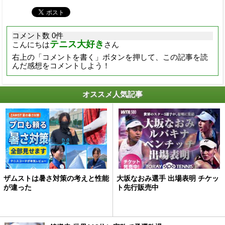
コメント数 0件
テニス大好き
こんにちは
さん
右上の「コメントを書く」ボタンを押して、この記事を読
んだ感想をコメントしよう！
オススメ人気記事
ザムストは暑さ対策の考えと性能
大坂なおみ選手 出場表明 チケッ
が違った
ト先行販売中