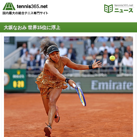
大坂なおみ 世界15位に浮上