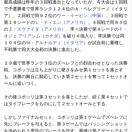
最高成績は昨年の３回戦進出となっていたが、今大会は１回戦
で予選勝者で世界ランク１２４位のＡ・ペレグリーノ（イタリ
ア）、２回戦で同９２位の
ウー・イービン（中国）
、３回戦で
第１８シードの
Ｌ・ティエン（アメリカ）
、４回戦で同８５位
の
Ｚ・スヴァイダ（アメリカ）
、準々決勝で第４シードの
Ｆ・
オジェ アリアシム（カナダ）
を破り４強入り。準決勝では同
１０４位の
Ｍ・アルナルディ（イタリア）
が試合前に棄権し、
不戦勝で四大大会初の決勝に進出した。
２９歳で世界ランク３位のズべレフとの顔合わせとなった決勝
戦、コボッリは立ち上がりに硬さをみせ第１セットを落とす
も、決勝の舞台に順応していき第２セットを奪って１セットオ
ールに追いつく。
その後コボッリは第３セットを落としたが、続く第４セットで
はタイブレークをものにして２セットオールとする。
しかしファイナルセット、コボッリは第１ゲームでズベレフに
先にブレークを与えると、第３ゲームではパッシングショット
を決められ２度目のブレークを許す。最後は第７ゲームでもブ