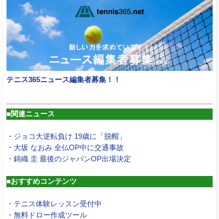
テニス365ニュース編集者募集！！
■関連ニュース
・ジョコ大逆転負け 19歳に「脱帽」
・大坂 なおみ 全仏OP中に交通事故
・錦織 圭 最後のジャパンOP出場決定
■おすすめコンテンツ
・テニス体験レッスン受付中
・無料ドロー作成ツール