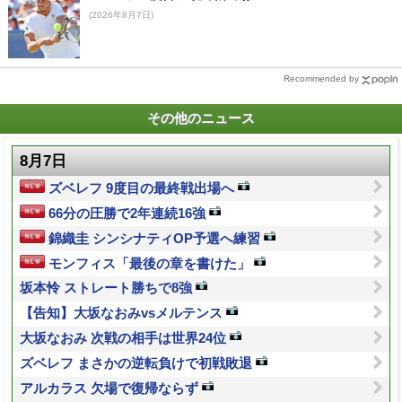
(2026年8月7日)
Recommended by
その他のニュース
8月7日
ズベレフ 9度目の最終戦出場へ
66分の圧勝で2年連続16強
錦織圭 シンシナティOP予選へ練習
モンフィス「最後の章を書けた」
坂本怜 ストレート勝ちで8強
【告知】大坂なおみvsメルテンス
大坂なおみ 次戦の相手は世界24位
ズベレフ まさかの逆転負けで初戦敗退
アルカラス 欠場で復帰ならず