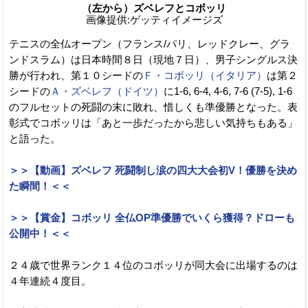
（左から）ズベレフとコボッリ
画像提供:ゲッティイメージズ
テニスの全仏オープン（フランス/パリ、レッドクレー、グラ
ンドスラム）は日本時間８日（現地７日）、男子シングルス決
勝が行われ、第１０シードの
Ｆ・コボッリ（イタリア）
は第２
シードの
Ａ・ズベレフ（ドイツ）
に1-6, 6-4, 4-6, 7-6 (7-5), 1-6
のフルセットの死闘の末に敗れ、惜しくも準優勝となった。表
彰式でコボッリは「あと一歩だったから悲しい気持ちもある」
と語った。
＞＞【動画】ズベレフ 死闘制し涙の四大大会初V！優勝を決め
た瞬間！＜＜
＞＞【賞金】コボッリ 全仏OP準優勝でいくら獲得？ドローも
公開中！＜＜
２４歳で世界ランク１４位のコボッリが同大会に出場するのは
４年連続４度目。