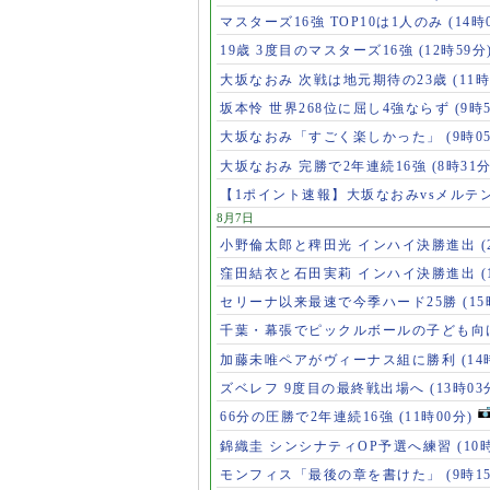
マスターズ16強 TOP10は1人のみ
(14時
19歳 3度目のマスターズ16強
(12時59分
大坂なおみ 次戦は地元期待の23歳
(11時
坂本怜 世界268位に屈し4強ならず
(9時
大坂なおみ「すごく楽しかった」
(9時0
大坂なおみ 完勝で2年連続16強
(8時31分
【1ポイント速報】大坂なおみvsメルテ
8月7日
小野倫太郎と稗田光 インハイ決勝進出
(
窪田結衣と石田実莉 インハイ決勝進出
(
セリーナ以来最速で今季ハード25勝
(1
千葉・幕張でピックルボールの子ども向
加藤未唯ペアがヴィーナス組に勝利
(14
ズベレフ 9度目の最終戦出場へ
(13時03
66分の圧勝で2年連続16強
(11時00分)
錦織圭 シンシナティOP予選へ練習
(10
モンフィス「最後の章を書けた」
(9時1