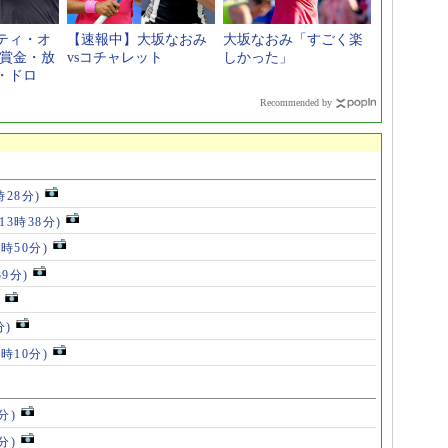
ティ・オ
【速報中】大坂なおみ
大坂なおみ「すごく楽
【賞金・放
vsコチャレット
しかった」
・ドロ
Recommended by
時28分)
(13時38分)
2時50分)
39分)
分)
7時10分)
分)
分)