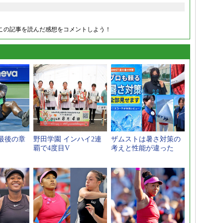
この記事を読んだ感想をコメントしよう！
最後の章
野田学園 インハイ2連
ザムストは暑さ対策の
覇で4度目V
考えと性能が違った