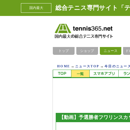
総合テニス専門サイト「テ
国内最大
トップ
ショップ
ニュース
ド
→
→
HOME
ニュースTOP
今日のニュース
【動画】予選勝者フワリンスカ 