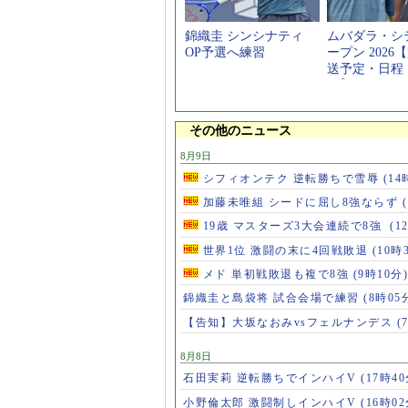
錦織圭 シンシナティ
ムバダラ・シ
OP予選へ練習
ープン 2026
送予定・日程
ー】
その他のニュース
8月9日
シフィオンテク 逆転勝ちで雪辱
(14
加藤未唯組 シードに屈し8強ならず
19歳 マスターズ3大会連続で8強
(1
世界1位 激闘の末に4回戦敗退
(10時
メド 単初戦敗退も複で8強
(9時10分)
錦織圭と島袋将 試合会場で練習
(8時05
【告知】大坂なおみvsフェルナンデス
(
8月8日
石田実莉 逆転勝ちでインハイV
(17時40
小野倫太郎 激闘制しインハイV
(16時02