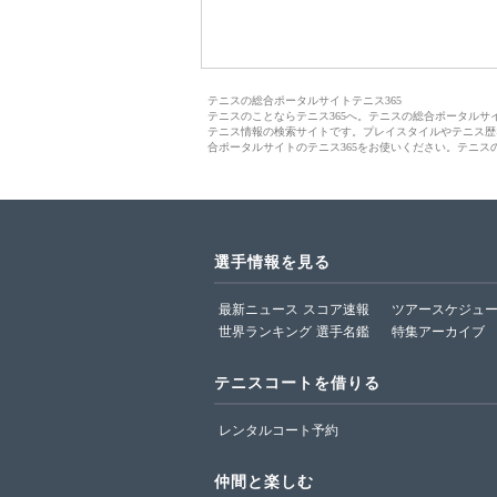
テニスの総合ポータルサイトテニス365
テニスのことならテニス365へ。テニスの総合ポータル
テニス情報の検索サイトです。プレイスタイルやテニス歴
合ポータルサイトのテニス365をお使いください。テニス
選手情報を見る
最新ニュース
スコア速報
ツアースケジュ
世界ランキング
選手名鑑
特集アーカイブ
テニスコートを借りる
レンタルコート予約
仲間と楽しむ