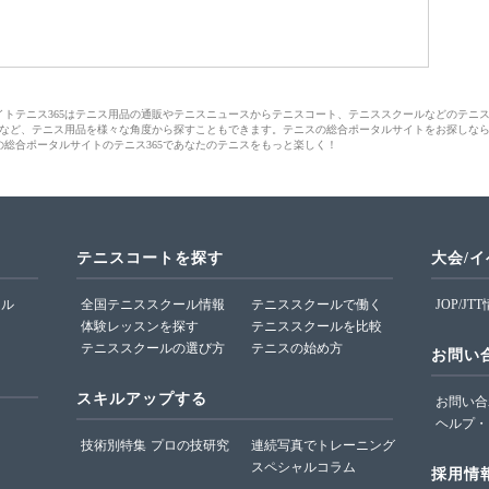
サイトテニス365はテニス用品の通販やテニスニュースからテニスコート、テニススクールなどのテニ
など、テニス用品を様々な角度から探すこともできます。テニスの総合ポータルサイトをお探しな
の総合ポータルサイトのテニス365であなたのテニスをもっと楽しく！
テニスコートを探す
大会/
ール
全国テニススクール情報
テニススクールで働く
JOP/JT
体験レッスンを探す
テニススクールを比較
テニススクールの選び方
テニスの始め方
お問い
スキルアップする
お問い合
ヘルプ・
技術別特集
プロの技研究
連続写真でトレーニング
スペシャルコラム
採用情