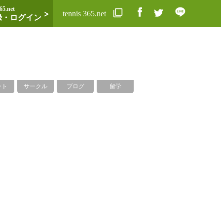
65.net
tennis 365.net
録・ログイン
ント
サークル
ブログ
留学