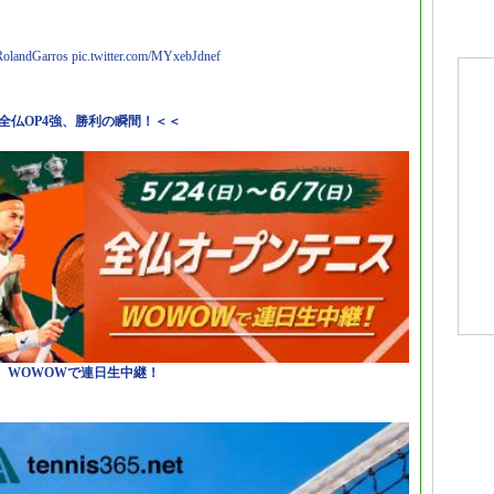
RolandGarros
pic.twitter.com/MYxebJdnef
全仏OP4強、勝利の瞬間！＜＜
日）WOWOWで連日生中継！