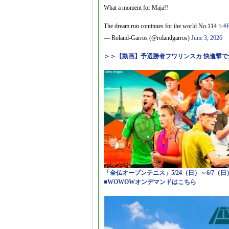
What a moment for Maja!!
The dream run continues for the world No.114 ✨
#
— Roland-Garros (@rolandgarros)
June 3, 2026
＞＞【動画】予選勝者フワリンスカ 快進撃で
「全仏オープンテニス」5/24（日）～6/7（
■WOWOWオンデマンドはこちら