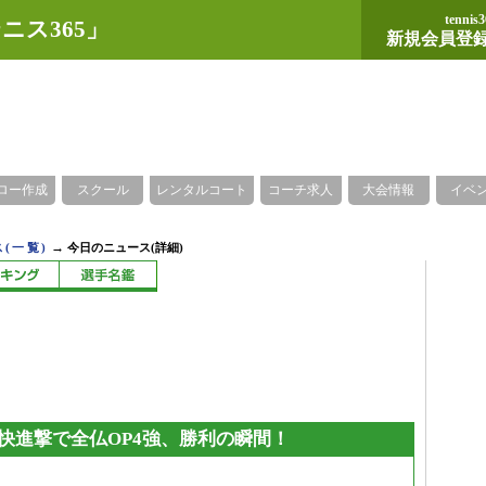
tennis3
ニス365」
新規会員登
ロー作成
スクール
レンタルコート
コーチ求人
大会情報
イベ
→
(一覧)
今日のニュース(詳細)
快進撃で全仏OP4強、勝利の瞬間！