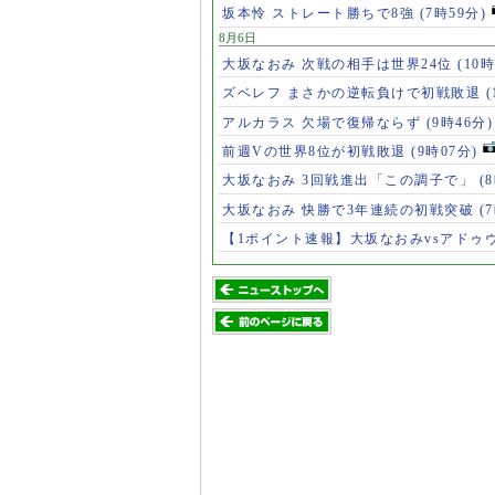
坂本怜 ストレート勝ちで8強
(7時59分)
8月6日
大坂なおみ 次戦の相手は世界24位
(10時
ズベレフ まさかの逆転負けで初戦敗退
(
アルカラス 欠場で復帰ならず
(9時46分)
前週Vの世界8位が初戦敗退
(9時07分)
大坂なおみ 3回戦進出「この調子で」
(
大坂なおみ 快勝で3年連続の初戦突破
(
【1ポイント速報】大坂なおみvsアドゥ