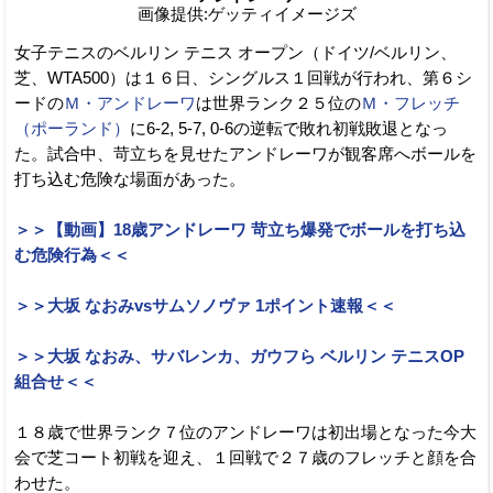
画像提供:ゲッティイメージズ
女子テニスのベルリン テニス オープン（ドイツ/ベルリン、
芝、WTA500）は１６日、シングルス１回戦が行われ、第６シ
ードの
Ｍ・アンドレーワ
は世界ランク２５位の
Ｍ・フレッチ
（ポーランド）
に6-2, 5-7, 0-6の逆転で敗れ初戦敗退となっ
た。試合中、苛立ちを見せたアンドレーワが観客席へボールを
打ち込む危険な場面があった。
＞＞【動画】18歳アンドレーワ 苛立ち爆発でボールを打ち込
む危険行為＜＜
＞＞大坂 なおみvsサムソノヴァ 1ポイント速報＜＜
＞＞大坂 なおみ、サバレンカ、ガウフら ベルリン テニスOP
組合せ＜＜
１８歳で世界ランク７位のアンドレーワは初出場となった今大
会で芝コート初戦を迎え、１回戦で２７歳のフレッチと顔を合
わせた。