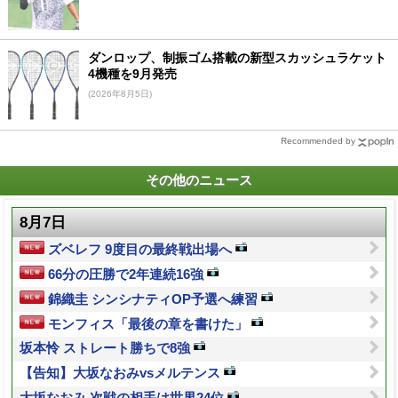
ダンロップ、制振ゴム搭載の新型スカッシュラケット
4機種を9月発売
(2026年8月5日)
Recommended by
その他のニュース
8月7日
ズベレフ 9度目の最終戦出場へ
66分の圧勝で2年連続16強
錦織圭 シンシナティOP予選へ練習
モンフィス「最後の章を書けた」
坂本怜 ストレート勝ちで8強
【告知】大坂なおみvsメルテンス