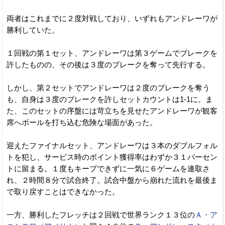
両者はこれまでに２度対戦しており、いずれもアンドレーワが
勝利していた。
１回戦の第１セット、アンドレーワは第３ゲームでブレークを
許したものの、その後は３度のブレークを奪って先行する。
しかし、第２セットでアンドレーワは２度のブレークを奪う
も、自身は３度のブレークを許しセットカウントは1-1に。ま
た、このセットの序盤には苛立ちを見せたアンドレーワが観客
席へボールを打ち込む危険な場面があった。
迎えたファイナルセット、アンドレーワは３本のダブルフォル
トを犯し、サービス時のポイント獲得率はわずか３１パーセン
トに留まる。１度もキープできずに一気に６ゲームを連取さ
れ、２時間８分で試合終了。試合中盤から崩れた流れを最後ま
で取り戻すことはできなかった。
一方、勝利したフレッチは２回戦で世界ランク１３位の
Ａ・ア