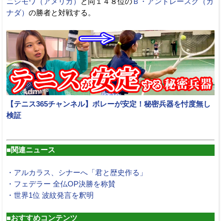
ニシモワ（アメリカ）
と同１４８位の
Ｂ・アンドレースク（カ
ナダ）
の勝者と対戦する。
【テニス365チャンネル】ボレーが安定！秘密兵器を忖度無し
検証
■関連ニュース
・アルカラス、シナーへ「君と歴史作る」
・フェデラー 全仏OP決勝を称賛
・世界1位 波紋発言を釈明
■おすすめコンテンツ