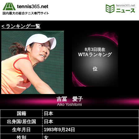
< ランキング一覧
8月3日現在
WTAランキング
位
吉冨 愛子
Aiko Yoshitomi
国籍
日本
出身国/居住国
日本
生年月日
1993年9月24日
性別
女