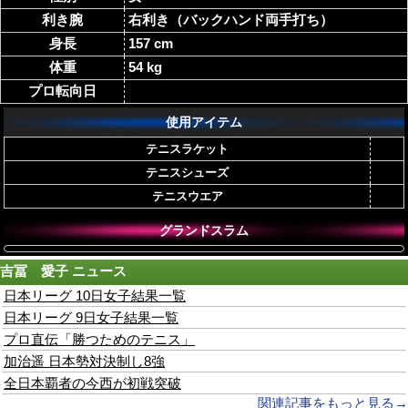
利き腕
右利き（バックハンド両手打ち）
身長
157 cm
体重
54 kg
プロ転向日
使用アイテム
テニスラケット
テニスシューズ
テニスウエア
グランドスラム
吉冨 愛子
ニュース
日本リーグ 10日女子結果一覧
日本リーグ 9日女子結果一覧
プロ直伝「勝つためのテニス」
加治遥 日本勢対決制し8強
全日本覇者の今西が初戦突破
関連記事をもっと見る→