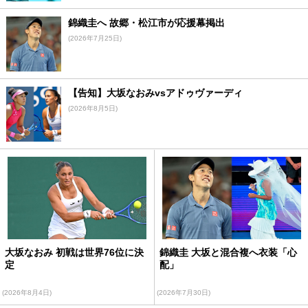
錦織圭へ 故郷・松江市が応援幕掲出
(2026年7月25日)
【告知】大坂なおみvsアドゥヴァーディ
(2026年8月5日)
大坂なおみ 初戦は世界76位に決
錦織圭 大坂と混合複へ衣装「心
定
配」
(2026年8月4日)
(2026年7月30日)