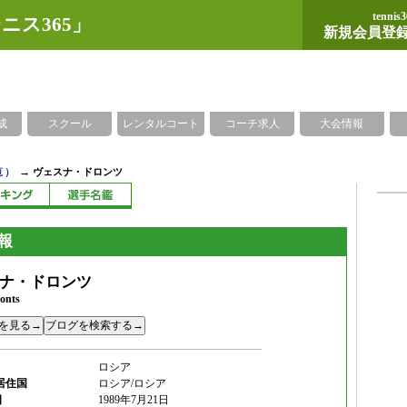
tennis3
ニス365」
新規会員登
成
スクール
レンタルコート
コーチ求人
大会情報
→
覧）
ヴェスナ・ドロンツ
報
ナ・ドロンツ
onts
を見る→
ロシア
居住国
ロシア/ロシア
日
1989年7月21日