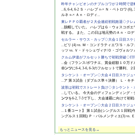
昨年チャンピオンのチブルコワが２時間で逆
...6, 6-4, 6-2 Ｓ・ハレプ ○-× Ｎ・ペトロワ (6), 3-
ルネ ○-× Ａｎ・ロディ...
東レＰＰＯ覇者が２大会連続初戦敗退◇クレ
...脱帽していた。 ハレプはＧ・ウォスコボエワを
戦する。 また、この日は地元勢のＡｎ・ロデ
セルラー・サウス・カップ◇大会１日目スケ
...ビリ (4) vs. Ｍ・コンドラティエワ/
ッツ vs. Ｖ・ドゥシェヴィナ/Ｏ・ゴヴォルツォバ
クルム伊達がフルセット勝ちで初戦突破◇IT
...会（フランス/ポワチエ、賞金総額１０
ロンツ
に6-4, 3-6, 6-3のフルセットで勝
タシケント・オープン◇大会４日目スケジュ
...ア 第３試合（ダブルス準々決勝） Ｌ・キチ
波形は初戦でストレート負け◇タシケント・
...している。 今大会のディフェンディン
ンツ
を6-2, 7-5で下し、大会連覇に向けて初
タシケント・オープン◇大会２日目スケジュ
...１番コート】 第１試合(シングルス１回戦)午
ングルス１回戦) Ｐ・パルメンティエ(3) vs. 
もっとニュースを見る→