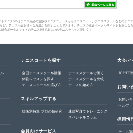
サイトテニス365はテニス用品の通販やテニスニュースからテニスコート、テニススクールなどのテニ
など、テニス用品を様々な角度から探すこともできます。テニスの総合ポータルサイトをお探しな
の総合ポータルサイトのテニス365であなたのテニスをもっと楽しく！
テニスコートを探す
大会/
ール
全国テニススクール情報
テニススクールで働く
JOP/JT
体験レッスンを探す
テニススクールを比較
テニススクールの選び方
テニスの始め方
お問い
スキルアップする
お問い合
ヘルプ・
技術別特集
プロの技研究
連続写真でトレーニング
スペシャルコラム
採用情
会員向けサービス
テニス3