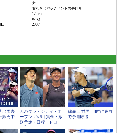
女
右利き（バックハンド両手打ち）
170 cm
62 kg
向日
2006年
 出場表
ムバダラ・シティ・オ
錦織圭 世界118位に完敗
行販売中
ープン 2026【賞金・放
で予選敗退
送予定・日程・ドロ
ー】