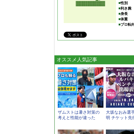
■
性別
■
利き腕
■
身長
■
体重
■
プロ転
オススメ人気記事
ザムストは暑さ対策の
大坂なおみ選手
考えと性能が違った
明 チケット先