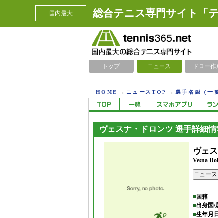
総合テニス専門サイト「テ
国内最大
トップ
ニュース
ドロー作
→
→
HOME
ニュースTOP
選手名鑑（一
ヴェスナ・ドロンツ 選手詳細情
ヴェス
Vesna Dol
ニュース
■
国籍
■
出身国/
■
生年月