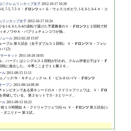
転◇クレムリンカップ女子
2012-10-17 10:28
6, 7-5, 7-5 Ｖ・
ドロンツ
○-× Ｇ・ウォスコボエワ, 1-6, 6-1, 6-4 Ａ・コ
ムリンカップ女子
2012-10-17 10:24
1-6, 6-1, 6-4の逆転で退けた予選勝者のＶ・
ドロンツ
と２回戦で対
ィオノワやＡ・パブリュチェンコワが揃...
ジュール
2012-02-20 15:07
Ｓ・ルフェーブル 第５試合（女子ダブルス１回戦） Ｖ・
ドロンツ
/Ｓ・フォレ
 (2)
Fサーキット
2011-10-26 18:01
万ドル、ハード）はシングルス１回戦が行われ、クルム伊達公子はＶ・
ド
利、２回戦に進出した。 今季ここまで１１勝２６...
ール
2011-09-15 11:11
ェノック/Ｎ・キチェノック vs. Ｅ・ビルネロバ/Ｖ・
ドロンツ
オープン
2011-09-14 09:39
グ・チャンピオンである第６シードのＡ・クドリャフツェワは、Ｖ・
ドロ
戦を突破している。 第２セットで５−３とリード...
ール
2011-09-13 16:23
前１０時開始 Ａ・クドリャフツェワ(6) vs. Ｖ・
ドロンツ
第２試合(シ
Ｅ・ダニリドー 第３試...