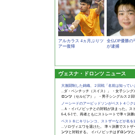
アルカラス 4ヵ月ぶりツ
全仏OP優勝の
アー復帰
が逮捕
ヴェスナ・ドロンツ ニュース
大激闘制した錦織、２回戦「名前は知ってい
...ダ・ベンチッチ（スイス）」 ・女子シ
ロンツ
（セルビア）」 ・男子シングルス２回
ノーシードのアービッドソンがベスト４◇ク
...Ａ・イバノビッチとの対戦が決まった。スト
6-4, 6-1で、両者ともにストレートで準々決
ベスト８にキリレンコ、ストザーなどが名を
...ソロヴィエワを退けた。 準々決勝でス
ンツ
と対戦する。 イバノビッチは
ドロンツ
と