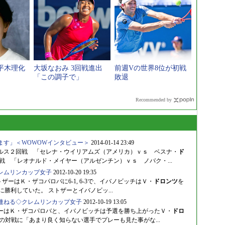
平木理化
大坂なおみ 3回戦進出
前週Vの世界8位が初戦
「この調子で」
敗退
Recommended by
ます」＜WOWOWインタビュー＞
2014-01-14 23:49
ングルス２回戦 「セレナ・ウイリアムズ（アメリカ）ｖｓ ベスナ・
ド
戦 「レオナルド・メイヤー（アルゼンチン）ｖｓ ノバク・...
レムリンカップ女子
2012-10-20 19:35
ザーはＫ・ザコパロバに6-1, 6-3で、イバノビッチはＶ・
ドロンツ
を
勝に勝利していた。 ストザーとイバノビッ...
連ねる◇クレムリンカップ女子
2012-10-19 13:05
トザーはＫ・ザコパロバと、イバノビッチは予選を勝ち上がったＶ・
ドロ
の対戦に「あまり良く知らない選手でプレーも見た事がな...