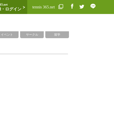
65.net
tennis 365.net
録・ログイン
イベント
サークル
留学