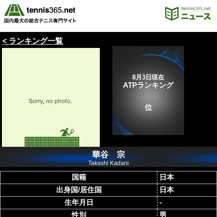
< ランキング一覧
8月3日現在
ATPランキング
位
華谷 宗
Takashi Kadani
国籍
日本
出身国/居住国
日本
生年月日
-
性別
男