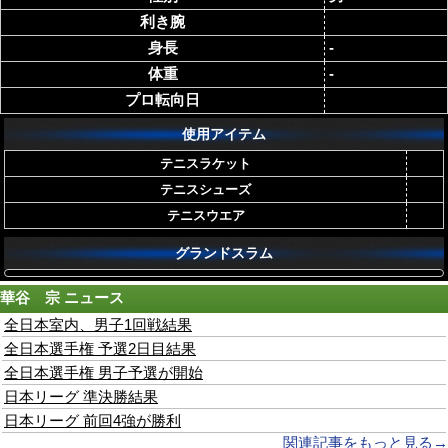
利き腕
身長
-
体重
-
プロ転向日
使用アイテム
テニスラケット
テニスシューズ
テニスウエア
グランドスラム
華谷 宗
ニュース
全日本室内、男子1回戦結果
全日本選手権 予選2日目結果
全日本選手権 男子予選が開始
日本リーグ 準決勝結果
日本リーグ 前回4強が勝利
関連記事をもっと見る→