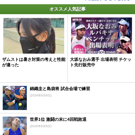
オススメ人気記事
ザムストは暑さ対策の考えと性能
大坂なおみ選手 出場表明 チケッ
が違った
ト先行販売中
錦織圭と島袋将 試合会場で練習
(2026年8月9日)
世界1位 激闘の末に4回戦敗退
(2026年8月9日)