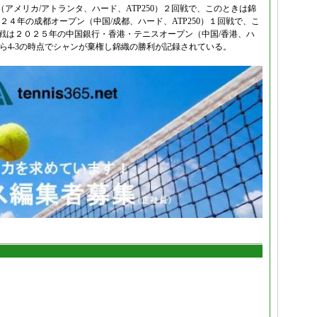
アメリカ/アトランタ、ハード、ATP250）２回戦で、このときは錦
戦は２０２４年の成都オープン（中国/成都、ハード、ATP250）１回戦で、こ
目の対戦は２０２５年の中国銀行・香港・テニスオープン（中国/香港、ハ
から4-3の時点でシャンが棄権し錦織の勝利が記録されている。