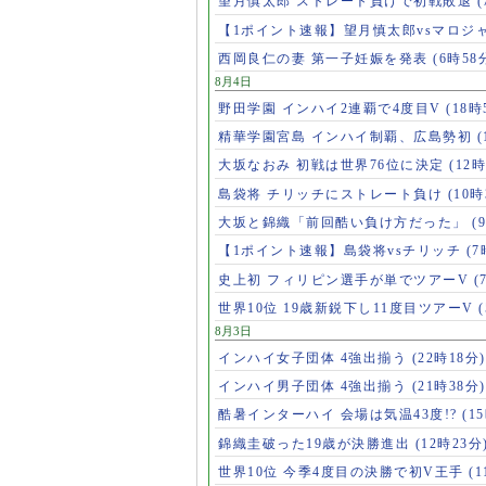
望月慎太郎 ストレート負けで初戦敗退
【1ポイント速報】望月慎太郎vsマロジ
西岡良仁の妻 第一子妊娠を発表
(6時58
8月4日
野田学園 インハイ2連覇で4度目V
(18時
精華学園宮島 インハイ制覇、広島勢初
(
大坂なおみ 初戦は世界76位に決定
(12時
島袋将 チリッチにストレート負け
(10時
大坂と錦織「前回酷い負け方だった」
(
【1ポイント速報】島袋将vsチリッチ
(7
史上初 フィリピン選手が単でツアーV
(
世界10位 19歳新鋭下し11度目ツアーV
8月3日
インハイ女子団体 4強出揃う
(22時18分)
インハイ男子団体 4強出揃う
(21時38分)
酷暑インターハイ 会場は気温43度!?
(1
錦織圭破った19歳が決勝進出
(12時23分
世界10位 今季4度目の決勝で初V王手
(