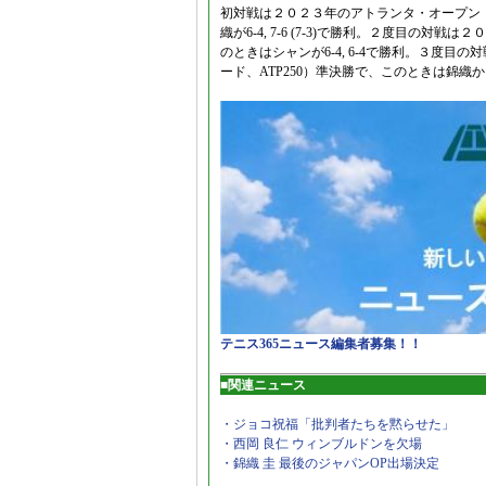
初対戦は２０２３年のアトランタ・オープン（
織が6-4, 7-6 (7-3)で勝利。２度目の対
のときはシャンが6-4, 6-4で勝利。３度
ード、ATP250）準決勝で、このときは錦織
テニス365ニュース編集者募集！！
■関連ニュース
・ジョコ祝福「批判者たちを黙らせた」
・西岡 良仁 ウィンブルドンを欠場
・錦織 圭 最後のジャパンOP出場決定