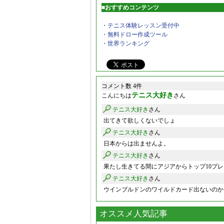
■おすすめコンテンツ
・テニス体験レッスン受付中
・無料ドロー作成ツール
・世界ランキング
コメント数 4件
テニス大好き
こんにちは
さん
テニス大好き
さん
出てきて欲しくないでしょ
テニス大好き
さん
日本からは出ませんよ。
テニス大好き
さん
果たし生きてる間にアジアからトップ10プ
テニス大好き
さん
ウインブルドンのワイルドカード出ないのか
オススメ人気記事