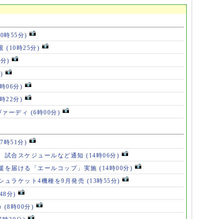
10時55分)
退
(10時25分)
6分)
)
8時06分)
7時22分)
ヴァーディ
(6時00分)
17時51分)
、試合スケジュールなど通知
(14時06分)
援を届ける「エールコップ」実施
(14時00分)
シュラケット4機種を9月発売
(13時55分)
48分)
カ
(8時00分)