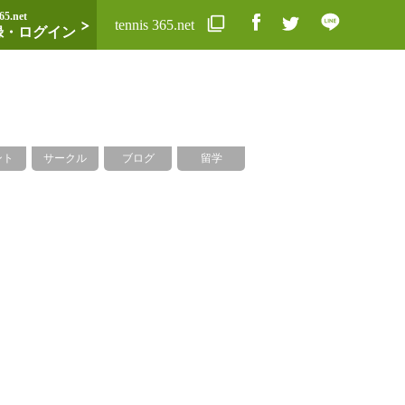
65.net
tennis 365.net
録・ログイン
ント
サークル
ブログ
留学