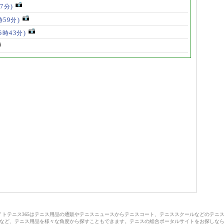
07分)
時59分)
(6時43分)
サイトテニス365はテニス用品の通販やテニスニュースからテニスコート、テニススクールなどのテニ
など、テニス用品を様々な角度から探すこともできます。テニスの総合ポータルサイトをお探しな