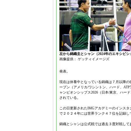
左から錦織圭とシャン（2024年のエキシビ
画像提供： ゲッティイメージズ
発表。
現在は休養中となっている錦織は７月以降の
ープン（アメリカ/ワシントン、ハード、ATP
ャンピオンシップス2026（日本/東京、ハー
されている。
この日更新されたIMGアカデミーのインス
で２０２４年には世界ランク４７位を記録し
錦織とシャンは公式戦では過去３度対戦して