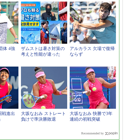
体 4強
ザムストは暑さ対策の
アルカラス 欠場で復帰
考えと性能が違った
ならず
回戦進出
大坂なおみ ストレート
大坂なおみ 快勝で3年
」
負けで準決勝敗退
連続の初戦突破
Recommended by