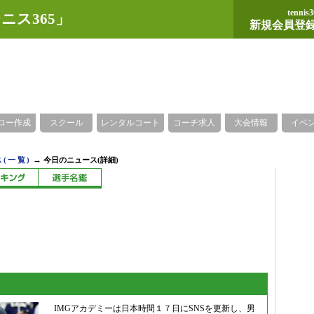
tennis3
ニス365」
新規会員登
ロー作成
スクール
レンタルコート
コーチ求人
大会情報
イベ
→
(一覧)
今日のニュース(詳細)
IMGアカデミーは日本時間１７日にSNSを更新し、男