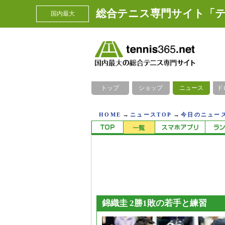
総合テニス専門サイト「テ
国内最大
トップ
ショップ
ニュース
ド
→
→
HOME
ニュースTOP
今日のニュース
錦織圭 2勝1敗の若手と練習