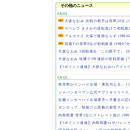
その他のニュース
8月6日
大坂なおみ 次戦の相手は世界24位
(
ズベレフ まさかの逆転負けで初戦敗
アルカラス 欠場で復帰ならず
(9時4
前週Vの世界8位が初戦敗退
(9時07分
大坂なおみ 3回戦進出「この調子で」
(
大坂なおみ 快勝で3年連続の初戦突破
(
【1ポイント速報】大坂なおみvsアドゥ
8月5日
熊本勢がインハイ出場「勇気与える」
(
ジャパンオープン公式アプリをリリース
近畿インターハイ出場選手へ手書きの応
ダンロップ、制振ゴム搭載の新型スカッ
内島萌夏 世界1位にストレート負け
(9時
【1ポイント速報】内島萌夏vsサバレン