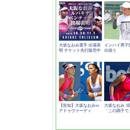
大坂なおみ選手 出場表
インハイ男子団
明 チケット先行販売中
出揃う
【告知】大坂なおみvs
大坂なおみ 3
アドゥヴァーディ
「この調子で