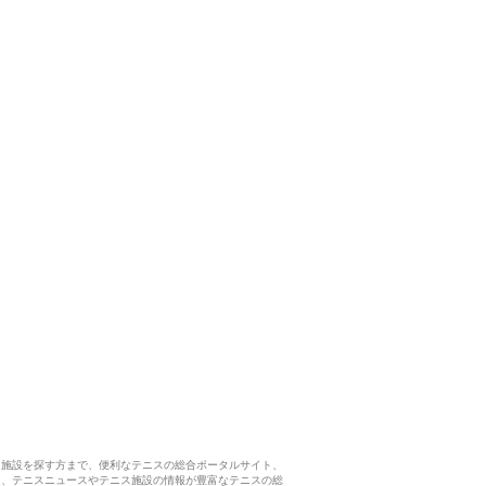
ス施設を探す方まで、便利なテニスの総合ポータルサイト、
ら、テニスニュースやテニス施設の情報が豊富なテニスの総