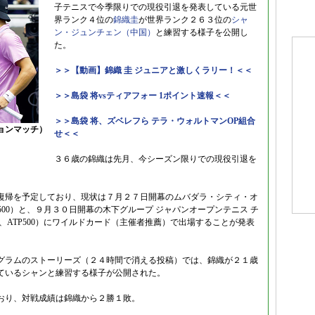
子テニスで今季限りでの現役引退を発表している元世
界ランク４位の
錦織圭
が世界ランク２６３位の
シャ
ン・ジュンチェン（中国）
と練習する様子を公開し
た。
＞＞【動画】錦織 圭 ジュニアと激しくラリー！＜＜
＞＞島袋 将vsティアフォー 1ポイント速報＜＜
＞＞島袋 将、ズベレフら テラ・ウォルトマンOP組合
ションマッチ）
せ＜＜
３６歳の錦織は先月、今シーズン限りでの現役引退を
復帰を予定しており、現状は７月２７日開幕のムバダラ・シティ・オ
500）と、９月３０日開幕の木下グループ ジャパンオープンテニス チ
ド、ATP500）にワイルドカード（主催者推薦）で出場することが発表
タグラムのストーリーズ（２４時間で消える投稿）では、錦織が２１歳
ているシャンと練習する様子が公開された。
おり、対戦成績は錦織から２勝１敗。