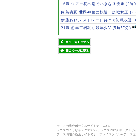
16歳 ツアー初出場でいきなり優勝
(9時
内島萌夏 世界40位に快勝、次戦女王
(7
伊藤あおい ストレート負けで初戦敗退
21歳 前年王者破り最年少V
(5時57分)
テニスの総合ポータルサイトテニス365
テニスのことならテニス365へ。テニスの総合ポータル
テニス情報の検索サイトです。プレイスタイルやテニス歴