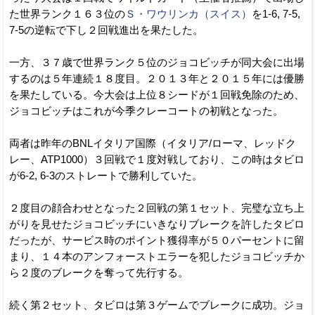
た世界ランク１６３位の
Ｓ・ワウリンカ（スイス）
を1-6, 7-5,
7-5の逆転で下し２回戦進出を果たした。
一方、３７歳で世界ランク５位のジョコビッチが同大会に出場
するのは５年連続１８度目。２０１３年と２０１５年には優勝
を果たしている。今大会は上位８シードが１回戦免除のため、
ジョコビッチはこれが今季クレーコートの初戦となった。
両者は昨年のBNLイタリア国際（イタリア/ローマ、レッドク
レー、ATP1000）３回戦で１度対戦しており、この時はタビロ
が6-2, 6-3のストレートで勝利していた。
２度目の顔合わせとなった２回戦の第１セット、完璧な立ち上
がりを見せたジョコビッチにいきなりブレークを許したタビロ
だったが、サービス時のポイント獲得率が５０パーセントに留
まり、１４本のアンフォーストエラーを犯したジョコビッチか
ら２度のブレークを奪って先行する。
続く第２セット、タビロは第３ゲームでブレークに成功。ジョ