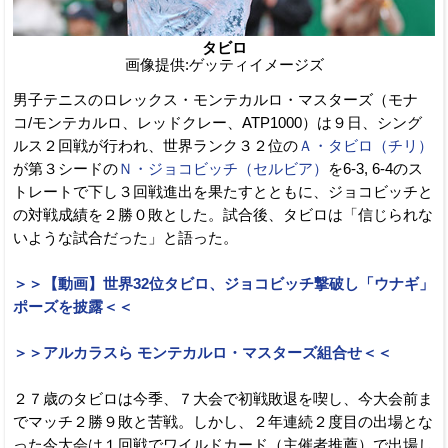
タビロ
画像提供:ゲッティイメージズ
男子テニスのロレックス・モンテカルロ・マスターズ（モナ
コ/モンテカルロ、レッドクレー、ATP1000）は９日、シング
ルス２回戦が行われ、世界ランク３２位の
Ａ・タビロ（チリ）
が第３シードの
Ｎ・ジョコビッチ（セルビア）
を6-3, 6-4のス
トレートで下し３回戦進出を果たすとともに、ジョコビッチと
の対戦成績を２勝０敗とした。試合後、タビロは「信じられな
いような試合だった」と語った。
＞＞【動画】世界32位タビロ、ジョコビッチ撃破し「ウナギ」
ポーズを披露＜＜
＞＞アルカラスら モンテカルロ・マスターズ組合せ＜＜
２７歳のタビロは今季、７大会で初戦敗退を喫し、今大会前ま
でマッチ２勝９敗と苦戦。しかし、２年連続２度目の出場とな
った今大会は１回戦でワイルドカード（主催者推薦）で出場し