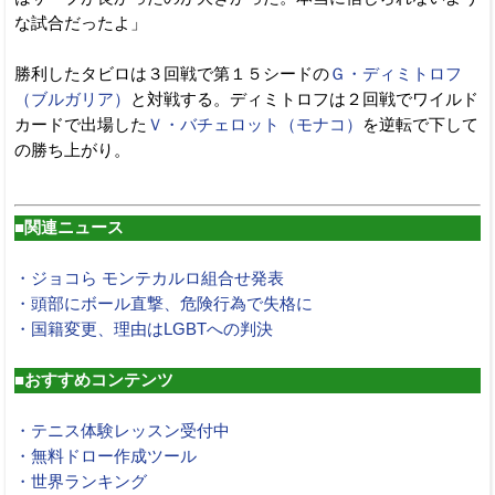
な試合だったよ」
勝利したタビロは３回戦で第１５シードの
Ｇ・ディミトロフ
（ブルガリア）
と対戦する。ディミトロフは２回戦でワイルド
カードで出場した
Ｖ・バチェロット（モナコ）
を逆転で下して
の勝ち上がり。
■関連ニュース
・ジョコら モンテカルロ組合せ発表
・頭部にボール直撃、危険行為で失格に
・国籍変更、理由はLGBTへの判決
■おすすめコンテンツ
・テニス体験レッスン受付中
・無料ドロー作成ツール
・世界ランキング