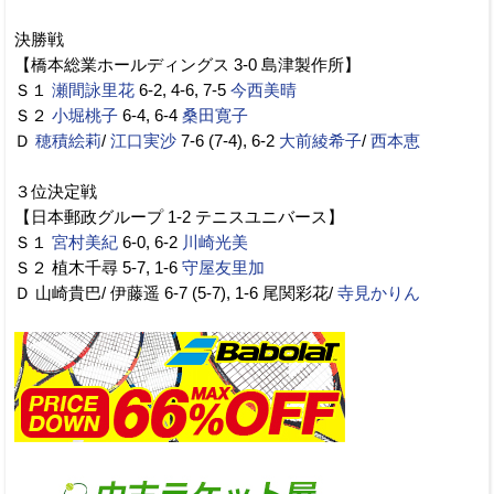
決勝戦
【橋本総業ホールディングス 3-0 島津製作所】
Ｓ１
瀬間詠里花
6-2, 4-6, 7-5
今西美晴
Ｓ２
小堀桃子
6-4, 6-4
桑田寛子
Ｄ
穂積絵莉
/
江口実沙
7-6 (7-4), 6-2
大前綾希子
/
西本恵
３位決定戦
【日本郵政グループ 1-2 テニスユニバース】
Ｓ１
宮村美紀
6-0, 6-2
川崎光美
Ｓ２ 植木千尋 5-7, 1-6
守屋友里加
Ｄ 山崎貴巴/ 伊藤遥 6-7 (5-7), 1-6 尾関彩花/
寺見かりん