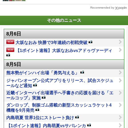
Recommended by
その他のニュース
8月6日
大坂なおみ 快勝で3年連続の初戦突破
【1ポイント速報】大坂なおみvsアドゥヴァーディ
8月5日
熊本勢がインハイ出場「勇気与える」
ジャパンオープン公式アプリをリリース、試合スケジュ
ールなど通知
近畿インターハイ出場選手へ手書きの応援を届ける「エ
ールコップ」実施
ダンロップ、制振ゴム搭載の新型スカッシュラケット4
機種を9月発売
内島萌夏 世界1位にストレート負け
【1ポイント速報】内島萌夏vsサバレンカ