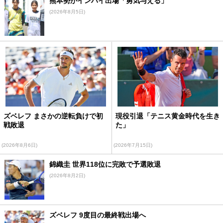
熊本勢がインハイ出場「勇気与える」
(2026年8月5日)
ズベレフ まさかの逆転負けで初
現役引退「テニス黄金時代を生き
戦敗退
た」
(2026年8月6日)
(2026年7月15日)
錦織圭 世界118位に完敗で予選敗退
(2026年8月2日)
ズベレフ 9度目の最終戦出場へ