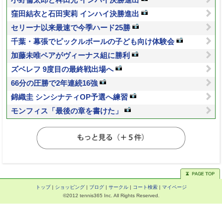
小野倫太郎と稗田光 インハイ決勝進出
窪田結衣と石田実莉 インハイ決勝進出
セリーナ以来最速で今季ハード25勝
千葉・幕張でピックルボールの子ども向け体験会
加藤未唯ペアがヴィーナス組に勝利
ズベレフ 9度目の最終戦出場へ
66分の圧勝で2年連続16強
錦織圭 シンシナティOP予選へ練習
モンフィス「最後の章を書けた」
トップ
|
ショッピング
|
ブログ
|
サークル
|
コート検索
|
マイページ
©2012 tennis365 Inc. All Rights Reserved.