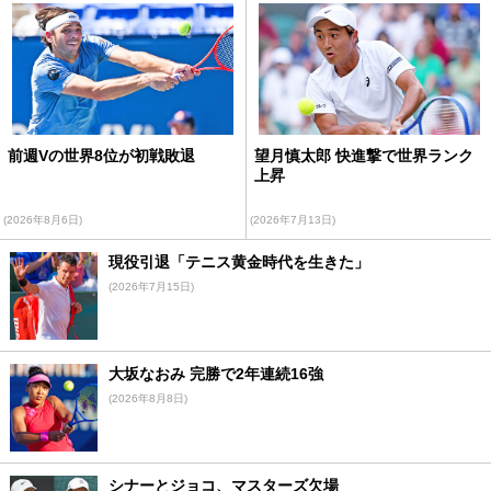
前週Vの世界8位が初戦敗退
望月慎太郎 快進撃で世界ランク
上昇
(2026年8月6日)
(2026年7月13日)
現役引退「テニス黄金時代を生きた」
(2026年7月15日)
大坂なおみ 完勝で2年連続16強
(2026年8月8日)
シナーとジョコ、マスターズ欠場