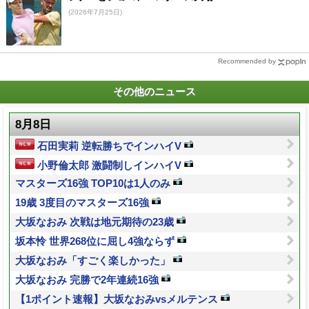
(2026年7月25日)
Recommended by
その他のニュース
8月8日
石田実莉 逆転勝ちでインハイV
小野倫太郎 激闘制しインハイV
マスターズ16強 TOP10は1人のみ
19歳 3度目のマスターズ16強
大坂なおみ 次戦は地元期待の23歳
坂本怜 世界268位に屈し4強ならず
大坂なおみ「すごく楽しかった」
大坂なおみ 完勝で2年連続16強
【1ポイント速報】大坂なおみvsメルテンス