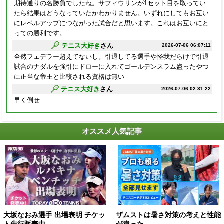
期待通りの名勝負でしたね。サフィウリンが1セット目を取ってい
たら結果はどうなっていたかわかりません。いずれにしてもお互い
にレベルアップにつながった試合だと思います。これはお互いにと
っての勝利です。
テニス大好き
さん
2026-07-06 06:07:11
全然フェデラー超えてないし。引退してる選手や怪我だらけで引退
試合のナダルを強引にドローに入れてゴールデンスラム盗ったやつ
に正当な帝王と比較される資格は無い
テニス大好き
さん
2026-07-06 02:31:22
早く倒せ
オススメ人気記事
大坂なおみ選手 出場表明 チケッ
ザムストは暑さ対策の考えと性能
ト先行販売中
が違った