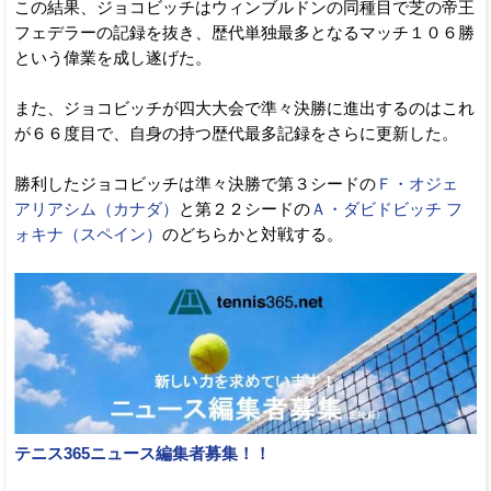
この結果、ジョコビッチはウィンブルドンの同種目で芝の帝王
フェデラーの記録を抜き、歴代単独最多となるマッチ１０６勝
という偉業を成し遂げた。
また、ジョコビッチが四大大会で準々決勝に進出するのはこれ
が６６度目で、自身の持つ歴代最多記録をさらに更新した。
勝利したジョコビッチは準々決勝で第３シードの
Ｆ・オジェ
アリアシム（カナダ）
と第２２シードの
Ａ・ダビドビッチ フ
ォキナ（スペイン）
のどちらかと対戦する。
テニス365ニュース編集者募集！！