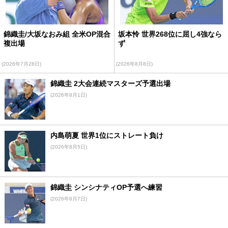
錦織圭/大坂なおみ組 全米OP混合
坂本怜 世界268位に屈し4強なら
複出場
ず
(2026年7月28日)
(2026年8月8日)
錦織圭 2大会連続マスターズ予選出場
(2026年8月1日)
内島萌夏 世界1位にストレート負け
(2026年8月5日)
錦織圭 シンシナティOP予選へ練習
(2026年8月7日)