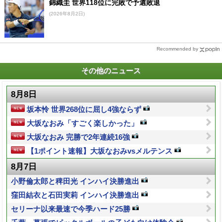
錦織圭 世界118位に完敗で予選敗退
(2026年8月2日)
Recommended by
その他のニュース
8月8日
坂本怜 世界268位に屈し4強ならず
大坂なおみ「すごく楽しかった」
大坂なおみ 完勝で2年連続16強
【1ポイント速報】大坂なおみvsメルテンス
8月7日
小野倫太郎と稗田光 インハイ決勝進出
窪田結衣と石田実莉 インハイ決勝進出
セリーナ以来最速で今季ハード25勝