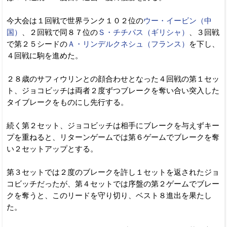
今大会は１回戦で世界ランク１０２位の
ウー・イービン（中
国）
、２回戦で同８７位の
Ｓ・チチパス（ギリシャ）
、３回戦
で第２５シードの
Ａ・リンデルクネシュ（フランス）
を下し、
４回戦に駒を進めた。
２８歳のサフィウリンとの顔合わせとなった４回戦の第１セッ
ト、ジョコビッチは両者２度ずつブレークを奪い合い突入した
タイブレークをものにし先行する。
続く第２セット、ジョコビッチは相手にブレークを与えずキー
プを重ねると、リターンゲームでは第６ゲームでブレークを奪
い２セットアップとする。
第３セットでは２度のブレークを許し１セットを返されたジョ
コビッチだったが、第４セットでは序盤の第２ゲームでブレー
クを奪うと、このリードを守り切り、ベスト８進出を果たし
た。