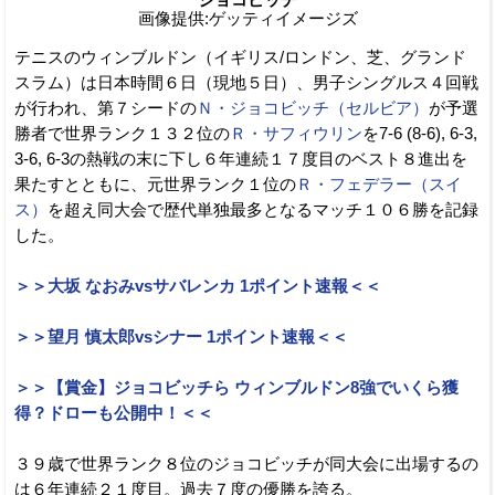
画像提供:ゲッティイメージズ
テニスのウィンブルドン（イギリス/ロンドン、芝、グランド
スラム）は日本時間６日（現地５日）、男子シングルス４回戦
が行われ、第７シードの
Ｎ・ジョコビッチ（セルビア）
が予選
勝者で世界ランク１３２位の
Ｒ・サフィウリン
を7-6 (8-6), 6-3,
3-6, 6-3の熱戦の末に下し６年連続１７度目のベスト８進出を
果たすとともに、元世界ランク１位の
Ｒ・フェデラー（スイ
ス）
を超え同大会で歴代単独最多となるマッチ１０６勝を記録
した。
＞＞大坂 なおみvsサバレンカ 1ポイント速報＜＜
＞＞望月 慎太郎vsシナー 1ポイント速報＜＜
＞＞【賞金】ジョコビッチら ウィンブルドン8強でいくら獲
得？ドローも公開中！＜＜
３９歳で世界ランク８位のジョコビッチが同大会に出場するの
は６年連続２１度目。過去７度の優勝を誇る。