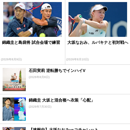
錦織圭と島袋将 試合会場で練習
大坂なおみ、ルバキナと初対戦へ
(2026年8月9日)
(2026年8月10日)
石田実莉 逆転勝ちでインハイV
(2026年8月8日)
錦織圭 大坂と混合複へ衣装「心配」
(2026年7月30日)
【速報中】大坂なおみvsコチャレット