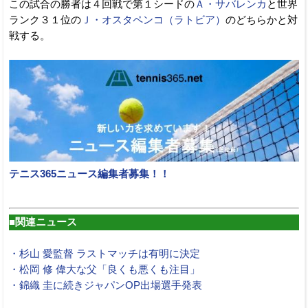
この試合の勝者は４回戦で第１シードの
Ａ・サバレンカ
と世界
ランク３１位の
Ｊ・オスタペンコ（ラトビア）
のどちらかと対
戦する。
テニス365ニュース編集者募集！！
■関連ニュース
・杉山 愛監督 ラストマッチは有明に決定
・松岡 修 偉大な父「良くも悪くも注目」
・錦織 圭に続きジャパンOP出場選手発表