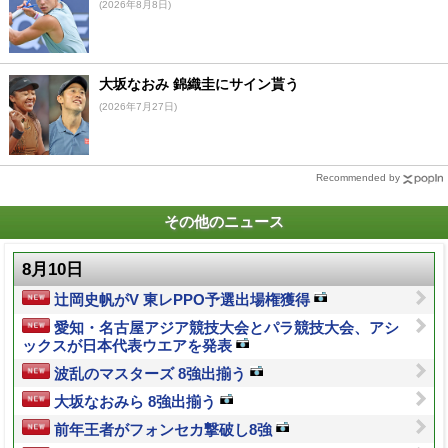
(2026年8月8日)
大坂なおみ 錦織圭にサイン貰う
(2026年7月27日)
Recommended by
その他のニュース
8月10日
辻岡史帆がV 東レPPO予選出場権獲得
愛知・名古屋アジア競技大会とパラ競技大会、アシ
ックスが日本代表ウエアを発表
波乱のマスターズ 8強出揃う
大坂なおみら 8強出揃う
前年王者がフォンセカ撃破し8強