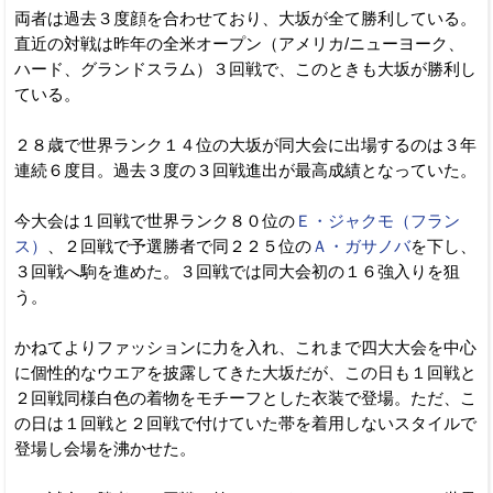
両者は過去３度顔を合わせており、大坂が全て勝利している。
直近の対戦は昨年の全米オープン（アメリカ/ニューヨーク、
ハード、グランドスラム）３回戦で、このときも大坂が勝利し
ている。
２８歳で世界ランク１４位の大坂が同大会に出場するのは３年
連続６度目。過去３度の３回戦進出が最高成績となっていた。
今大会は１回戦で世界ランク８０位の
Ｅ・ジャクモ（フラン
ス）
、２回戦で予選勝者で同２２５位の
Ａ・ガサノバ
を下し、
３回戦へ駒を進めた。３回戦では同大会初の１６強入りを狙
う。
かねてよりファッションに力を入れ、これまで四大大会を中心
に個性的なウエアを披露してきた大坂だが、この日も１回戦と
２回戦同様白色の着物をモチーフとした衣装で登場。ただ、こ
の日は１回戦と２回戦で付けていた帯を着用しないスタイルで
登場し会場を沸かせた。