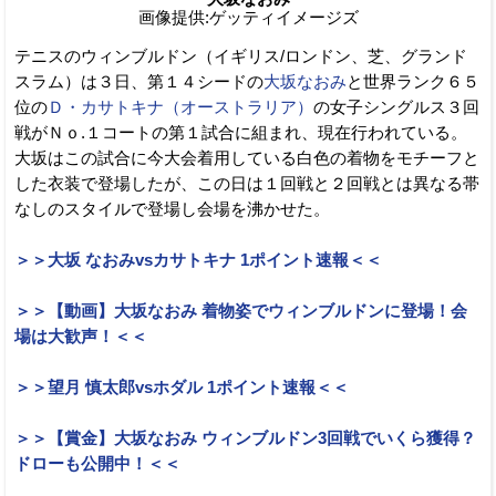
画像提供:ゲッティイメージズ
テニスのウィンブルドン（イギリス/ロンドン、芝、グランド
スラム）は３日、第１４シードの
大坂なおみ
と世界ランク６５
位の
Ｄ・カサトキナ（オーストラリア）
の女子シングルス３回
戦がＮｏ.１コートの第１試合に組まれ、現在行われている。
大坂はこの試合に今大会着用している白色の着物をモチーフと
した衣装で登場したが、この日は１回戦と２回戦とは異なる帯
なしのスタイルで登場し会場を沸かせた。
＞＞大坂 なおみvsカサトキナ 1ポイント速報＜＜
＞＞【動画】大坂なおみ 着物姿でウィンブルドンに登場！会
場は大歓声！＜＜
＞＞望月 慎太郎vsホダル 1ポイント速報＜＜
＞＞【賞金】大坂なおみ ウィンブルドン3回戦でいくら獲得？
ドローも公開中！＜＜