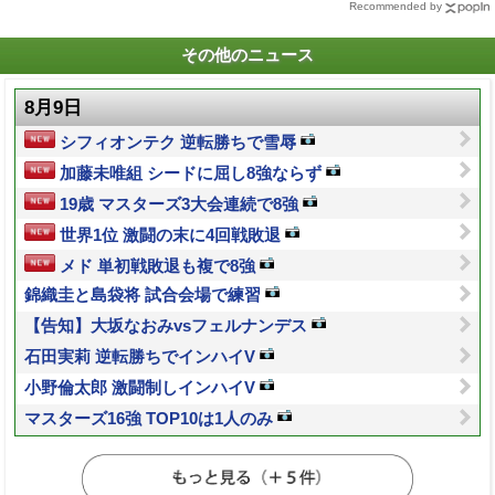
Recommended by
その他のニュース
8月9日
シフィオンテク 逆転勝ちで雪辱
加藤未唯組 シードに屈し8強ならず
19歳 マスターズ3大会連続で8強
世界1位 激闘の末に4回戦敗退
メド 単初戦敗退も複で8強
錦織圭と島袋将 試合会場で練習
【告知】大坂なおみvsフェルナンデス
石田実莉 逆転勝ちでインハイV
小野倫太郎 激闘制しインハイV
マスターズ16強 TOP10は1人のみ