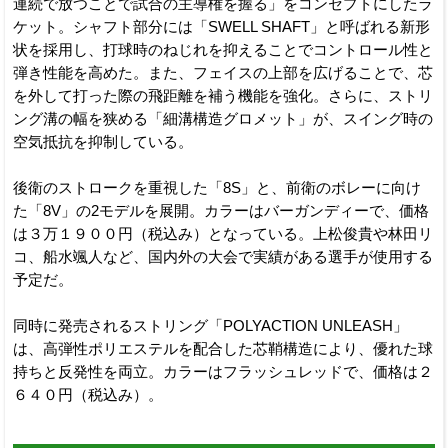
連続で放つことで試合の主導権を握る」をコンセプトにしたラ
ケット。シャフト部分には「SWELL SHAFT」と呼ばれる新形
状を採用し、打球時のねじれを抑えることでコントロール性と
弾き性能を高めた。また、フェイスの上部を広げることで、芯
を外して打った際の飛距離を補う機能を強化。さらに、ストリ
ング溝の幅を狭める「細溝構造グロメット」が、スイング時の
空気抵抗を抑制している。
後衛のストロークを重視した「8S」と、前衛のボレーに向け
た「8V」の2モデルを展開。カラーはバーガンディーで、価格
は３万１９００円（税込み）となっている。上松俊貴や林田リ
コ、船水颯人など、国内外の大会で実績がある選手が使用する
予定だ。
同時に発売されるストリング「POLYACTION UNLEASH」
は、高弾性ポリエステルを配合した芯鞘構造により、優れた球
持ちと反発性を両立。カラーはフラッシュレッドで、価格は２
６４０円（税込み）。