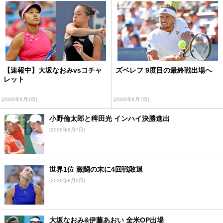
【速報中】大坂なおみvsコチャ
ズベレフ 9度目の最終戦出場へ
レット
(2026年8月1日)
(2026年8月7日)
小野倫太郎と稗田光 インハイ決勝進出
(2026年8月7日)
世界1位 激闘の末に4回戦敗退
(2026年8月9日)
大坂なおみ&伊藤あおい 全米OP出場