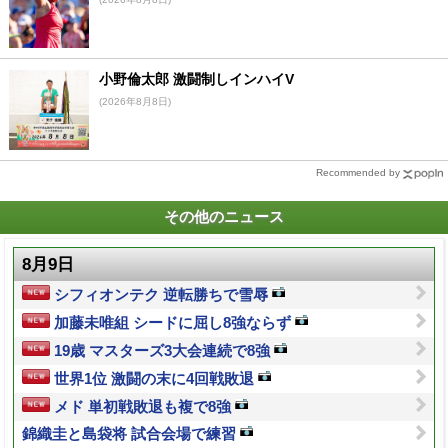
小野倫太郎 激闘制しインハイV
(2026年8月8日)
Recommended by
その他のニュース
8月9日
シフィオンテク 逆転勝ちで雪辱
加藤未唯組 シードに屈し8強ならず
19歳 マスターズ3大会連続で8強
世界1位 激闘の末に4回戦敗退
メド 単初戦敗退も複で8強
錦織圭と島袋将 試合会場で練習