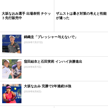
大坂なおみ選手 出場表明 チケッ
ザムストは暑さ対策の考えと性能
ト先行販売中
が違った
錦織圭「プレッシャー与えないで」
(2026年7月27日)
窪田結衣と石田実莉 インハイ決勝進出
(2026年8月7日)
大坂なおみ 完勝で2年連続16強
(2026年8月8日)