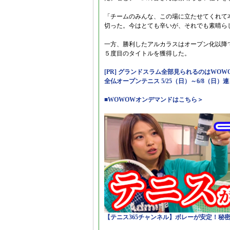
「チームのみんな、この場に立たせてくれて
切った。今はとても辛いが、それでも素晴ら
一方、勝利したアルカラスはオープン化以降
５度目のタイトルを獲得した。
[PR] グランドスラム全部見られるのはWOW
全仏オープンテニス 5/25（日）～6/8（日）
■WOWOWオンデマンドはこちら＞
【テニス365チャンネル】ボレーが安定！秘