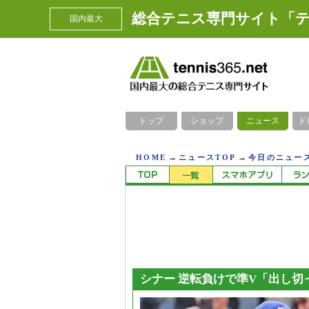
総合テニス専門サイト「テ
国内最大
トップ
ショップ
ニュース
ド
→
→
HOME
ニュースTOP
今日のニュース
シナー 逆転負けで準V「出し切