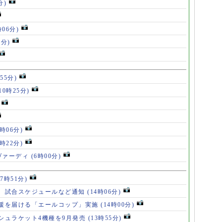
分)
時06分)
5分)
55分)
10時25分)
8時06分)
7時22分)
ヴァーディ
(6時00分)
17時51分)
、試合スケジュールなど通知
(14時06分)
援を届ける「エールコップ」実施
(14時00分)
シュラケット4機種を9月発売
(13時55分)