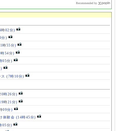
Recommended by
14時02分)
9分)
11時55分)
9時54分)
時05分)
)
ンス
(7時10分)
20時26分)
19時21分)
5時09分)
け体験会
(14時45分)
時05分)