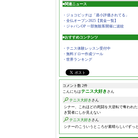
■関連ニュース
・ジョコビッチは「過小評価されてる」
・全仏オープン2025【賞金一覧】
・ジャパンOP 一部無観客開催に波紋
■おすすめコンテンツ
・テニス体験レッスン受付中
・無料ドロー作成ツール
・世界ランキング
コメント数 2件
テニス大好き
こんにちは
さん
テニス大好き
さん
シナー、これほどの死闘を大逆転で奪われた
き賢者にしか見えない
テニス大好き
さん
シナーのこういうところが素晴らしい!ずっと