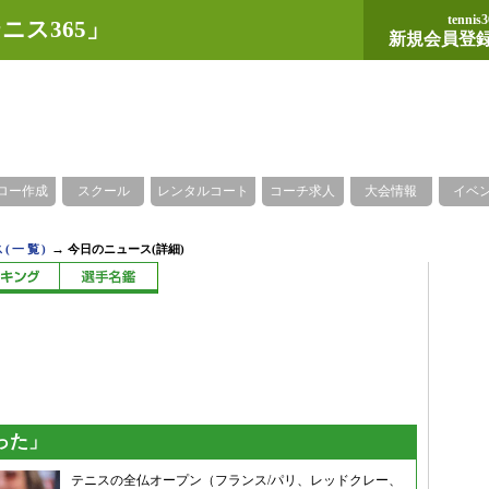
tennis3
ニス365」
新規会員登
ロー作成
スクール
レンタルコート
コーチ求人
大会情報
イベ
→
(一覧)
今日のニュース(詳細)
った」
テニスの全仏オープン（フランス/パリ、レッドクレー、