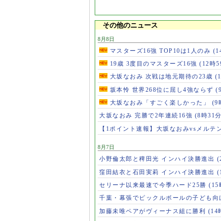
その他のニュース
8月8日
マスターズ16強 TOP10は1人のみ
(
19歳 3度目のマスターズ16強
(12時5
大坂なおみ 次戦は地元期待の23歳
(
坂本怜 世界268位に屈し4強ならず
(
大坂なおみ「すごく楽しかった」
(9
大坂なおみ 完勝で2年連続16強
(8時31分
【1ポイント速報】大坂なおみvsメルテ
8月7日
小野倫太郎と稗田光 インハイ決勝進出
(
窪田結衣と石田実莉 インハイ決勝進出
(
セリーナ以来最速で今季ハード25勝
(1
千葉・幕張でピックルボールの子ども向
加藤未唯ペアがヴィーナス組に勝利
(14