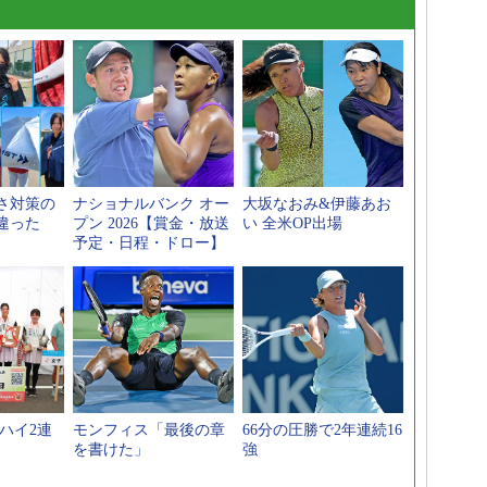
さ対策の
ナショナルバンク オー
大坂なおみ&伊藤あお
違った
プン 2026【賞金・放送
い 全米OP出場
予定・日程・ドロー】
ハイ2連
モンフィス「最後の章
66分の圧勝で2年連続16
を書けた」
強