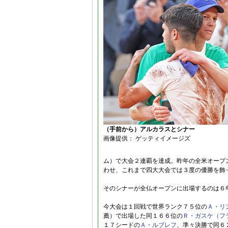
（手前から）アルカラスとシナー
画像提供： ゲッティイメージズ
ム）で大会２連覇を達成。昨年の全米オープ
わせ、これまで四大大会では３度の優勝を飾
そのシナーが全仏オープンに出場するのは６
今大会は１回戦で世界ランク７５位の
Ａ・リ
薦）で出場した同１６６位の
Ｒ・ガスケ（フ
１７シードの
Ａ・ルブレフ
、準々決勝で同６