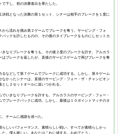
トで下し、初の決勝進出を果たした。
上決戦となった決勝の第１セット、シナーは相手のブレークを１度に
。
スから流れを掴み第２ゲームでブレークを奪う。サービング・フォ
クバックを許したものの、その後のタイブレークをものにしセットカ
いきなりブレークを奪うも、その後２度のブレークを許す。アルカラ
ーはブレークを返したが、直後のサービスゲームで再びブレークを奪
めるなどして第７ゲームでブレークに成功する。しかし、第９ゲーム
せなかったシナーは、直後のサービング・フォー・ザ・チャンピオン
落とし２セットオールに追いつかれる。
ムでいきなりブレークを許すも、アルカラスのサービング・フォー・
ムでブレークバックに成功。しかし、最後は１０ポイントマッチのタ
に、チームに感謝を述べた。
晴らしいパフォーマンス、素晴らしい戦い、すべてが素晴らしかっ
した。僕も嬉しい。あなたはこれに値する。おめでとう」