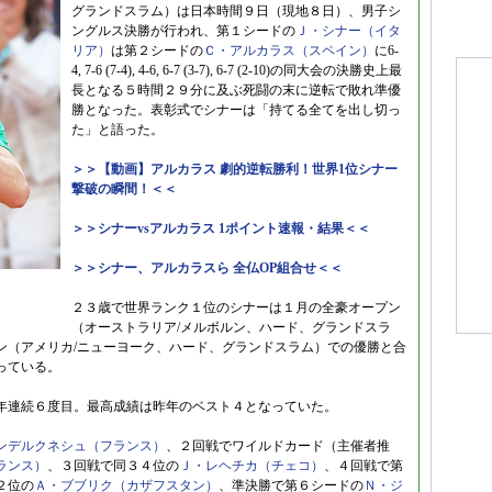
グランドスラム）は日本時間９日（現地８日）、男子シ
ングルス決勝が行われ、第１シードの
Ｊ・シナー（イタ
リア）
は第２シードの
Ｃ・アルカラス（スペイン）
に6-
4, 7-6 (7-4), 4-6, 6-7 (3-7), 6-7 (2-10)の同大会の決勝史上最
長となる５時間２９分に及ぶ死闘の末に逆転で敗れ準優
勝となった。表彰式でシナーは「持てる全てを出し切っ
た」と語った。
＞＞【動画】アルカラス 劇的逆転勝利！世界1位シナー
撃破の瞬間！＜＜
＞＞シナーvsアルカラス 1ポイント速報・結果＜＜
＞＞シナー、アルカラスら 全仏OP組合せ＜＜
２３歳で世界ランク１位のシナーは１月の全豪オープン
（オーストラリア/メルボルン、ハード、グランドスラ
ン（アメリカ/ニューヨーク、ハード、グランドスラム）での優勝と合
っている。
年連続６度目。最高成績は昨年のベスト４となっていた。
ンデルクネシュ（フランス）
、２回戦でワイルドカード（主催者推
ランス）
、３回戦で同３４位の
Ｊ・レヘチカ（チェコ）
、４回戦で第
２位の
Ａ・ブブリク（カザフスタン）
、準決勝で第６シードの
Ｎ・ジ