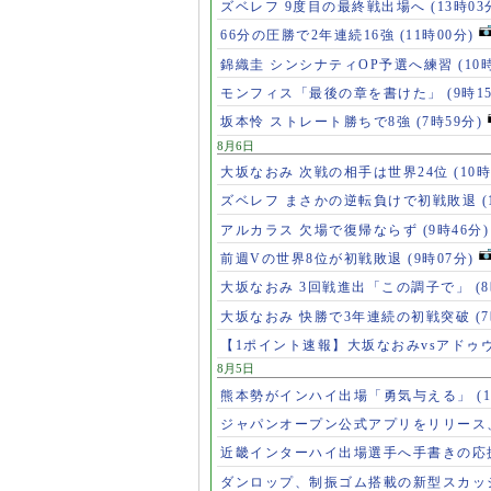
ズベレフ 9度目の最終戦出場へ
(13時03
66分の圧勝で2年連続16強
(11時00分)
錦織圭 シンシナティOP予選へ練習
(10
モンフィス「最後の章を書けた」
(9時1
坂本怜 ストレート勝ちで8強
(7時59分)
8月6日
大坂なおみ 次戦の相手は世界24位
(10時
ズベレフ まさかの逆転負けで初戦敗退
(
アルカラス 欠場で復帰ならず
(9時46分)
前週Vの世界8位が初戦敗退
(9時07分)
大坂なおみ 3回戦進出「この調子で」
(
大坂なおみ 快勝で3年連続の初戦突破
(
【1ポイント速報】大坂なおみvsアドゥ
8月5日
熊本勢がインハイ出場「勇気与える」
(
ジャパンオープン公式アプリをリリース
近畿インターハイ出場選手へ手書きの応
ダンロップ、制振ゴム搭載の新型スカッ