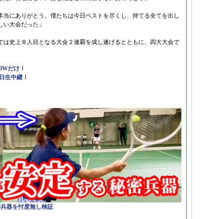
本当にありがとう。僕たちは今日ベストを尽くし、持てる全てを出し
しい大会だった」
では史上８人目となる大会２連覇を成し遂げるとともに、四大大会で
OWだけ！
連日生中継！
密兵器を忖度無し検証