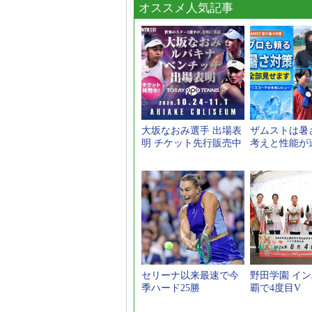
オススメ人気記事
大坂なおみ選手 出場表
ザムストは暑
明 チケット先行販売中
考えと性能が
セリーナ以来最速で今
野田学園 イン
季ハード25勝
覇で4度目V