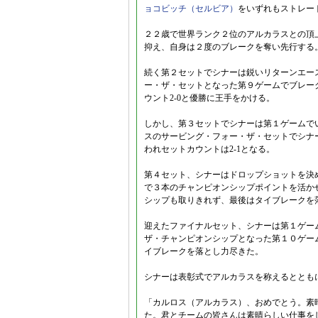
ョコビッチ（セルビア）
をいずれもストレー
２２歳で世界ランク２位のアルカラスとの頂
抑え、自身は２度のブレークを奪い先行する
続く第２セットでシナーは鋭いリターンエー
ー・ザ・セットとなった第９ゲームでブレー
ウント2-0と優勝に王手をかける。
しかし、第３セットでシナーは第１ゲームで
スのサービング・フォー・ザ・セットでシナ
われセットカウントは2-1となる。
第４セット、シナーはドロップショットを決
で３本のチャンピオンシップポイントを活か
シップも取りきれず、最後はタイブレークを
迎えたファイナルセット、シナーは第１ゲー
ザ・チャンピオンシップとなった第１０ゲー
イブレークを落とし力尽きた。
シナーは表彰式でアルカラスを称えるととも
「カルロス（アルカラス）、おめでとう。素
た。君とチームの皆さんは素晴らしい仕事を