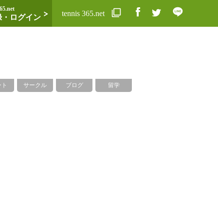
65.net
tennis 365.net
録・ログイン
ント
サークル
ブログ
留学