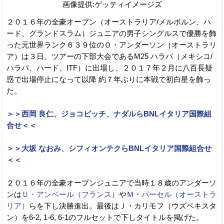
画像提供:ゲッティイメージズ
２０１６年の全豪オープン（オーストラリア/メルボルン、ハ
ード、グランドスラム）ジュニアの男子シングルスで優勝を飾
った元世界ランク６３９位のＯ・アンダーソン（オーストラリ
ア）は３日、ツアーの下部大会であるM25 ハラパ（メキシコ/
ハラパ、ハード、ITF）に出場し、２０１７年２月に八百長疑
惑で出場停止になって以降 約７年ぶりに本戦で初白星を飾っ
た。
＞＞西岡 良仁、ジョコビッチ、ナダルらBNLイタリア国際組
合せ＜＜
＞＞大坂 なおみ、シフィオンテクらBNLイタリア国際組合せ
＜＜
２０１６年の全豪オープンジュニアで当時１８歳のアンダーソ
ンは
Ｕ・アンベール（フランス）
や
Ｍ・パーセル（オーストラ
リア）
らを下し決勝進出。最後はＪ・カリモフ（ウズベキスタ
ン）を6-2, 1-6, 6-1のフルセットで下しタイトルを掲げた。