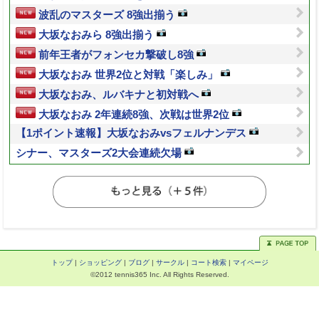
波乱のマスターズ 8強出揃う
大坂なおみら 8強出揃う
前年王者がフォンセカ撃破し8強
大坂なおみ 世界2位と対戦「楽しみ」
大坂なおみ、ルバキナと初対戦へ
大坂なおみ 2年連続8強、次戦は世界2位
【1ポイント速報】大坂なおみvsフェルナンデス
シナー、マスターズ2大会連続欠場
トップ
|
ショッピング
|
ブログ
|
サークル
|
コート検索
|
マイページ
©2012 tennis365 Inc. All Rights Reserved.