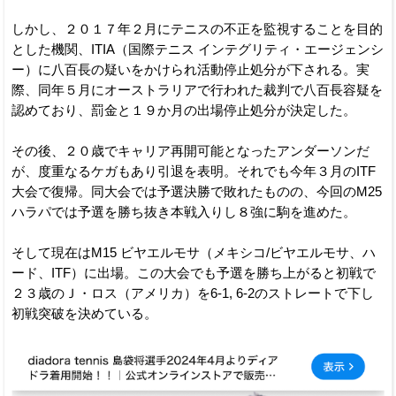
しかし、２０１７年２月にテニスの不正を監視することを目的
とした機関、ITIA（国際テニス インテグリティ・エージェンシ
ー）に八百長の疑いをかけられ活動停止処分が下される。実
際、同年５月にオーストラリアで行われた裁判で八百長容疑を
認めており、罰金と１９か月の出場停止処分が決定した。
その後、２０歳でキャリア再開可能となったアンダーソンだ
が、度重なるケガもあり引退を表明。それでも今年３月のITF
大会で復帰。同大会では予選決勝で敗れたものの、今回のM25
ハラパでは予選を勝ち抜き本戦入りし８強に駒を進めた。
そして現在はM15 ビヤエルモサ（メキシコ/ビヤエルモサ、ハ
ード、ITF）に出場。この大会でも予選を勝ち上がると初戦で
２３歳のＪ・ロス（アメリカ）を6-1, 6-2のストレートで下し
初戦突破を決めている。