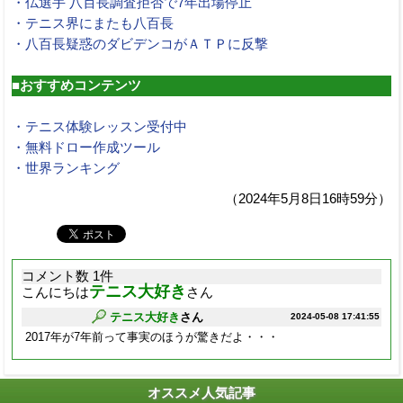
・仏選手 八百長調査拒否で7年出場停止
・テニス界にまたも八百長
・八百長疑惑のダビデンコがＡＴＰに反撃
■おすすめコンテンツ
・テニス体験レッスン受付中
・無料ドロー作成ツール
・世界ランキング
（2024年5月8日16時59分）
コメント数 1件
テニス大好き
こんにちは
さん
テニス大好き
さん
2024-05-08 17:41:55
2017年が7年前って事実のほうが驚きだよ・・・
オススメ人気記事