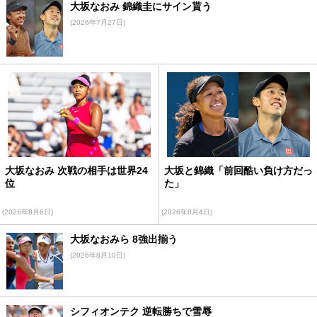
大坂なおみ 錦織圭にサイン貰う
(2026年7月27日)
大坂なおみ 次戦の相手は世界24
大坂と錦織「前回酷い負け方だっ
位
た」
(2026年8月6日)
(2026年8月4日)
大坂なおみら 8強出揃う
(2026年8月10日)
シフィオンテク 逆転勝ちで雪辱