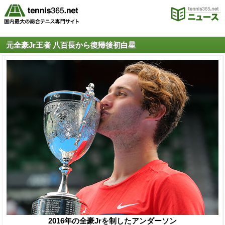
元全豪Jr王者 八百長から復帰後初白星
2016年の全豪Jrを制したアンダーソン