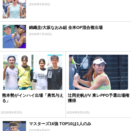
(2026年8月9日)
錦織圭/大坂なおみ組 全米OP混合複出場
(2026年7月28日)
熊本勢がインハイ出場「勇気与え
辻岡史帆がV 東レPPO予選出場権
る」
獲得
(2026年8月5日)
(2026年8月10日)
マスターズ16強 TOP10は1人のみ
(2026年8月8日)