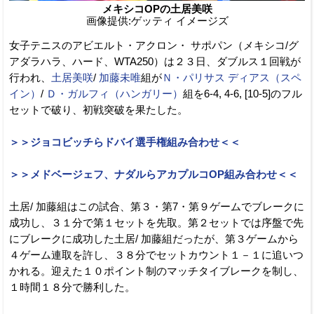
メキシコOPの土居美咲
画像提供:ゲッティ イメージズ
女子テニスのアビエルト・アクロン・ サポパン（メキシコ/グ
アダラハラ、ハード、WTA250）は２３日、ダブルス１回戦が
行われ、
土居美咲
/
加藤未唯
組が
Ｎ・パリサス ディアス（スペ
イン）
/
Ｄ・ガルフィ（ハンガリー）
組を6-4, 4-6, [10-5]のフル
セットで破り、初戦突破を果たした。
＞＞ジョコビッチらドバイ選手権組み合わせ＜＜
＞＞メドベージェフ、ナダルらアカプルコOP組み合わせ＜＜
土居/ 加藤組はこの試合、第３・第7・第９ゲームでブレークに
成功し、３１分で第１セットを先取。第２セットでは序盤で先
にブレークに成功した土居/ 加藤組だったが、第３ゲームから
４ゲーム連取を許し、３８分でセットカウント１－１に追いつ
かれる。迎えた１０ポイント制のマッチタイブレークを制し、
１時間１８分で勝利した。