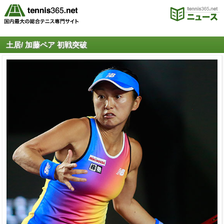
土居/ 加藤ペア 初戦突破