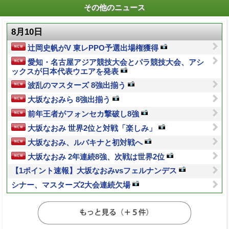
その他のニュース
8月10日
辻岡史帆がV 東レPPO予選出場権獲得
愛知・名古屋アジア競技大会とパラ競技大会、アシ
ックスが日本代表ウエアを発表
波乱のマスターズ 8強出揃う
大坂なおみら 8強出揃う
前年王者がフォンセカ撃破し8強
大坂なおみ 世界2位と対戦「楽しみ」
大坂なおみ、ルバキナと初対戦へ
大坂なおみ 2年連続8強、次戦は世界2位
【1ポイント速報】大坂なおみvsフェルナンデス
シナー、マスターズ2大会連続欠場