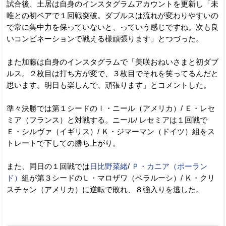
試合後、土居は自身のインスタグラムアカウントを更新し「未
唯との初ペアで１回戦突破。ダブルスは流れが変わりやすいの
で常に集中力を保っていないと、っていう感じですね。次も良
いコンビネーションで戦える様頑張ります」とつづった。
また加藤は自身のインスタグラムで「美咲おねいさまと初ダブ
ルス。２枚目は打ち方が変で、３枚目でそれを笑ってるんだと
思います。明日も楽しんで、頑張ります」とコメントした。
準々決勝では第１シードのＩ・ニール（アメリカ）/ Ｅ・レセ
ミア（フランス）と対戦する。ニール/ レセミアは１回戦で
Ｅ・シルヴァ（イギリス）/ Ｋ・ジマーマン（ドイツ）組をス
トレートで下しての勝ち上がり。
また、同日の１回戦では
日比野菜緒
/
Ｐ・カニア（ポーラン
ド）
組が第３シードのＬ・マロザワ（ベラルーシ）/ Ｋ・クリ
スチャン（アメリカ）に逆転で敗れ、８強入りを逃した。