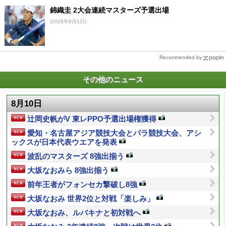
錦織圭 2大会連続マスターズ予選出場
(2026年8月1日)
Recommended by
その他のニュース
8月10日
辻岡史帆がV 東レPPO予選出場権獲得
愛知・名古屋アジア競技大会とパラ競技大会、アシ
ックスが日本代表ウエアを発表
波乱のマスターズ 8強出揃う
大坂なおみら 8強出揃う
前年王者がフォンセカ撃破し8強
大坂なおみ 世界2位と対戦「楽しみ」
大坂なおみ、ルバキナと初対戦へ