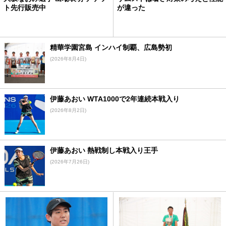
ト先行販売中
が違った
精華学園宮島 インハイ制覇、広島勢初
(2026年8月4日)
伊藤あおい WTA1000で2年連続本戦入り
(2026年8月2日)
伊藤あおい 熱戦制し本戦入り王手
(2026年7月26日)