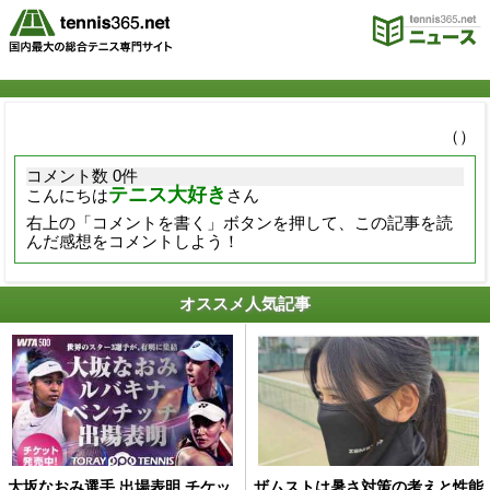
（）
コメント数 0件
テニス大好き
こんにちは
さん
右上の「コメントを書く」ボタンを押して、この記事を読
んだ感想をコメントしよう！
オススメ人気記事
大坂なおみ選手 出場表明 チケッ
ザムストは暑さ対策の考えと性能