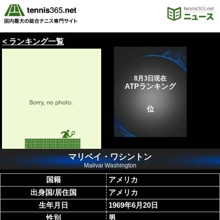
< ランキング一覧
8月3日現在
ATPランキング
位
マリベイ・ワシントン
Malivai Washington
国籍
アメリカ
出身国/居住国
アメリカ
生年月日
1969年6月20日
性別
男