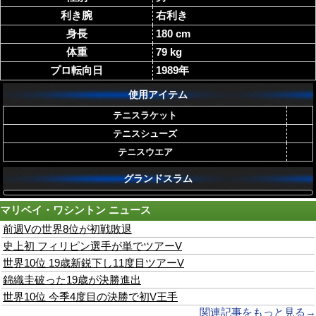
利き腕
右利き
身長
180 cm
体重
79 kg
プロ転向日
1989年
使用アイテム
テニスラケット
テニスシューズ
テニスウエア
グランドスラム
マリベイ・ワシントン
ニュース
前週Vの世界8位が初戦敗退
史上初 フィリピン選手が単でツアーV
世界10位 19歳新鋭下し11度目ツアーV
錦織圭破った19歳が決勝進出
世界10位 今季4度目の決勝で初V王手
関連記事をもっと見る→