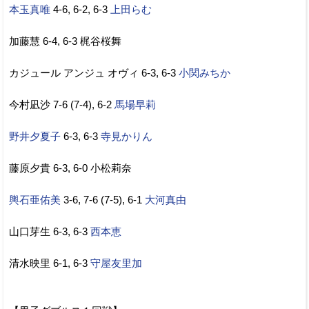
本玉真唯
4-6, 6-2, 6-3
上田らむ
加藤慧 6-4, 6-3 梶谷桜舞
カジュール アンジュ オヴィ 6-3, 6-3
小関みちか
今村凪沙 7-6 (7-4), 6-2
馬場早莉
野井夕夏子
6-3, 6-3
寺見かりん
藤原夕貴 6-3, 6-0 小松莉奈
輿石亜佑美
3-6, 7-6 (7-5), 6-1
大河真由
山口芽生 6-3, 6-3
西本恵
清水映里 6-1, 6-3
守屋友里加