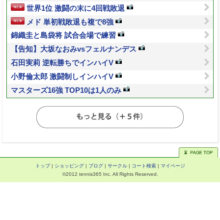
世界1位 激闘の末に4回戦敗退
メド 単初戦敗退も複で8強
錦織圭と島袋将 試合会場で練習
【告知】大坂なおみvsフェルナンデス
石田実莉 逆転勝ちでインハイV
小野倫太郎 激闘制しインハイV
マスターズ16強 TOP10は1人のみ
トップ
|
ショッピング
|
ブログ
|
サークル
|
コート検索
|
マイページ
©2012 tennis365 Inc. All Rights Reserved.