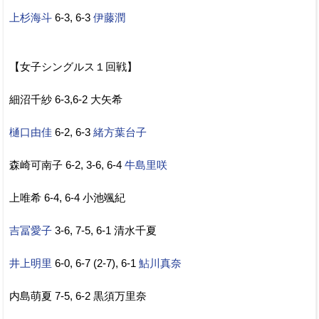
上杉海斗
6-3, 6-3
伊藤潤
【女子シングルス１回戦】
細沼千紗 6-3,6-2 大矢希
樋口由佳
6-2, 6-3
緒方葉台子
森崎可南子 6-2, 3-6, 6-4
牛島里咲
上唯希 6-4, 6-4 小池颯紀
吉冨愛子
3-6, 7-5, 6-1 清水千夏
井上明里
6-0, 6-7 (2-7), 6-1
鮎川真奈
内島萌夏 7-5, 6-2 黒須万里奈