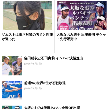
ザムストは暑さ対策の考えと性能
大坂なおみ選手 出場表明 チケッ
が違った
ト先行販売中
窪田結衣と石田実莉 インハイ決勝進出
(2026年8月7日)
前週Vの世界8位が初戦敗退
(2026年8月6日)
大坂なおみ&伊藤あおい 全米OP出場