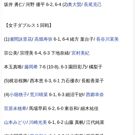
坂井 勇仁/ 河野 優平 6-2, 6-4 (2)
奥大賢
/
長尾克己
【女子ダブルス１回戦】
(1)
瀬間詠里花
/
高畑寿弥
6-1, 6-4 緒方 葉台子/
長谷川茉美
宗公美/ 宗理美 6-4, 6-3 下地奈緒/
宮村美紀
本玉真唯/
藤岡希
7-6 (10-8), 6-3 園田彩乃/ 橘梨子
(5)梶谷桜舞/ 西本恵 6-3, 6-1 力石優衣/ 長船香菜子
(4)
小堀桃子
/
荒川晴菜
6-1, 6-3 細沼千紗/
西郷幸奈
宮原未穂希
/ 馬場早莉 6-2, 6-0 東谷和/ 細木祐佳
山本みどり
/
川崎光美
6-1, 6-2 山藤 真帆/ 江代純菜