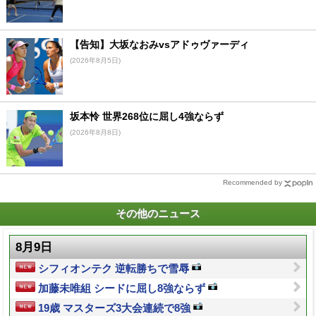
【告知】大坂なおみvsアドゥヴァーディ
(2026年8月5日)
坂本怜 世界268位に屈し4強ならず
(2026年8月8日)
Recommended by
その他のニュース
8月9日
シフィオンテク 逆転勝ちで雪辱
加藤未唯組 シードに屈し8強ならず
19歳 マスターズ3大会連続で8強