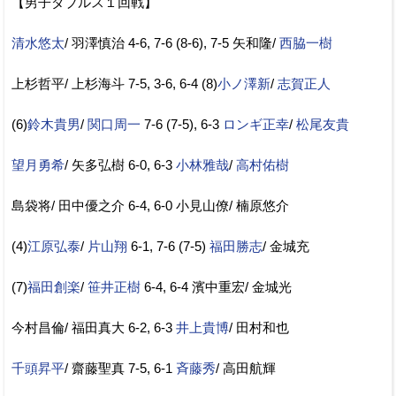
【男子ダブルス１回戦】
清水悠太
/ 羽澤慎治 4-6, 7-6 (8-6), 7-5 矢和隆/
西脇一樹
上杉哲平/ 上杉海斗 7-5, 3-6, 6-4 (8)
小ノ澤新
/
志賀正人
(6)
鈴木貴男
/
関口周一
7-6 (7-5), 6-3
ロンギ正幸
/
松尾友貴
望月勇希
/ 矢多弘樹 6-0, 6-3
小林雅哉
/
高村佑樹
島袋将/ 田中優之介 6-4, 6-0 小見山僚/ 楠原悠介
(4)
江原弘泰
/
片山翔
6-1, 7-6 (7-5)
福田勝志
/ 金城充
(7)
福田創楽
/
笹井正樹
6-4, 6-4 濱中重宏/ 金城光
今村昌倫/ 福田真大 6-2, 6-3
井上貴博
/ 田村和也
千頭昇平
/ 齋藤聖真 7-5, 6-1
斉藤秀
/ 高田航輝