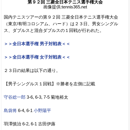
第９２回 三菱全日本テニス選手権大会
画像提供:tennis365.net
国内テニスツアーの第９２回 三菱全日本テニス選手権大会
（東京/有明コロシアム、ハード）は２３日、男女シングル
ス、ダブルスと混合ダブルスの１回戦が行われた。
＞＞全日本選手権 男子対戦表＜＜
＞＞全日本選手権 女子対戦表＜＜
２３日の結果は以下の通り。
【男子シングルス１回戦】※勝者を左側に記載
守谷総一郎
3-6, 6-3, 7-5 菊地裕太
島袋将
6-4, 6-1
小野陽平
羽澤慎治 6-2, 6-1 古田伊蕗