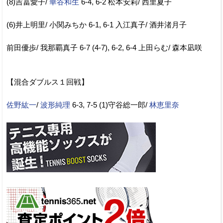
(8)吉冨愛子/
華谷和生
6-4, 6-2 松本安莉/ 西里夏子
(6)井上明里/ 小関みちか 6-1, 6-1 入江真子/ 酒井渚月子
前田優歩/ 我那覇真子 6-7 (4-7), 6-2, 6-4 上田らむ/ 森本凪咲
【混合ダブルス１回戦】
佐野紘一
/
波形純理
6-3, 7-5 (1)守谷総一郎/
林恵里奈